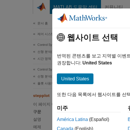
콘텐츠로 바로 가기
MATLAB 도움말 센터
커뮤니티
문서
문서 홈
제어 시스템
웹사이트 선택
이 번역
Control System Toolbox
ste
선형 분석(선형 해석)
번역된 콘텐츠를 보고 지역별 이벤
시간 영역 및 주파수 영역 분석
권장합니다:
United States
계단 응
Control System Toolbox
선형 분석(선형 해석)
United States
페이지 
플롯 사용자 지정
구문
또한 다음 목록에서 웹사이트를 선택
stepplot
h = st
이 페이지 내용
미주
steppl
구문
steppl
설명
América Latina
(Español)
steppl
예제
Canada
(English)