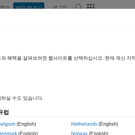
학습
로그인
MATLAB 받기
예제
함수
블록
앱
비디오
Answers
 페이지는 최신 내용을 담고 있지 않습니다. 최신 내용을 영문으
pplot
트와 혜택을 살펴보려면 웹사이트를 선택하십시오. 현재 계신 지
답 플로팅 및 플롯 핸들 반환
내 모두 축소
하실 수도 있습니다.
epplot(sys)
유럽
ot(sys,Tfinal)
ot(sys,t)
Belgium
(English)
Netherlands
(English)
ot(sys1,sys2,...,sysN)
Denmark
(English)
Norway
(English)