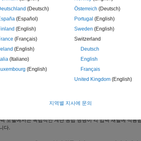
ot(sys1,sys2,...,sysN,Tfinal)
Deutschland
(Deutsch)
Österreich
(Deutsch)
ot(sys1,sys2,...,sysN,t)
ot(AX,...)
España
(Español)
Portugal
(English)
ot(..., plotoptions)
inland
(English)
Sweden
(English)
ot(..., dataoptions)
France
(Français)
Switzerland
reland
(English)
Deutsch
talia
(Italiano)
English
는
동적 시스템 모델
의 계단 응답을 플로팅합니다
epplot(sys)
sys
명령에서 이 핸들을 사용하여 플롯을 사용자 지정할 
setoptions
Luxembourg
(English)
Français
United Kingdom
(English)
지역별 지사에 문의
능한 플롯 옵션을 볼 수 있습니다.
력 모델에서는 독립적인 계단 응답 명령이 각 입력 채널에 적용됩
니다.