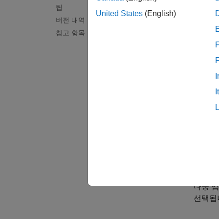
steppl
팁
United States
(English)
steppl
버전 내역
steppl
참고 항목
steppl
F
steppl
설명
I
I
h = st
명령과
사용 가
다중 입
선택됩