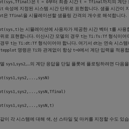
은
부터 최종 시간
까지의 계단
ot(sys,Tfinal)
t = 0
t = Tfinal
속성에 지정된 시스템 시간 단위로 표현합니다. 샘플 시간이 
it
은
을 시뮬레이션할 샘플링 간격의 개수로 해석합니다.
ot
Tfinal
는 시뮬레이션에 사용자가 제공한 시간 벡터
를 사용
ot(sys,t)
t
단위로 표현합니다. 이산시간 모델의 경우
는
형식이어야
t
Ti:Ts:Tf
 경우
는
형식이어야 합니다. 여기서
는 연속 시스템
t
Ti:dt:Tf
dt
명령은
와 관계없이 항상
에서 계단 입력을 적용합
stepplot
Ti
t=0
모델
,
,...의 계단 응답을 단일 플롯에 플로팅하려면 다음
sys1
sys2
ot(sys1,sys2,...,sysN)
ot(sys1,sys2,...,sysN,Tfinal)
ot(sys1,sys2,...,sysN,t)
같이 각 시스템에 대해 색, 선 스타일 및 마커를 지정할 수도 있습