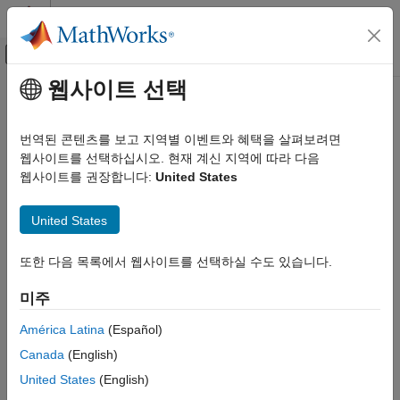
콘텐츠로 바로 가기
MATLAB 도움말 센터
오프캔버스 탐색 메뉴 토글
주요 콘텐츠
웹사이트 선택
문서 홈
좌표계
항공우주 및 국방
번역된 콘텐츠를 보고 지역별 이벤트와 혜택을 살펴보려면
항공기 및 우주선의 운동과 방향을 표현
웹사이트를 선택하십시오. 현재 계신 지역에 따라 다음
Aerospace Toolbox
좌표계는 항공우주 시스템의 중요한 부분입니다. 좌표계 함수를
웹사이트를 권장합니다:
United States
표준 워크플로 절차
사용하여 모델 전반에 걸쳐 단위를 표준화하고, 공간 표현과
카테고리
좌표계를 변환하며, 3자유도 및 6자유도 동체의 동작을 설명하고,
United States
일반적인 항공우주 수학 연산을 수행할 수 있습니다.
데이터 가져오기
좌표계
또한 다음 목록에서 웹사이트를 선택하실 수도 있습니다.
카테고리
좌표축 변환
미주
좌표축 변환
쿼터니언 수학
좌표축 변환, 예를 들어 오일러 각에서 쿼터니언으로의 변환 및
물리적 단위 및 시간 단위 변환
América Latina
(Español)
오일러-로드리게스 각에서 쿼터니언으로의 변환
Canada
(English)
쿼터니언 수학
United States
(English)
항공우주 쿼터니언 수학