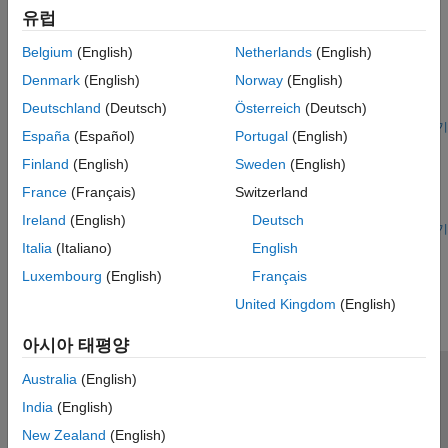
유럽
추천 예제
Belgium
(English)
Netherlands
(English)
Marine Navigation Using Planetary Ephemerides
Denmark
(English)
Norway
(English)
Perform celestial navigation of a marine vessel by using the
Deutschland
(Deutsch)
Österreich
(Deutsch)
planetary ephemerides.
라이브 스크립트 열기
España
(Español)
Portugal
(English)
Estimate Sun Analemma Using Planetary Ephemerides
and ECI to AER Transformation
Finland
(English)
Sweden
(English)
France
(Français)
Switzerland
Estimate the analemma relative to the Royal Observatory at
Greenwich, United Kingdom.
Ireland
(English)
Deutsch
라이브 스크립트 열기
Italia
(Italiano)
English
이 페이지가 얼마나 도움이 되었습니까?
Luxembourg
(English)
Français
United Kingdom
(English)
아시아 태평양
Australia
(English)
신뢰 센터
등록 상표
개인정보 취급방침
불법 복제 방지
India
(English)
애플리케이션 상태
문의하기
New Zealand
(English)
© 1994-2026 The MathWorks, Inc.