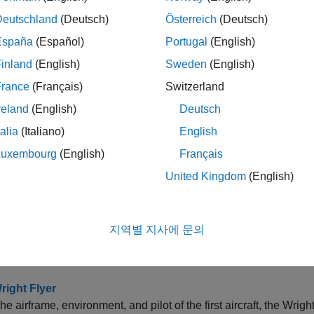
 개발, 소프트웨어 통합 테스트, HIL(Hardware-in-the-Loop
Deutschland
(Deutsch)
Österreich
(Deutsch)
리얼
España
(Español)
Portugal
(English)
inland
(English)
Sweden
(English)
 HL-20 모델 탐구하기
link 인터페이스에서 항공우주 모델을 실행하는 방법을 배우고, 
France
(Français)
Switzerland
설정과 파라미터를 수정하는 방법을 알아봅니다.
reland
(English)
Deutsch
talia
(Italiano)
English
전파기 블록을 이용한 위성군 모델링
 궤도를 전파하고 개별 위성과 여러 지상국 간의 액세스 구간을
Luxembourg
(English)
Français
United Kingdom
(English)
 Aerospace Models
odels with your Aerospace Blockset software.
지역별 지사에 문의
Airspeed Correction
te indicated and true airspeed.
right Flyer
he airframe, environment, and pilot of the first aircraft, the Wright