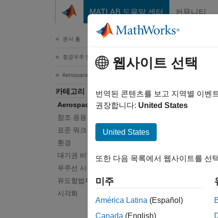
콘텐츠로 바로 가기
MATLAB 도움말 센터
커뮤니티
문서
문서 홈
항공우주 및 국방
웹사이트 선택
이 페
Aerospace Blockset
Aer
카테고리
번역된 콘텐츠를 보고 지역별 이벤
Aerospace Blockset 시작하기
권장합니다:
United States
항공우주
참조 응용 사례
Aero
표준 워크플로 절차
United States
참조 예
환경
및 추진
대기권 비행
또한 다음 목록에서 웹사이트를 선택
우주선의
우주선 시뮬레이션
연결할 
미주
유도항법제어(GNC)
시각화
Aero
América Latina
(Español)
자율 비
Canada
(English)