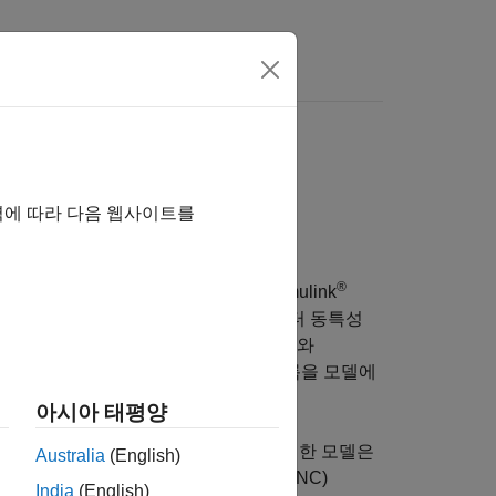
 여기를 클릭하십시오.
역에 따라 다음 웹사이트를
®
모델링, 시뮬레이션 및 분석을 위한 Simulink
비행 환경 모델, 조종사 행동, 액추에이터 동특성
좌표계와 공간 변환을 통해 대기권 비행체와
기 위해, 실사 뷰를 포함한 시각화 블록을 모델에
아시아 태평양
 위한 표준 모델 아키텍처를 제공합니다. 이러한 모델은
Australia
(English)
구, 상세 임무 설계, 유도·항법·제어(GNC)
India
(English)