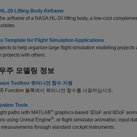
L-20 Lifting Body Airframe
he airframe of a NASA HL-20 lifting body, a low-cost compleme
orbiter.
ts Template for Flight Simulation Applications
jects to help organize large flight simulation modeling projects
e projects with others.
우주 모델링 정보
pace Toolbox 쿼터니언 함수 지원
 Function
블록에서 쿼터니언 함수를 사용하십시오.
ization Tools
®
light paths with MATLAB
graphics-based 3DoF and 6DoF anima
®
ios using Unreal Engine
, or flight simulator animation; input da
 measurements through standard cockpit instruments.