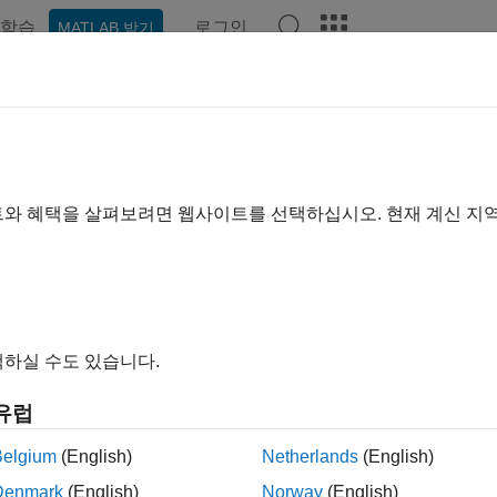
학습
로그인
MATLAB 받기
예제
함수
블록
앱
장면
비디오
Answers
이지는 기계 번역을 사용하여 번역되었습니다. 영어 원문을 보려면
ospace Blockset
시작하기
트와 혜택을 살펴보려면 웹사이트를 선택하십시오. 현재 계신 지
 비행체 동특성 모델링, 시뮬레이션 및 분석
space Blockset™은 고성능 항공기, 회전익기 및 우주선 플랫폼의 
제와 블록을 제공합니다. 이 블록셋에는 비행체 동특성, 검증된 
 시스템용 블록이 포함됩니다. 내장된 항공우주 수학 연산 및 
하실 수도 있습니다.
 운동 및 방향을 표현할 수 있습니다. 시뮬레이션 결과를 검토하
수 있습니다.
유럽
space Blockset은 재사용 가능한 비행체 플랫폼 모델 구축을
Belgium
(English)
Netherlands
(English)
행, 레이더 및 통신 분야의 응용을 위해 비행 및 임무 분석, 개념 연
Denmark
(English)
Norway
(English)