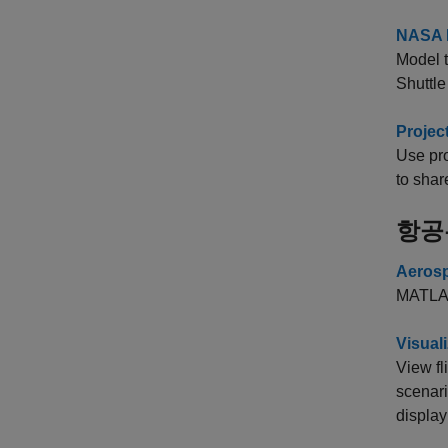
NASA H
Model t
Shuttle 
Projec
Use pro
to shar
항공
Aeros
MATLAB
Visual
View f
scenar
display