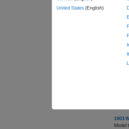
알고리즘
United States
(English)
튜토
F
NASA
Simu
모델 
I
I
궤도 
위성군의
Create
Build m
Ideal 
Calcula
1903 W
Model t