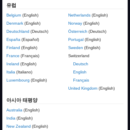
유럽
Belgium
(English)
Netherlands
(English)
유형별 코스웨어
Denmark
(English)
Norway
(English)
Deutschland
(Deutsch)
Österreich
(Deutsch)
앱, 전체 교육과정, 대화형 방식 예제, 실습, 프로젝트,
비디오 등을 찾아볼 수 있습니다.
España
(Español)
Portugal
(English)
Finland
(English)
Sweden
(English)
France
(Français)
Switzerland
코스웨어 유형 살펴보기
Ireland
(English)
Deutsch
Italia
(Italiano)
English
Luxembourg
(English)
Français
United Kingdom
(English)
학문분야별 코스웨어
아시아 태평양
AI, 생명과학 및 보건과학, 공학, 물리학 등 연구 분야별로
Australia
(English)
검색할 수 있습니다.
India
(English)
New Zealand
(English)