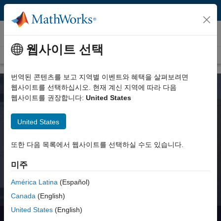
콘텐츠로 바로 가기
MATLAB 및 Simulink로 강의하기
웹사이트 선택
개요
교육자를 위한 자료
코스웨어
초, 중, 고등학교
서적
번역된 콘텐츠를 보고 지역별 이벤트와 혜택을 살펴보려면
웹사이트를 선택하십시오. 현재 계신 지역에 따라 다음
웹사이트를 권장합니다:
United States
MATLAB 및 Simulink 코스웨어
United States
MathWorks와 유수 대학의 교수진이 개발한 대화형 방식의 강의
콘텐츠와 예제를 살펴볼 수 있습니다.
또한 다음 목록에서 웹사이트를 선택하실 수도 있습니다.
모든 코스웨어 보기
미주
América Latina
(Español)
Canada
(English)
United States
(English)