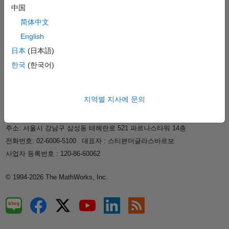
지원
中国
회사 정보
简体中文
English
日本
(日本語)
웹사이트 선택
한국
한국
(한국어)
신뢰 센터
등록 상표
개인정보 취급방침
불법 복제 방지
지역별 지사에 문의
애플리케이션 상태
문의하기
매스웍스코리아 유한회사
주소: 서울시 강남구 삼성동 테헤란로 521 파르나스타워 14층
전화번호: 02-6006-5100
대표자 : 스티븐더글라스바르보
사업자 등록번호 : 120-86-60062
© 1994-2026 The MathWorks, Inc.