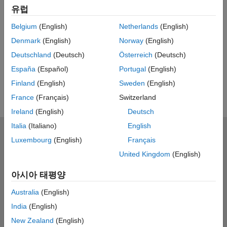
Feedback
유럽
UP NEXT
Belgium
(English)
Netherlands
(English)
Denmark
(English)
Norway
(English)
RELATED VIDEOS
Deutschland
(Deutsch)
Österreich
(Deutsch)
View more related videos
España
(Español)
Portugal
(English)
Finland
(English)
Sweden
(English)
France
(Français)
Switzerland
Ireland
(English)
Deutsch
Italia
(Italiano)
English
MathWorks
Luxembourg
(English)
Français
Accelerating the pace of engineering and science
United Kingdom
(English)
제품 소개
아시아 태평양
다운로드 및 구매
Australia
(English)
India
(English)
사용 방법
New Zealand
(English)