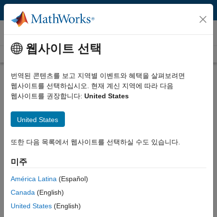
콘텐츠로 바로 가기
비디오
웹사이트 선택
Videos Home
Search
Play
Vi
30:18
번역된 콘텐츠를 보고 지역별 이벤트와 혜택을 살펴보려면
웹사이트를 선택하십시오. 현재 계신 지역에 따라 다음
Description
웹사이트를 권장합니다:
United States
Video
Deploying Deep Neural Networks
United States
to GPUs and CPUs Using
또한 다음 목록에서 웹사이트를 선택하실 수도 있습니다.
MATLAB Coder and GPU Coder
미주
Recorded: 30 Jan 2020
América Latina
(Español)
Canada
(English)
Related Resources
United States
(English)