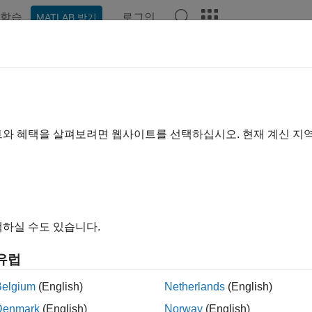
학습
로그인
MATLAB 받기
hat Playground
토론
콘테스트
블로그
게시물
더 보기
idan
트와 혜택을 살펴보려면 웹사이트를 선택하십시오. 현재 계신 지
ing:
0
하실 수도 있습니다.
유럽
Please
login
to endorse this person in a skill
Belgium
(English)
Netherlands
(English)
Denmark
(English)
Norway
(English)