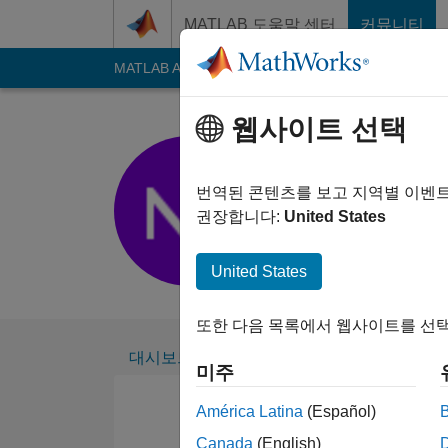
콘텐츠로 바로 가기
MATLAB 도움말 센터
커뮤니티
MATLAB Answers
File Exchange
Cody
AI C
웹사이트 선택
Neil Sher
2018년부터 활동
번역된 콘텐츠를 보고 지역별 이벤
Followers:
0
Follow
권장합니다:
United States
Follow
United States
또한 다음 목록에서 웹사이트를 선택
대시보드
배지
추천
미주
América Latina
(Español)
Canada
(English)