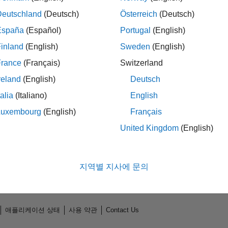
Deutschland
(Deutsch)
Österreich
(Deutsch)
España
(Español)
Portugal
(English)
inland
(English)
Sweden
(English)
France
(Français)
Switzerland
reland
(English)
Deutsch
talia
(Italiano)
English
Luxembourg
(English)
Français
No Endorsements received
United Kingdom
(English)
지역별 지사에 문의
애플리케이션 상태
사용 약관
Contact Us