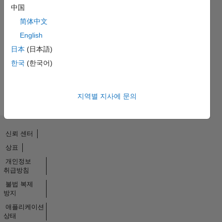
中国
简体中文
Thankful Level 4
English
20 Jul 2017
日本
(日本語)
한국
(한국어)
모두
보기
배지
지역별 지사에 문의
신뢰 센터
상표
개인정보
취급방침
불법 복제
방지
애플리케이션
상태