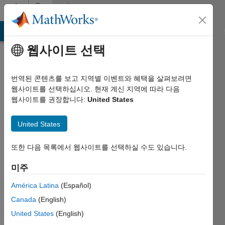
콘텐츠로 바로 가기
Community
Profile
MATLAB Answers
File Exchange
Cody
AI Chat Playground
웹사이트 선택
번역된 콘텐츠를 보고 지역별 이벤트와 혜택을 살펴보려면
웹사이트를 선택하십시오. 현재 계신 지역에 따라 다음
웹사이트를 권장합니다:
United States
aurc89
United States
Last
seen:
또한 다음 목록에서 웹사이트를 선택하실 수도 있습니다.
대략 6년
전
미주
|
2013년부터
América Latina
(Español)
활동
Canada
(English)
United States
(English)
Followers: