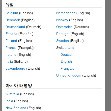
0
유럽
Following:
0
Belgium
(English)
Netherlands
(English)
Denmark
(English)
Norway
(English)
Follow
Deutschland
(Deutsch)
Österreich
(Deutsch)
España
(Español)
Portugal
(English)
메시지
Finland
(English)
Sweden
(English)
France
(Français)
Switzerland
Ireland
(English)
Deutsch
배지
Italia
(Italiano)
English
aurc89's
Luxembourg
(English)
Français
배지
United Kingdom
(English)
MATLAB
아시아 태평양
Answers
모두
배지
Australia
(English)
India
(English)
New Zealand
(English)