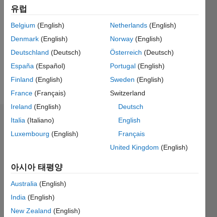
0
유럽
Belgium
(English)
Netherlands
(English)
Follow
Denmark
(English)
Norway
(English)
메시지
Deutschland
(Deutsch)
Österreich
(Deutsch)
I'm just in
España
(Español)
Portugal
(English)
it for the
Finland
(English)
Sweden
(English)
t-shirt.
France
(Français)
Switzerland
Ireland
(English)
Deutsch
Italia
(Italiano)
English
추천
Luxembourg
(English)
Français
Please
United Kingdom
(English)
login
to
endorse
아시아 태평양
this
person
Australia
(English)
in a skill
India
(English)
New Zealand
(English)