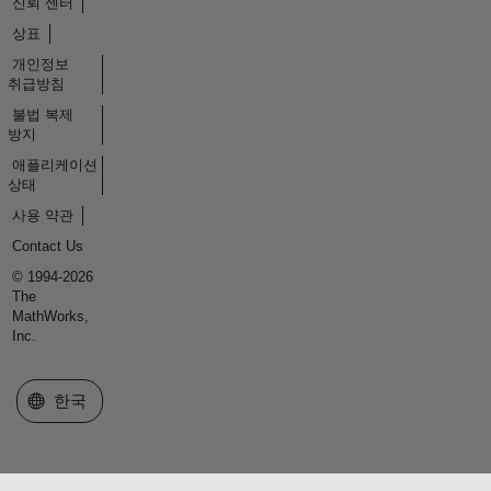
신뢰 센터
상표
개인정보
취급방침
불법 복제
방지
애플리케이션
상태
사용 약관
Contact Us
© 1994-2026
The
MathWorks,
Inc.
웹사이트 선택
한국