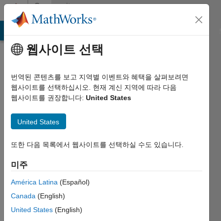
콘텐츠로 바로 가기
Community
Profile
MATLAB Answers
File Exchange
Cody
AI Chat Playground
웹사이트 선택
번역된 콘텐츠를 보고 지역별 이벤트와 혜택을 살펴보려면
웹사이트를 선택하십시오. 현재 계신 지역에 따라 다음
웹사이트를 권장합니다:
United States
Sam
United States
Fincham
Novartis
또한 다음 목록에서 웹사이트를 선택하실 수도 있습니다.
2016년부터
미주
활동
América Latina
(Español)
Followers:
Canada
(English)
0
United States
(English)
Following: