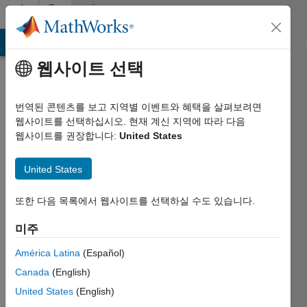
콘텐츠로 바로 가기
Community
Profile
MATLAB Answers
File Exchange
Cody
AI Chat Playground
웹사이트 선택
번역된 콘텐츠를 보고 지역별 이벤트와 혜택을 살펴보려면
웹사이트를 선택하십시오. 현재 계신 지역에 따라 다음
웹사이트를 권장합니다:
United States
Alexander
United States
Retiree
2022년부터
또한 다음 목록에서 웹사이트를 선택하실 수도 있습니다.
활동
미주
Followers:
América Latina
(Español)
0
Following:
Canada
(English)
0
United States
(English)