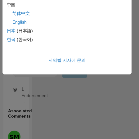
1/1
login
中国
to
简体中文
endorse
this
English
person
日本
(日本語)
in
한국
(한국어)
a
skill
지역별 지사에 문의
Execution in MATLAB
Endorse
1
Endorsement
Associated
Comments