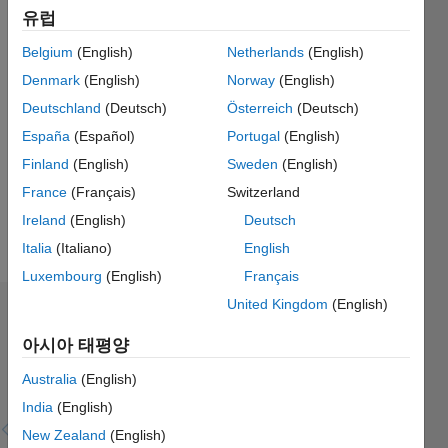
유럽
Follow
Belgium
(English)
Netherlands
(English)
메시지
Denmark
(English)
Norway
(English)
Deutschland
(Deutsch)
Österreich
(Deutsch)
Programming
España
(Español)
Portugal
(English)
Languages:
Finland
(English)
Sweden
(English)
C
Spoken
France
(Français)
Switzerland
Languages:
Ireland
(English)
Deutsch
German
Italia
(Italiano)
English
Pronouns:
He/him
Luxembourg
(English)
Français
United Kingdom
(English)
추천
아시아 태평양
Skills
with
Australia
(English)
Endorsements
India
(English)
1 ~
Please
New Zealand
(English)