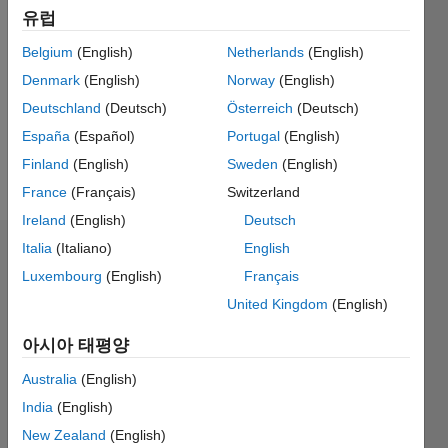
Following:
유럽
0
Belgium
(English)
Netherlands
(English)
Denmark
(English)
Norway
(English)
Follow
Deutschland
(Deutsch)
Österreich
(Deutsch)
메시지
España
(Español)
Portugal
(English)
I am a
Finland
(English)
Sweden
(English)
student
France
(Français)
Switzerland
Ireland
(English)
Deutsch
Italia
(Italiano)
English
추천
Luxembourg
(English)
Français
Please
United Kingdom
(English)
login
to
endorse
아시아 태평양
this
Australia
(English)
person
in a skill
India
(English)
New Zealand
(English)