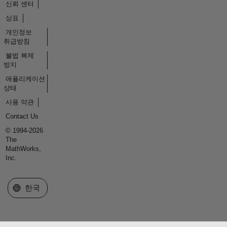
신뢰 센터
상표
개인정보
취급방침
불법 복제
방지
애플리케이션
상태
사용 약관
Contact Us
© 1994-2026
The
MathWorks,
Inc.
웹사이트 선택
한국