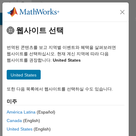
콘텐츠로 바로 가기
Community
Profile
MATLAB Answers
File Exchange
Cody
AI Chat Playground
웹사이트 선택
번역된 콘텐츠를 보고 지역별 이벤트와 혜택을 살펴보려면
웹사이트를 선택하십시오. 현재 계신 지역에 따라 다음
웹사이트를 권장합니다:
United States
Mohsin
United States
Shah
USTC
또한 다음 목록에서 웹사이트를 선택하실 수도 있습니다.
China
미주
2011년부터
América Latina
(Español)
활동
Canada
(English)
Followers:
United States
(English)
0