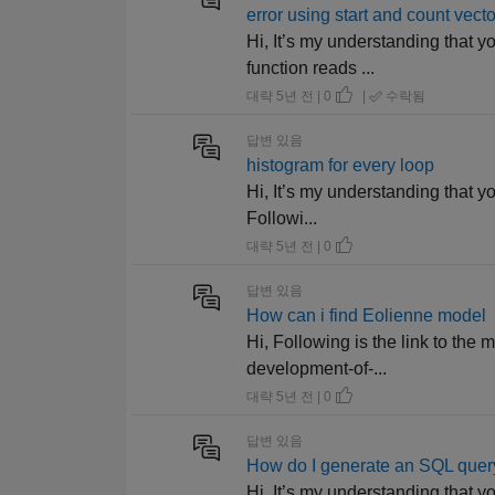
error using start and count vect
Hi, It’s my understanding that y
function reads ...
대략 5년 전 | 0
|
수락됨
답변 있음
histogram for every loop
Hi, It’s my understanding that yo
Followi...
대략 5년 전 | 0
답변 있음
How can i find Eolienne model
Hi, Following is the link to the
development-of-...
대략 5년 전 | 0
답변 있음
How do I generate an SQL query
Hi, It’s my understanding that y