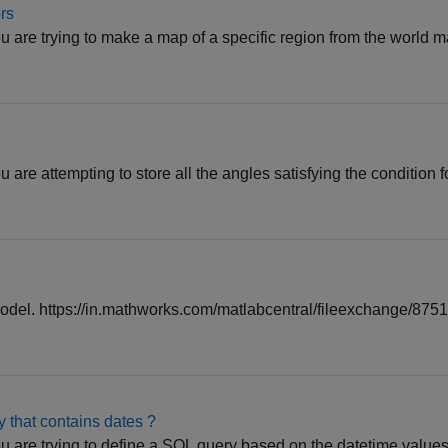
ors
ou are trying to make a map of a specific region from the world
u are attempting to store all the angles satisfying the condition fo
 model. https://in.mathworks.com/matlabcentral/fileexchange/87512
 that contains dates ?
ou are trying to define a SQL query based on the datetime values