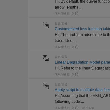
Hi, By default, the quiver funct
arrow lengths...
대략 5년 전 | 0
답변 있음
Customerized loss function tak
Hi, The problem arises due to th
trace. Use...
대략 5년 전 | 0
답변 있음
Linear Degradation Model para
Hi, Refer to the linearDegrada
대략 5년 전 | 0
답변 있음
Apply script to multiple data fi
Hi, Assuming that the EKG_AB16_
following code ...
대략 5년 전 | 0
|
수락됨