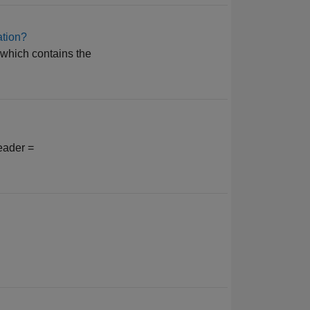
ation?
 which contains the
eader =