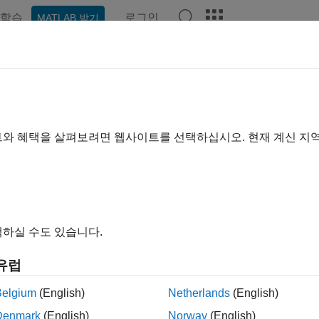
학습
로그인
MATLAB 받기
hat Playground
토론
콘테스트
블로그
게시물
더 보기
h Borate
트와 혜택을 살펴보려면 웹사이트를 선택하십시오. 현재 계신 지
|
2020년부터 활동
ing:
0
하실 수도 있습니다.
유럽
Belgium
(English)
Netherlands
(English)
Denmark
(English)
Norway
(English)