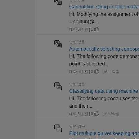
Cannot find string in table matl
Hi, Modifying the assignment of 
= cellfun(@...
대략 5년 전 | 1
답변 있음
Automatically selecting corresp
Hi, The following code demonst
point is selected...
대략 5년 전 | 0
|
수락됨
답변 있음
Classifying data using machine
Hi, The following code uses the f
and the n...
대략 5년 전 | 0
|
수락됨
답변 있음
Plot multiple quiver keeping ar