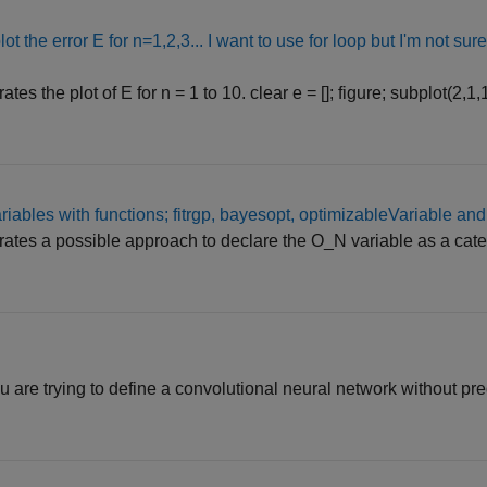
lot the error E for n=1,2,3... I want to use for loop but I'm not sur
es the plot of E for n = 1 to 10. clear e = []; figure; subplot(2,1,
iables with functions; fitrgp, bayesopt, optimizableVariable and 
ates a possible approach to declare the O_N variable as a cate
ou are trying to define a convolutional neural network without pre