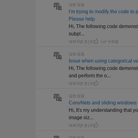
답변 있음
I'm trying to modify the code to p
Please help
Hi, The following code demonstrat
subpl...
대략 5년 전 | 0
|
수락됨
답변 있음
Issue when using categorical var
Hi, The following code demonstr
and perform the o...
대략 5년 전 | 0
답변 있음
ConvNets and sliding windows
Hi, It's my understanding that y
image siz...
대략 5년 전 | 0
답변 있음