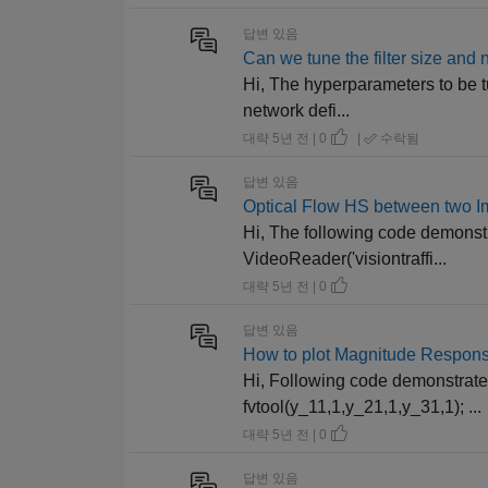
답변 있음
Can we tune the filter size and
Hi, The hyperparameters to be t
network defi...
대략 5년 전 | 0
|
수락됨
답변 있음
Optical Flow HS between two 
Hi, The following code demonst
VideoReader('visiontraffi...
대략 5년 전 | 0
답변 있음
How to plot Magnitude Response
Hi, Following code demonstrates
fvtool(y_11,1,y_21,1,y_31,1); ...
대략 5년 전 | 0
답변 있음