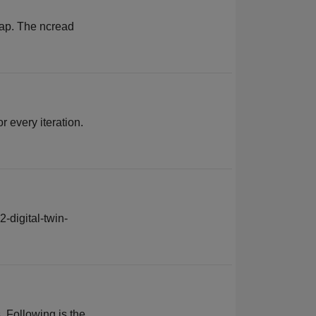
 map. The ncread
r every iteration.
-digital-twin-
. Following is the