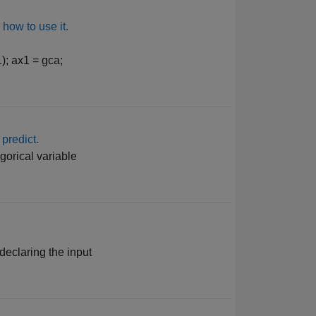
e how to use it.
1); ax1 = gca;
predict.
gorical variable
declaring the input