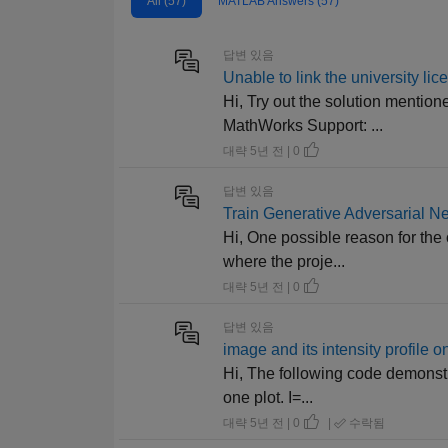
All (57)
MATLAB Answers (57)
답변 있음
Unable to link the university l
Hi, Try out the solution mentio
MathWorks Support: ...
대략 5년 전 | 0
답변 있음
Train Generative Adversarial
Hi, One possible reason for the 
where the proje...
대략 5년 전 | 0
답변 있음
image and its intensity profile o
Hi, The following code demonstra
one plot. I=...
대략 5년 전 | 0
|
수락됨