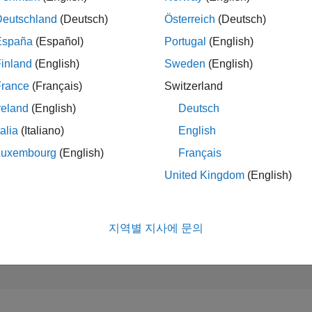
순위
631
Deutschland
(Deutsch)
Österreich
(Deutsch)
of 302,025
España
(Español)
Portugal
(English)
평판
inland
(English)
Sweden
(English)
124
France
(Français)
Switzerland
참여
reland
(English)
Deutsch
0
질문
57
답변
talia
(Italiano)
English
Luxembourg
(English)
Français
답변 채택
0.00%
United Kingdom
(English)
22
06/23
L
12/23
06/24
12/24
06/25
12/25
06/26
획득한 표
타임라인
14
지역별 지사에 문의