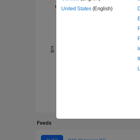
MATLAB Answers
United States
(English)
20
-4
-2
18
16
F
14
12
10
참여
I
10
8
I
6
4
2
0
11/20
04/21
09/21
02/22
07/22
05/23
10/23
03/24
08/24
01/25
11/25
04/26
06/20
12/20
06/21
12/21
06/22
12/
Feeds