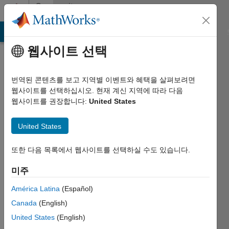
콘텐츠로 바로 가기
Community
Profile
MATLAB Answers
File Exchange
Cody
AI Chat Playground
웹사이트 선택
번역된 콘텐츠를 보고 지역별 이벤트와 혜택을 살펴보려면
웹사이트를 선택하십시오. 현재 계신 지역에 따라 다음
웹사이트를 권장합니다:
United States
Pilar
United States
Julieta
Tagliero
또한 다음 목록에서 웹사이트를 선택하실 수도 있습니다.
Last
미주
seen:
거의 5년
América Latina
(Español)
전
Canada
(English)
|
United States
(English)
2021년부터