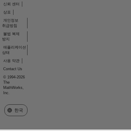
신뢰 센터
상표
개인정보
취급방침
불법 복제
방지
애플리케이션
상태
사용 약관
Contact Us
© 1994-2026
The
MathWorks,
Inc.
웹사이트 선택
한국