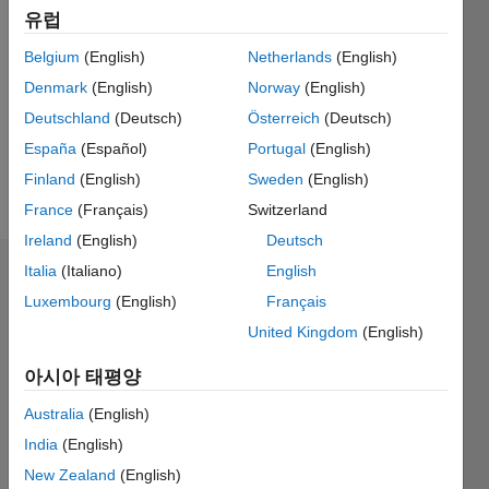
활동
유럽
Followers:
Belgium
(English)
Netherlands
(English)
0
Denmark
(English)
Norway
(English)
Following:
Deutschland
(Deutsch)
Österreich
(Deutsch)
0
España
(Español)
Portugal
(English)
Finland
(English)
Sweden
(English)
Follow
France
(Français)
Switzerland
Ireland
(English)
Deutsch
Italia
(Italiano)
English
배지
Luxembourg
(English)
Français
Pilar
United Kingdom
(English)
Julieta
Tagliero's
아시아 태평양
배지
Australia
(English)
MATLAB
India
(English)
Answers
모두
배지
New Zealand
(English)