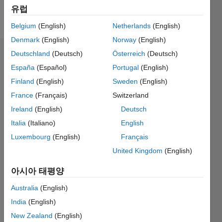
유럽
메시지
Belgium
(English)
Netherlands
(English)
Denmark
(English)
Norway
(English)
Deutschland
(Deutsch)
Österreich
(Deutsch)
추천
España
(Español)
Portugal
(English)
Please
Finland
(English)
Sweden
(English)
login
to
France
(Français)
Switzerland
endorse
this
Ireland
(English)
Deutsch
person
Italia
(Italiano)
English
in a skill
Luxembourg
(English)
Français
United Kingdom
(English)
아시아 태평양
Australia
(English)
India
(English)
New Zealand
(English)