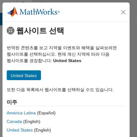
콘텐츠로 바로 가기
Community
Profile
MATLAB Answers
File Exchange
Cody
AI Chat Playground
웹사이트 선택
번역된 콘텐츠를 보고 지역별 이벤트와 혜택을 살펴보려면
웹사이트를 선택하십시오. 현재 계신 지역에 따라 다음
웹사이트를 권장합니다:
United States
Greg
United States
2013년부터
활동
또한 다음 목록에서 웹사이트를 선택하실 수도 있습니다.
Followers:
미주
0
Following:
América Latina
(Español)
0
Canada
(English)
United States
(English)
Follow