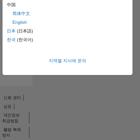
中国
简体中文
English
No
日本
(日本語)
Endorsements
한국
(한국어)
received
지역별 지사에 문의
신뢰 센터
상표
개인정보
취급방침
불법 복제
방지