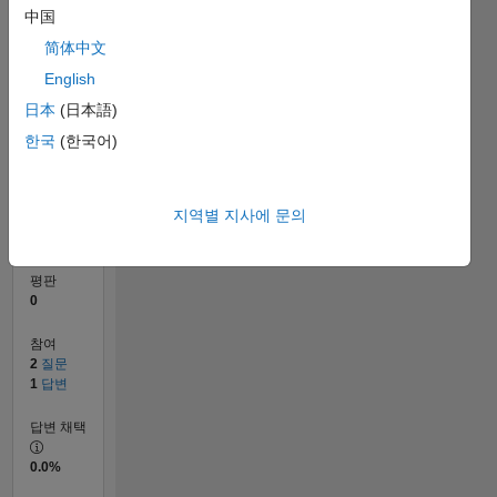
中国
简体中文
0
06/18
05/19
04/20
03/21
02/22
01/23
12/23
11/24
10/25
06/19
06/20
06/21
06/22
06/23
06/24
06/25
06/26
08/19
10/20
12/21
02/23
04/24
08/26
L
English
타임라인
日本
(日本語)
한국
(한국어)
순위
126,261
지역별 지사에 문의
of
302,028
평판
0
참여
2
질문
1
답변
답변 채택
0.0%