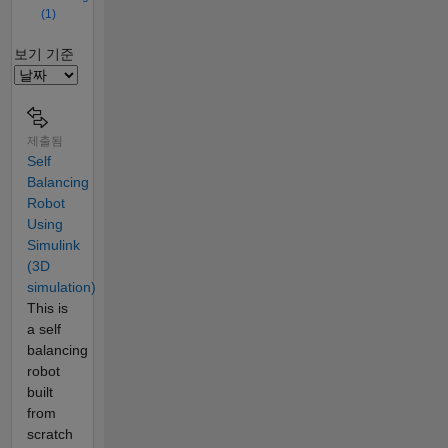
(1)
Filter2
보기 기준
제출됨
Self
Balancing
Robot
Using
Simulink
(3D
simulation)
This is
a self
balancing
robot
built
from
scratch