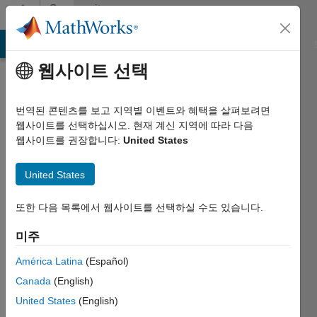
콘텐츠로 바로 가기
Community
Profile
MATLAB Answers
File Exchange
Cody
AI Chat Playground
웹사이트 선택
번역된 콘텐츠를 보고 지역별 이벤트와 혜택을 살펴보려면
웹사이트를 선택하십시오. 현재 계신 지역에 따라 다음
웹사이트를 권장합니다:
United States
mouad
United States
boumediene
Last
또한 다음 목록에서 웹사이트를 선택하실 수도 있습니다.
seen: 1년
초과 전
미주
|
América Latina
(Español)
2018년부터
활동
Canada
(English)
United States
(English)
Followers: