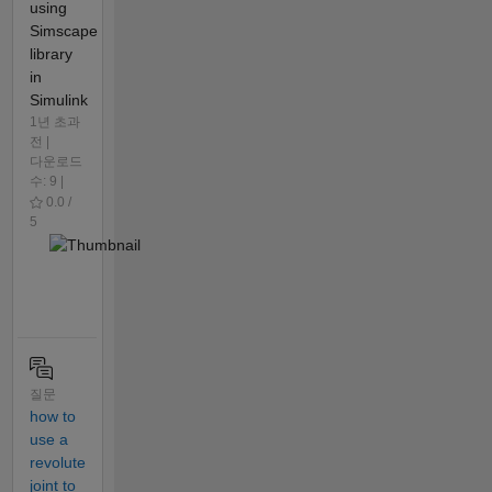
using
Simscape
library
in
Simulink
1년 초과
전 |
다운로드
수: 9 |
0.0 /
5
질문
how to
use a
revolute
joint to