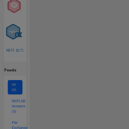
배지 보기
Feeds
All
(4)
MATLAB
Answers
(3)
File
Exchange