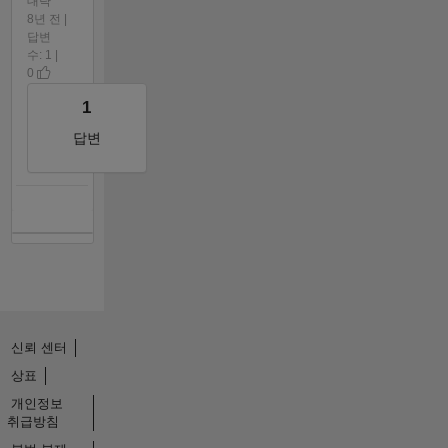
대략
8년 전 |
답변
수: 1 |
0
1
답변
신뢰 센터
상표
개인정보
취급방침