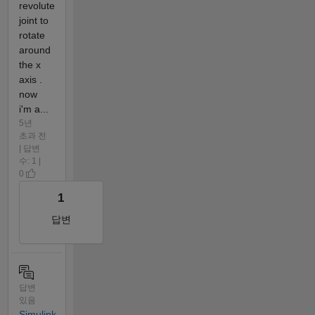
revolute
joint to
rotate
around
the x
axis .
now
i'm a...
5년
초과 전
| 답변
수: 1 |
0
1
답변
답변
있음
Simulink