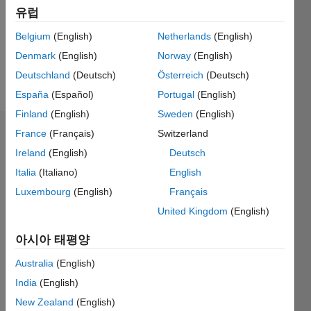
0
유럽
Following:
0
Belgium
(English)
Netherlands
(English)
Denmark
(English)
Norway
(English)
Deutschland
(Deutsch)
Österreich
(Deutsch)
Follow
España
(Español)
Portugal
(English)
Finland
(English)
Sweden
(English)
France
(Français)
Switzerland
대시보드
Ireland
(English)
Deutsch
통계
Italia
(Italiano)
English
Luxembourg
(English)
Français
M…
All
United Kingdom
(English)
F…
아시아 태평양
-2
-1
3
2
Australia
(English)
India
(English)
참여
L
1
New Zealand
(English)