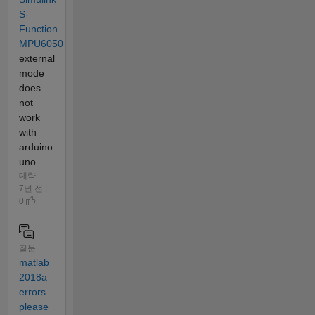
S-
Function
MPU6050
external
mode
does
not
work
with
arduino
uno
대략
7년 전 |
0
질문
matlab
2018a
errors
please