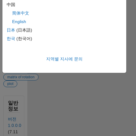
(https://kr.mathworks.com/matlabcentral/fileexchange/56540-
中国
plotaxes),
MATLAB
简体中文
Central
English
File
日本
(日本語)
Exchange.
검색 날짜:
한국
(한국어)
2026/8/7
.
지역별 지사에 문의
태그
태그
추가
matrix of rotation
plot
일반
정보
버전
1.0.0.0
(7.11