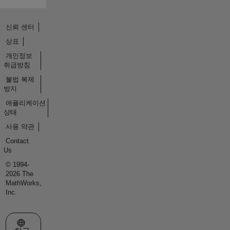
신뢰 센터
상표
개인정보
취급방침
불법 복제
방지
애플리케이션
상태
사용 약관
Contact
Us
© 1994-
2026 The
MathWorks,
Inc.
웹사이트 선택