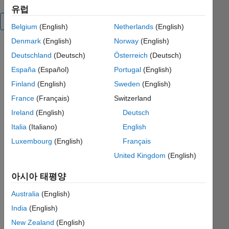
유럽
전체 보기
Belgium
(English)
Netherlands
(English)
Denmark
(English)
Norway
(English)
Plot
Deutschland
(Deutsch)
Österreich
(Deutsch)
system of
España
(Español)
Portugal
(English)
axes (a
4x4
Finland
(English)
Sweden
(English)
column
France
(Français)
Switzerland
matrix of
Ireland
(English)
Deutsch
rototranslation
RT or 3x3
Italia
(Italiano)
English
matrix of
Luxembourg
(English)
Français
rotation)
United Kingdom
(English)
인용
아시아 태평양
양식
Australia
(English)
Pariterre
(2026).
India
(English)
plotAxes
New Zealand
(English)