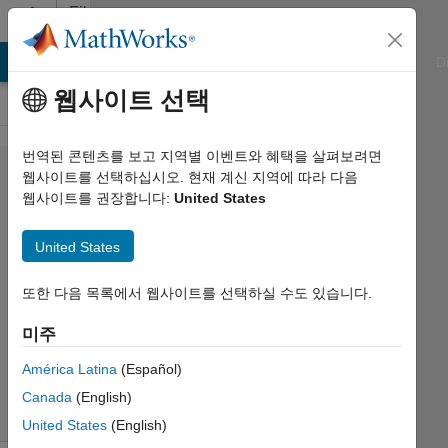
콘텐츠로 바로 가기
File
Exchange
ATLAB Answers
File Exchange
Cody
AI Chat Playground
D
웹사이트 선택
번역된 콘텐츠를 보고 지역별 이벤트와 혜택을 살펴보려면
plotAxes
웹사이트를 선택하십시오. 현재 계신 지역에 따라 다음
웹사이트를 권장합니다:
United States
United States
Plot a system of axes
또한 다음 목록에서 웹사이트를 선택하실 수도 있습니다.
Pariterre
미주
버전 1.0.0.0
(7.11 KB)
다운로드 수: 30
0.00/5
(0)
América Latina
(Español)
2016/4/13
Canada
(English)
United States
(English)