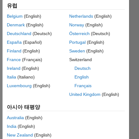
유럽
output 
Belgium
(English)
Netherlands
(English)
the 
real 
Denmark
(English)
Norway
(English)
part 
Deutschland
(Deutsch)
Österreich
(Deutsch)
of a 
España
(Español)
Portugal
(English)
number
Finland
(English)
Sweden
(English)
France
(Français)
Switzerland
Solve
Ireland
(English)
Deutsch
Italia
(Italiano)
English
Luxembourg
(English)
Français
Solution
United Kingdom
(English)
Stats
아시아 태평양
166
Australia
(English)
Solutions
India
(English)
141
Solvers
New Zealand
(English)