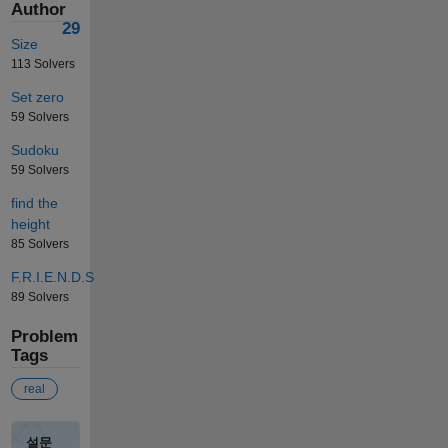
Author
29
Size
113 Solvers
Set zero
59 Solvers
Sudoku
59 Solvers
find the
height
85 Solvers
F.R.I.E.N.D.S
89 Solvers
Problem
Tags
real