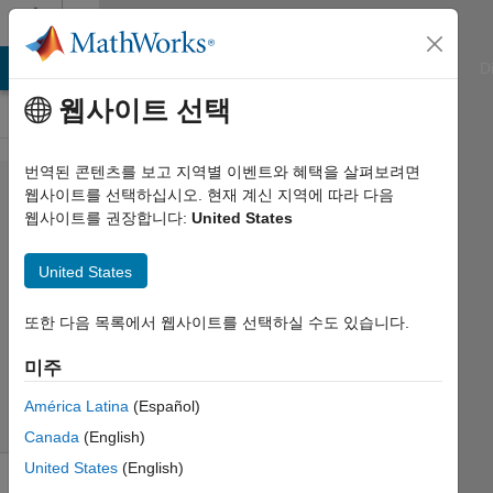
콘텐츠로 바로 가기
Cody
ATLAB Answers
File Exchange
Cody
AI Chat Playground
D
웹사이트 선택
번역된 콘텐츠를 보고 지역별 이벤트와 혜택을 살펴보려면
Problem
웹사이트를 선택하십시오. 현재 계신 지역에 따라 다음
웹사이트를 권장합니다:
United States
47033.
Real
United States
또한 다음 목록에서 웹사이트를 선택하실 수도 있습니다.
Payam
Morsali
미주
141
solvers
América Latina
(Español)
1 likes
Canada
(English)
United States
(English)