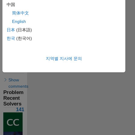
Last
中国
Solution
简体中文
submitted
on May
English
30,
2026
日本
(日本語)
한국
(한국어)
Problem
Comments
지역별 지사에 문의
Solution
Comments
Show
comments
Problem
Recent
Solvers
141