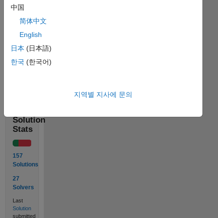
5, 
中国
10, 
简体中文
output 
English
= 
18.
日本
(日本語)
한국
(한국어)
Solve
지역별 지사에 문의
Solution
Stats
157
Solutions
27
Solvers
Last
Solution
submitted