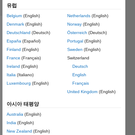
유럽
4 likes
Belgium
(English)
Netherlands
(English)
Denmark
(English)
Norway
(English)
Deutschland
(Deutsch)
Österreich
(Deutsch)
Output 
España
(Español)
Portugal
(English)
the 
Finland
(English)
Sweden
(English)
sum 
of 
France
(Français)
Switzerland
all 
Ireland
(English)
Deutsch
the 
Italia
(Italiano)
English
divisors 
of a 
Luxembourg
(English)
Français
number 
United Kingdom
(English)
(n). 
For 
아시아 태평양
example 
n=10, 
Australia
(English)
divisors 
India
(English)
= 1, 
New Zealand
(English)
2, 