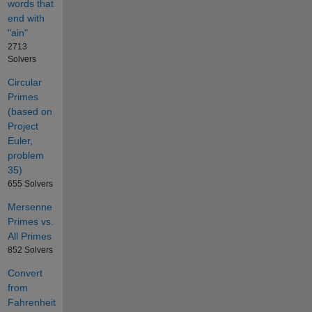
words that
end with
"ain"
2713
Solvers
Circular
Primes
(based on
Project
Euler,
problem
35)
655 Solvers
Mersenne
Primes vs.
All Primes
852 Solvers
Convert
from
Fahrenheit