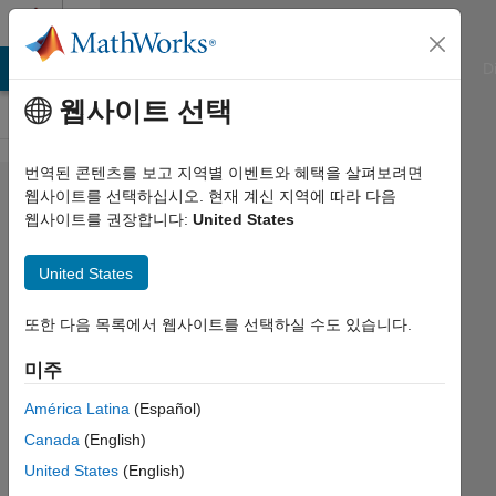
콘텐츠로 바로 가기
Cody
ATLAB Answers
File Exchange
Cody
AI Chat Playground
D
웹사이트 선택
번역된 콘텐츠를 보고 지역별 이벤트와 혜택을 살펴보려면
Problem
웹사이트를 선택하십시오. 현재 계신 지역에 따라 다음
웹사이트를 권장합니다:
United States
46898.
Sum of
United States
all the
divisors
또한 다음 목록에서 웹사이트를 선택하실 수도 있습니다.
of n
미주
América Latina
(Español)
David
Canada
(English)
Hill
27
United States
(English)
solvers