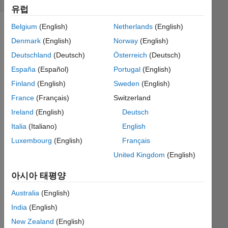
유럽
Belgium
(English)
Netherlands
(English)
Denmark
(English)
Norway
(English)
A
Deutschland
(Deutsch)
Österreich
(Deutsch)
triangle
is
España
(Español)
Portugal
(English)
given
Finland
(English)
Sweden
(English)
with
France
(Français)
Switzerland
base
'b'
Ireland
(English)
Deutsch
,vertical
Italia
(Italiano)
English
hight
Luxembourg
(English)
Français
'h'
.
then
United Kingdom
(English)
find
아시아 태평양
it's
area.
Australia
(English)
India
(English)
New Zealand
(English)
Solve