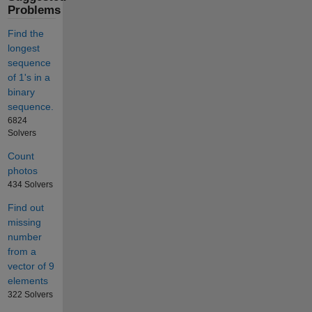
Problems
Find the
longest
sequence
of 1's in a
binary
sequence.
6824
Solvers
Count
photos
434 Solvers
Find out
missing
number
from a
vector of 9
elements
322 Solvers