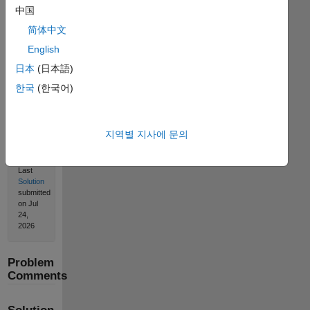
中国
简体中文
English
Solution
Stats
日本
(日本語)
한국
(한국어)
1261
Solutions
지역별 지사에 문의
1004
Solvers
Last
Solution
submitted
on Jul
24,
2026
Problem
Comments