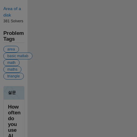
Area of a
disk
381 Solvers
Problem
Tags
area
basic matlab
math
maths
triangle