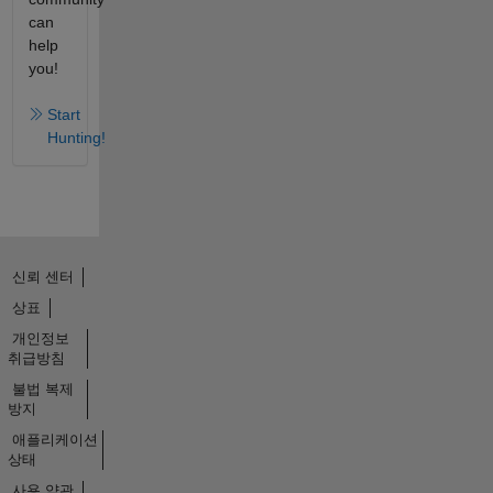
can
help
you!
Start
Hunting!
신뢰 센터
상표
개인정보
취급방침
불법 복제
방지
애플리케이션
상태
사용 약관