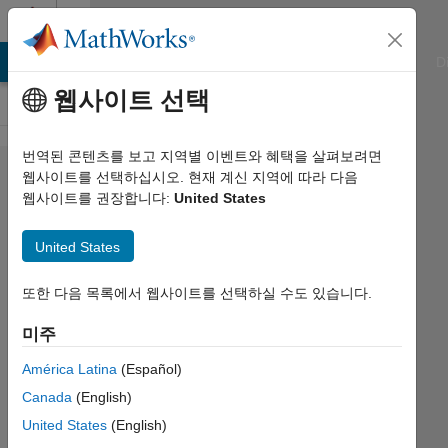
콘텐츠로 바로 가기
Cody
ATLAB Answers
File Exchange
Cody
AI Chat Playground
D
웹사이트 선택
번역된 콘텐츠를 보고 지역별 이벤트와 혜택을 살펴보려면
Problem
웹사이트를 선택하십시오. 현재 계신 지역에 따라 다음
웹사이트를 권장합니다:
United States
2378.
Area of
United States
a
triangle
또한 다음 목록에서 웹사이트를 선택하실 수도 있습니다.
미주
Shravankumar
América Latina
(Español)
P
1K
Canada
(English)
solvers
United States
(English)
5 likes