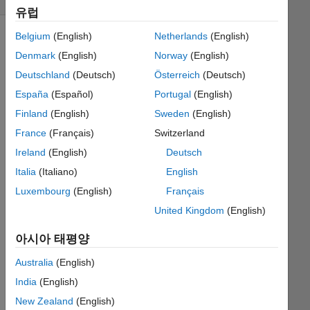
유럽
Belgium
(English)
Netherlands
(English)
Denmark
(English)
Norway
(English)
Example
Deutschland
(Deutsch)
Österreich
(Deutsch)
Input:
España
(Español)
Portugal
(English)
Finland
(English)
Sweden
(English)
 a = 10

France
(Français)
Switzerland
 b = 20
Ireland
(English)
Deutsch
Italia
(Italiano)
English
Output
Luxembourg
(English)
Français
United Kingdom
(English)
 a = 20

 b = 10
아시아 태평양
Australia
(English)
India
(English)
Solve
New Zealand
(English)