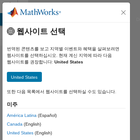
콘텐츠로 바로 가기
Cody
ATLAB Answers
File Exchange
Cody
AI Chat Playground
D
웹사이트 선택
번역된 콘텐츠를 보고 지역별 이벤트와 혜택을 살펴보려면
Problem
웹사이트를 선택하십시오. 현재 계신 지역에 따라 다음
웹사이트를 권장합니다:
United States
2007.
Swap
United States
two
numbers
또한 다음 목록에서 웹사이트를 선택하실 수도 있습니다.
미주
Deepesh
América Latina
(Español)
B
796
Canada
(English)
solvers
United States
(English)
5 likes