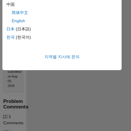
中国
简体中文
Solution
Stats
English
日本
(日本語)
1203
한국
(한국어)
Solutions
796
Solvers
지역별 지사에 문의
Last
Solution
submitted
on Aug
05,
2026
Problem
Comments
3
Comments