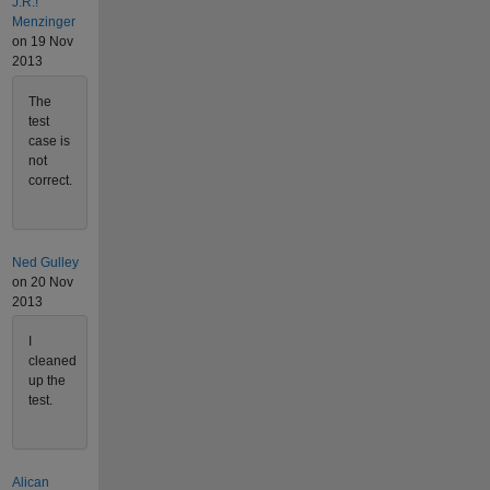
J.R.!
Menzinger
on 19 Nov
2013
The
test
case is
not
correct.
Ned Gulley
on 20 Nov
2013
I
cleaned
up the
test.
Alican