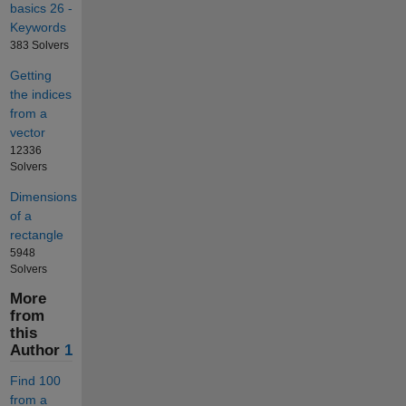
basics 26 -
Keywords
383 Solvers
Getting
the indices
from a
vector
12336
Solvers
Dimensions
of a
rectangle
5948
Solvers
More
from
this
Author
1
Find 100
from a