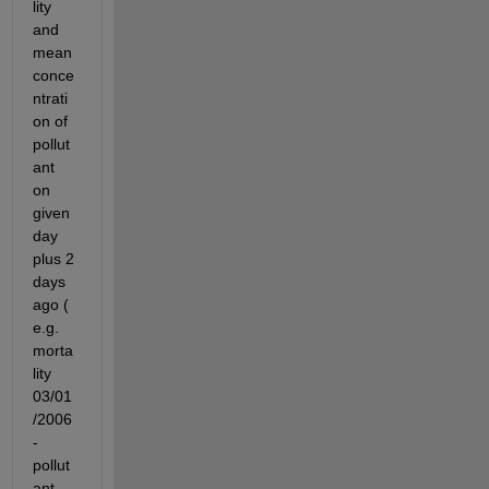
lity 
and 
mean 
conce
ntrati
on of 
pollut
ant 
on 
given 
day 
plus 2 
days 
ago ( 
e.g. 
morta
lity 
03/01
/2006
-
pollut
ant 