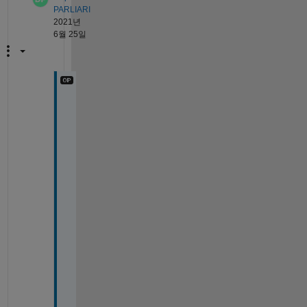
PARLIARI
2021년
6월 25일
Y
e
s 
r
i
g
h
t
, 
b
u
t 
I 
w
a