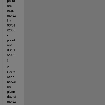
pollut
ant 
(e.g. 
morta
lity 
03/01
/2006
-
pollut
ant 
03/01
/2006
),
2. 
Correl
ation 
betwe
en 
given 
day of 
morta