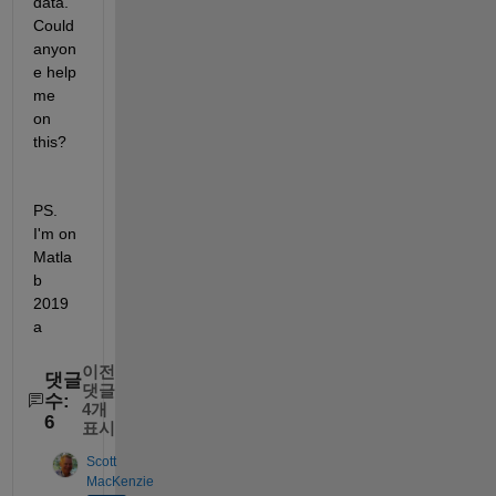
data. 
Could 
anyon
e help 
me 
on 
this?
PS. 
I'm on 
Matla
b 
2019
a
이전
댓글
댓글
수:
4개
6
표시
Scott
MacKenzie