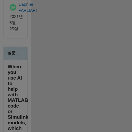
Daphne
PARLIARI
2021년
6월
25일