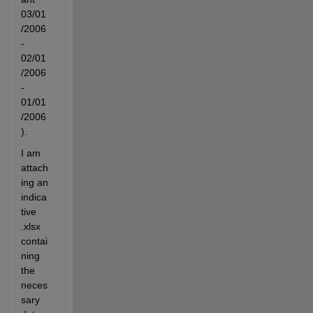
03/01
/2006
-
02/01
/2006
-
01/01
/
2006
).
I am 
attach
ing an 
indica
tive 
.xlsx 
contai
ning 
the 
neces
sary 