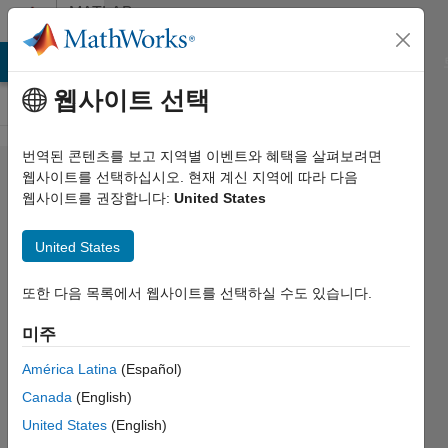
콘텐츠로 바로 가기
MATLAB
Answers
MATLAB Answers
File Exchange
Cody
AI Chat Playground
웹사이트 선택
번역된 콘텐츠를 보고 지역별 이벤트와 혜택을 살펴보려면
Correlation
웹사이트를 선택하십시오. 현재 계신 지역에 따라 다음
웹사이트를 권장합니다:
United States
between
given day
United States
and mean
of
또한 다음 목록에서 웹사이트를 선택하실 수도 있습니다.
previous
미주
days
América Latina
(Español)
Canada
(English)
Daphne
United States
(English)
PARLIARI