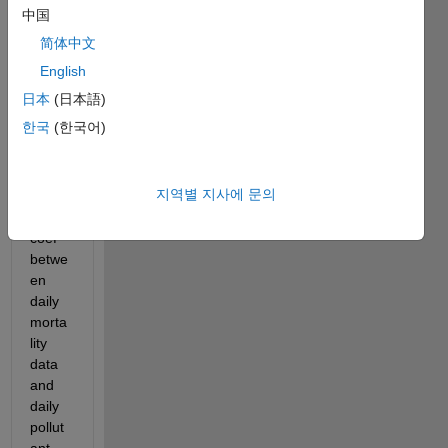
中国
would 
appre
简体中文
ciate 
English
your 
日本
(日本語)
help...
.
한국
(한국어)
I 
need 
지역별 지사에 문의
to find 
corr 
coef 
betwe
en 
daily 
morta
lity 
data 
and 
daily 
pollut