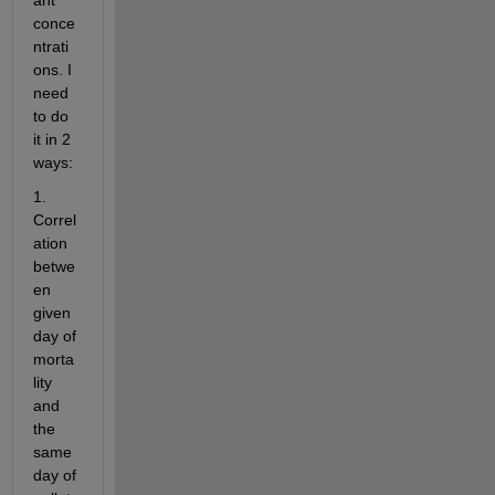
ant 
conce
ntrati
ons. I 
need 
to do 
it in 2 
ways:
1. 
Correl
ation 
betwe
en 
given 
day of 
morta
lity 
and 
the 
same 
day of 