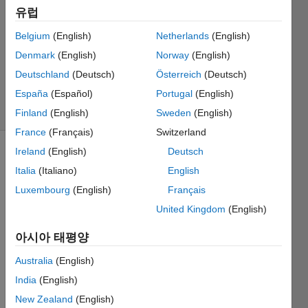
2021 6월
유럽
25
0 답변
Belgium
(English)
Netherlands
(English)
업데이트
Denmark
(English)
Norway
(English)
시간: 2021
Deutschland
(Deutsch)
Österreich
(Deutsch)
6월 25
España
(Español)
Portugal
(English)
조회 수: 6
(30일)
Finland
(English)
Sweden
(English)
France
(Français)
Switzerland
Ireland
(English)
Deutsch
이전 댓글
Italia
(Italiano)
English
표시
Luxembourg
(English)
Français
United Kingdom
(English)
아시아 태평양
Daily_Data.xlsx
Australia
(English)
Hey 
India
(English)
guys, 
New Zealand
(English)
I 