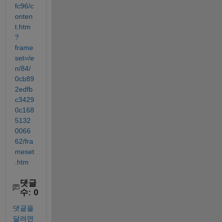
fc96/c
onten
t.htm
?
frame
set=/e
n/84/
0cb89
2edfb
c3429
0c168
5132
0066
62/fra
meset
.htm
댓글
수: 0
댓글을
달려면