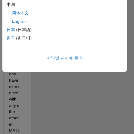
中国
java 
SDK 
简体中文
is not 
English
an 
日本
(日本語)
option 
becau
한국
(한국어)
se of 
intern
al 
지역별 지사에 문의
issue
s. Any 
one 
have 
expric
ence 
with 
any of 
the 
other 
in 
MATL