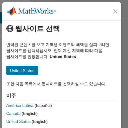
콘텐츠로 바로 가기
MATLAB
Answers
MATLAB Answers
File Exchange
Cody
AI Chat Playground
웹사이트 선택
번역된 콘텐츠를 보고 지역별 이벤트와 혜택을 살펴보려면
SAP OLAP
웹사이트를 선택하십시오. 현재 계신 지역에 따라 다음
웹사이트를 권장합니다:
United States
Database
connection
United States
또한 다음 목록에서 웹사이트를 선택하실 수도 있습니다.
Leah
미주
2013 8월
7
América Latina
(Español)
0 답변
Canada
(English)
조회 수:
United States
(English)
11 (30일)