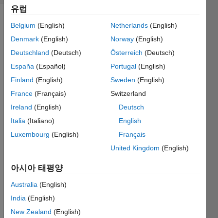
유럽
Belgium
(English)
Netherlands
(English)
Denmark
(English)
Norway
(English)
Deutschland
(Deutsch)
Österreich
(Deutsch)
España
(Español)
Portugal
(English)
I am 
Finland
(English)
Sweden
(English)
lookin
g to 
France
(Français)
Switzerland
conne
Ireland
(English)
Deutsch
ct to 
Italia
(Italiano)
English
SAP 
BW or 
Luxembourg
(English)
Français
OLAP. 
United Kingdom
(English)
They 
have 
아시아 태평양
sever
Australia
(English)
al 
meth
India
(English)
ods. 
New Zealand
(English)
The 