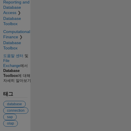
Reporting and
Database
Access
Database
Toolbox
Computational
Finance
Database
Toolbox
도움말 센터
및
File
Exchange
에서
Database
Toolbox
에 대해
자세히 알아보기
태그
database
connection
sap
olap