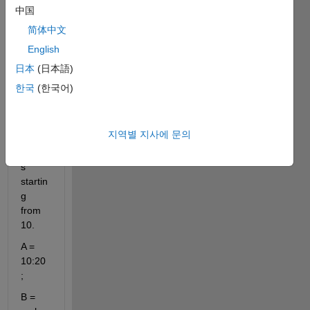
to 
中国
creat
简体中文
e a 3 
English
× 4 
matrix 
日本
(日本語)
and 
한국
(한국어)
fill it 
with 
the 
지역별 지사에 문의
next 
value
s 
startin
g 
from 
10.
A = 
10:20
;
B = 