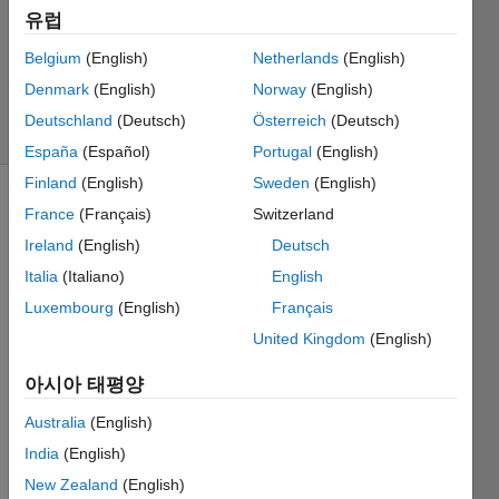
채택됨
유럽
업데이트
Belgium
(English)
Netherlands
(English)
시간: 2021
3월 11
Denmark
(English)
Norway
(English)
조회 수: 3
Deutschland
(Deutsch)
Österreich
(Deutsch)
(30일)
España
(Español)
Portugal
(English)
Finland
(English)
Sweden
(English)
France
(Français)
Switzerland
Ireland
(English)
Deutsch
Italia
(Italiano)
English
Luxembourg
(English)
Français
Hi, I 
United Kingdom
(English)
need 
to use 
아시아 태평양
the 
resha
Australia
(English)
pe 
India
(English)
comm
New Zealand
(English)
and 