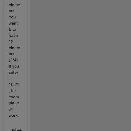
eleme
nts. 
You 
want 
B to 
have 
12 
eleme
nts 
(3*4).  
If you 
set A 
= 
10:21
, for 
exam
ple, it 
will 
work. 
댓글