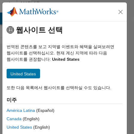
콘텐츠로 바로 가기
MATLAB
Answers
MATLAB Answers
File Exchange
Cody
AI Chat Playground
웹사이트 선택
번역된 콘텐츠를 보고 지역별 이벤트와 혜택을 살펴보려면
function
웹사이트를 선택하십시오. 현재 계신 지역에 따라 다음
웹사이트를 권장합니다:
United States
reshape
creating
United States
matrix
또한 다음 목록에서 웹사이트를 선택하실 수도 있습니다.
Thomas
미주
Kozinski
2021 3월
América Latina
(Español)
11
Canada
(English)
1 답변
United States
(English)
답변