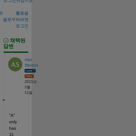
로그인하십시오.
유
활동을
팔로우하려면
로그인
채택된
답변
Alan
Stevens
2021년
3월
11일
"A" 
only 
has 
11 