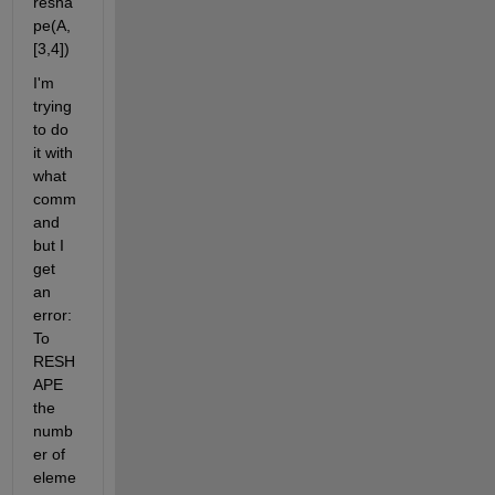
resha
pe(A,
[3,4])
I'm 
trying 
to do 
it with 
what 
comm
and 
but I 
get 
an 
error: 
To 
RESH
APE 
the 
numb
er of 
eleme