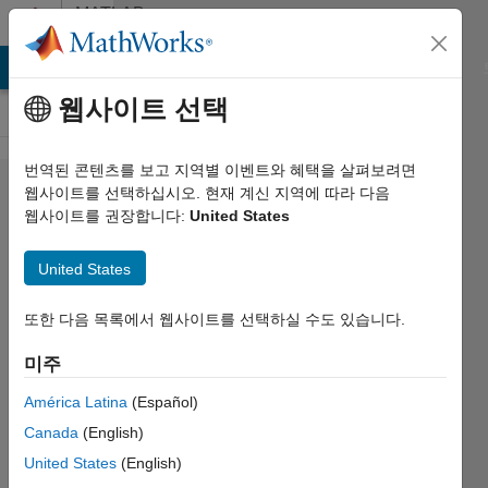
콘텐츠로 바로 가기
MATLAB
Answers
MATLAB Answers
File Exchange
Cody
AI Chat Playground
웹사이트 선택
번역된 콘텐츠를 보고 지역별 이벤트와 혜택을 살펴보려면
Add
웹사이트를 선택하십시오. 현재 계신 지역에 따라 다음
웹사이트를 권장합니다:
United States
specific
numbers
United States
to a plot
또한 다음 목록에서 웹사이트를 선택하실 수도 있습니다.
Ivan
미주
Mich
2021 1월
América Latina
(Español)
31
Canada
(English)
1 답변
United States
(English)
답변