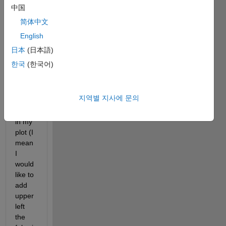
value
中国
s. I 
简体中文
would 
English
like to 
add 
日本
(日本語)
this 
한국
(한국어)
value
s to a 
spesif
지역별 지사에 문의
ic 
point 
in my 
plot (I 
mean 
I 
would 
like to 
add 
upper 
left 
the 