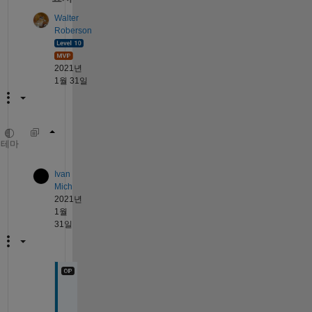
Walter
Roberson
2021년
1월 31일
text(3, 8, sprintf(
'A=%g'
, A))
테마
Ivan
Mich
2021년
1월
31일
T
h