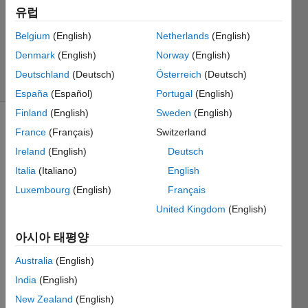
채택됨
유럽
업데이트
Belgium
(English)
Netherlands
(English)
시간: 2021
1월 31
Denmark
(English)
Norway
(English)
조회 수:
Deutschland
(Deutsch)
Österreich
(Deutsch)
28 (30일)
España
(Español)
Portugal
(English)
Finland
(English)
Sweden
(English)
이전 댓글
France
(Français)
Switzerland
표시
Ireland
(English)
Deutsch
Italia
(Italiano)
English
Luxembourg
(English)
Français
I have 
United Kingdom
(English)
a 
code 
아시아 태평양
that I 
am 
Australia
(English)
calcul
India
(English)
ating 
New Zealand
(English)
some 