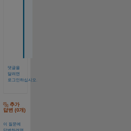
a
n
k 
y
o
u 
!
!
댓글을
달려면
로그인하십시오.
추가
답변 (0개)
이 질문에
답변하려면