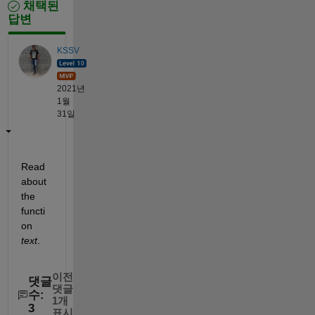
채택된
답변
KSSV
2021년
1월
31일
Read 
about 
the 
functi
on 
text
. 
이전
댓글
댓글
수:
1개
3
표시