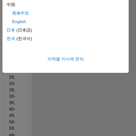
divide 
中国
my 
简体中文
age 
data 
English
in 
日本
(日本語)
colum
한국
(한국어)
n 
vector 
into 
age-
지역별 지사에 문의
group
s 10-
29, 
20-
29, 
30-
39, 
40-
49, 
50-
59, 
etc. 