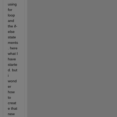
using 
for 
loop 
and 
the if-
else 
state
ments
. here 
what I 
have 
starte
d. but 
i 
wond
er 
how 
to 
creat
e that 
new 