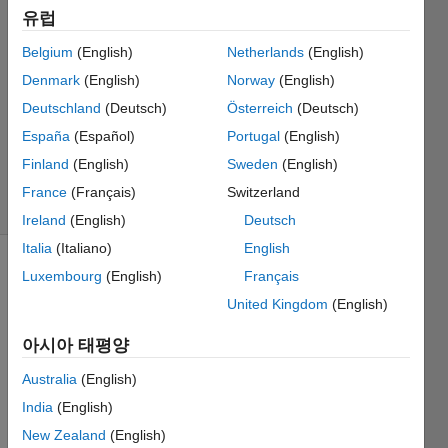
2020 12월
유럽
12
2 답변
Belgium
(English)
Netherlands
(English)
답변
Denmark
(English)
Norway
(English)
채택됨
Deutschland
(Deutsch)
Österreich
(Deutsch)
업데이트
España
(Español)
Portugal
(English)
시간: 2020
12월 12
Finland
(English)
Sweden
(English)
조회 수: 7
France
(Français)
Switzerland
(30일)
Ireland
(English)
Deutsch
Italia
(Italiano)
English
Luxembourg
(English)
Français
United Kingdom
(English)
아시아 태평양
Hi, 
Australia
(English)
India
(English)
I wish 
to 
New Zealand
(English)