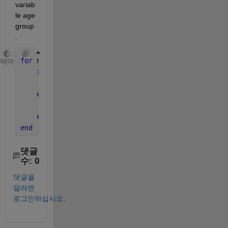
variab
le age 
group
. 
for 
n=1:length(age)
테마
if 
age(n)==10 & age(n)<=29
        new_age_group1 = age() <what to 
place here>
elseif 
age(n)==30 & age(n)<=39
        new_age_group2 = age() <what to 
place here>
end
end
댓글
수: 0
댓글을
달려면
로그인하십시오.