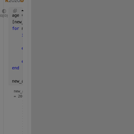
age = 1 : 40; 
% you were almost close, note: it cou
테마
[new_age_group1, new_age_group2] = deal(cell(40, 1)
for 
n = 1 : numel(age) 
if 
age(n) >= 10 && age(n) <= 29;
        new_age_group1{n} = age(n); 
elseif 
age(n) >= 30 && age(n) <= 39
        new_age_group2{n} = age(n);
end
end
new_age_group1 = cat(1, new_age_group1{:})
new_age_group1
=
20×1
    10

    11

    12

    13

    14

    15

    16
