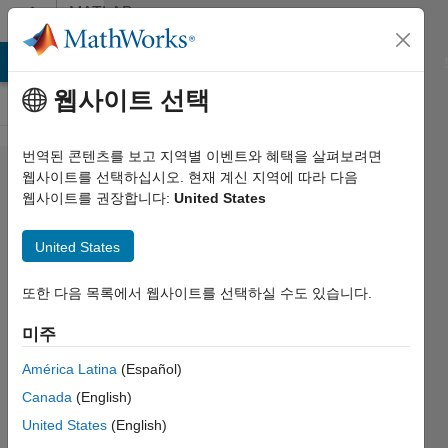
콘텐츠로 바로 가기
MATLAB
Answers
MATLAB Answers
File Exchange
Cody
AI Chat Playground
웹사이트 선택
번역된 콘텐츠를 보고 지역별 이벤트와 혜택을 살펴보려면
creating
웹사이트를 선택하십시오. 현재 계신 지역에 따라 다음
웹사이트를 권장합니다:
United States
new
variable
United States
using for
loop and
또한 다음 목록에서 웹사이트를 선택하실 수도 있습니다.
if-else
미주
condition
América Latina
(Español)
Canada
(English)
Arturo Jr.
United States
(English)
Ongkeko