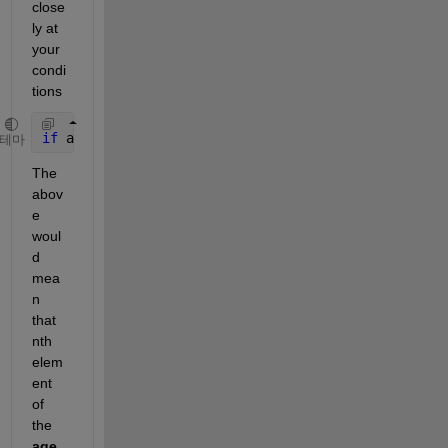
close
ly at 
your 
condi
tions
if 
age(n)==10 & age(n)<=29
테마
The 
abov
e 
woul
d 
mea
n 
that 
nth 
elem
ent 
of 
the 
age