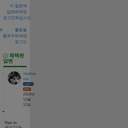
이 질문에
답변하려면
로그인하십시오.
유
활동을
팔로우하려면
로그인
채택된
답변
madhan
ravi
2020년
12월
12일
Ran in: