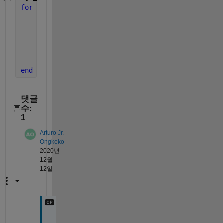
for 
n=1:length(age)
if 
age(n)>=10 && age(n)<=29
        age_group(1) = [age_group{1} age(n)];
elseif 
age(n)>=30 && age(n)<=39
        age_group(2) = [age_group{2} age(n)];
end
end
댓글
수:
1
Arturo Jr.
Ongkeko
2020년
12월
12일
T