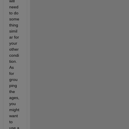
will 
need 
to do 
some
thing 
simil
ar for 
your 
other 
condi
tion. 
As 
for 
grou
ping 
the 
ages, 
you 
might 
want 
to 
use a 