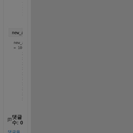
    17

    18

new_age_group2 = cat(1, new_age_group2{:})
new_age_group2
=
10×1
    30

    31

    32

    33

    34

    35

    36

    37

    38

댓글
수: 0
댓글을