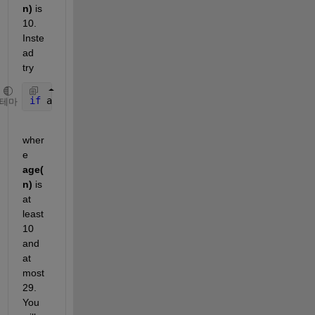
n)
 is 
10. 
Inste
ad 
try
if 
age(n) >= 10 && age(n) <= 29
테마
wher
e 
age(
n)
 is 
at 
least 
10 
and 
at 
most 
29. 
You 