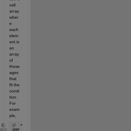
cell 
array 
wher
e 
each 
elem
ent is 
an 
array 
of 
those 
ages 
that 
fit the 
condi
tion. 
For 
exam
ple,
age_group = cell(5,1);
테마