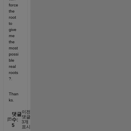
force 
the 
root 
to 
give 
me 
the 
most  
possi
ble 
real 
roots
?. 
Than
ks. 
이전
댓글
댓글
수:
3개
5
표시