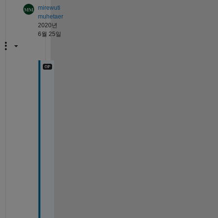
mirewuti
muhetaer
2020년
6월 25일
D
e
a
r 
@
W
a
l
t
e
r 
R
o
b