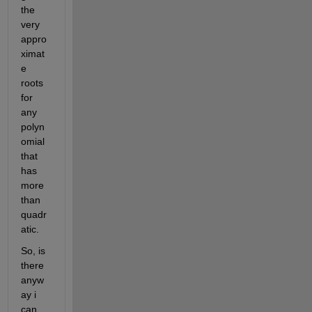
the 
very 
appro
ximat
e 
roots 
for 
any 
polyn
omial 
that 
has 
more 
than 
quadr
atic. 
So, is 
there 
anyw
ay i 
can 