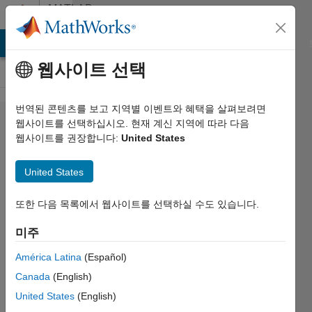
콘텐츠로 바로 가기
MATLAB
Answers
MATLAB Answers
File Exchange
Cody
AI Chat Playground
웹사이트 선택
번역된 콘텐츠를 보고 지역별 이벤트와 혜택을 살펴보려면
root()
웹사이트를 선택하십시오. 현재 계신 지역에 따라 다음
웹사이트를 권장합니다:
United States
function
gives
United States
compelx
solution
또한 다음 목록에서 웹사이트를 선택하실 수도 있습니다.
for cubic
미주
equation.
América Latina
(Español)
how to
Canada
(English)
get the
United States
(English)
nearby