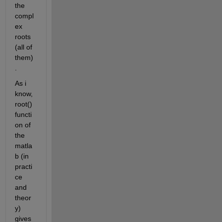
the 
compl
ex 
roots 
(all of 
them)
. 
As i 
know, 
root() 
functi
on of 
the 
matla
b (in 
practi
ce 
and 
theor
y) 
gives 