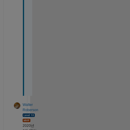
l
l
y 
a
p
p
r
e
c
i
a
t
e
d
. 
Walter
Roberson
2020년