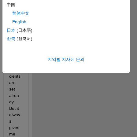
中国
Dear 
简体中文
All: 
English
i have 
日本
(日本語)
a 
cubic 
한국
(한국어)
equati
on 
and 
지역별 지사에 문의
the 
coeffi
cients 
are 
set 
alrea
dy. 
But it 
alway
s 
gives 
me 