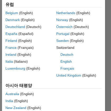
유럽
real
root?
Belgium
(English)
Netherlands
(English)
Denmark
(English)
Norway
(English)
mirewuti
Deutschland
(Deutsch)
Österreich
(Deutsch)
muhetaer
España
(Español)
Portugal
(English)
2020 6월
Finland
(English)
Sweden
(English)
24
France
(Français)
Switzerland
0 답변
업데이트
Ireland
(English)
Deutsch
시간: 2020
Italia
(Italiano)
English
6월 25
Luxembourg
(English)
Français
조회 수: 8
United Kingdom
(English)
(30일)
아시아 태평양
이전 댓글
Australia
(English)
표시
India
(English)
New Zealand
(English)