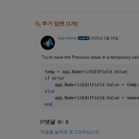
추가 답변 (1개)
Ajay Kumar
2020년 2월 16일
Try to save the Previous value in a temporary vari
temp = app.NumericEditField.Value;
if 
error
    app.NumericEditField.Value = temp;
else
    app.NumericEditField.Value = newva
end
댓글 수: 0
댓글을 달려면 로그인하십시오.