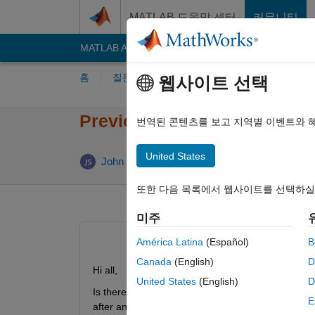
콘텐츠로 바로 가기
MATLAB 도움말 센터
커뮤니티
MATLAB Answers
File Exchange
Cody
AI C
홈
질문하기
답변하기
찾아보기
MA
웹사이트 선택
Previous Value of Numeric E
번역된 콘텐츠를 보고 지역별 이벤트와 
United States
답변 채
John Smith
2020 2월 16
2 답변
또한 다음 목록에서 웹사이트를 선택하실
미주
América Latina
(Español)
B
Canada
(English)
D
Hi all,
United States
(English)
D
Is there a quick way to reference the previous valu
E
after an error dialog has been shown. Something l