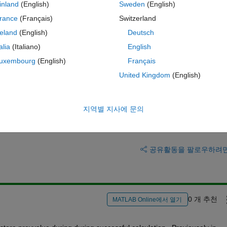
inland
(English)
Sweden
(English)
테마
icEditField.PreviousValue
rance
(Français)
Switzerland
reland
(English)
Deutsch
talia
(Italiano)
English
uxembourg
(English)
Français
United Kingdom
(English)
지역별 지사에 문의
이 질문에 답변하려면 로그인
공유
활동을 팔로우하려
0 개 추천
MATLAB Online에서 열기