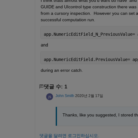
I think thats almost what you'd want do have  and s
GUIDE and UIcontrol type construction there was a 
from a cursory inspection.  However you can set a 
successful computation run.
app.NumericEditField_N_PreviousValue= 
and 
app.NumericEditField.PreviousValue= ap
during an error catch.  
댓글 수: 1
John Smith
2020년 2월 17일
Thanks, like you suggested, I stored th
댓글을 달려면 로그인하십시오.