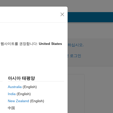
음 웹사이트를 권장합니다:
United States
이 질문에 답변하려면 로그인하십시오.
공유
활동을 팔로우하려면 로그인
아시아 태평양
질문:
Australia
(English)
John Smith
India
(English)
2020년 2월 16일
New Zealand
(English)
댓글:
ue 
中国
John Smith