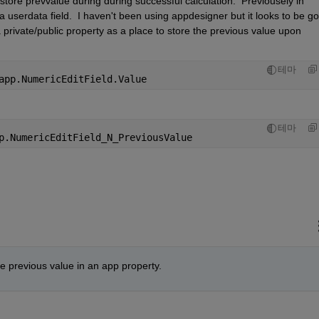
tore prevvalue during during successful calculation.  Previousely in 
userdata field.  I haven't been using appdesigner but it looks to be go
private/public property as a place to store the previous value upon 
테마
app.NumericEditField.Value 
테마
p.NumericEditField_N_PreviousValue
e previous value in an app property.