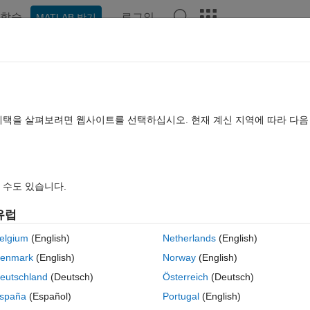
학습
로그인
MATLAB 받기
hat Playground
토론
콘테스트
블로그
게시물
더 보기
TLAB FAQ
더 보기
dit Field
혜택을 살펴보려면 웹사이트를 선택하십시오. 현재 계신 지역에 따라 다
택됨
업데이트 시간: 2020 2월 17
조회 수: 18 (30일)
 수도 있습니다.
유럽
elgium
(English)
Netherlands
(English)
0 개 추천
MATLAB Online에서 열기
enmark
(English)
Norway
(English)
eutschland
(Deutsch)
Österreich
(Deutsch)
e of an App Deigner numeric edit field? This is in order to reset the val
spaña
(Español)
Portugal
(English)
ike