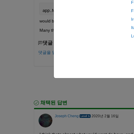
F
app.NumericEditField.Value = app.Numer
F
I
would be ideal.
I
Many thanks.
L
댓글 수: 0
댓글을 달려면 로그인하십시오.
채택된 답변
Joseph Cheng
2020년 2월 16일