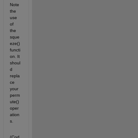
Note 
the 
use 
of 
the 
sque
eze() 
functi
on. It 
shoul
d 
repla
ce 
your 
perm
ute() 
oper
ation
s.
(Cod