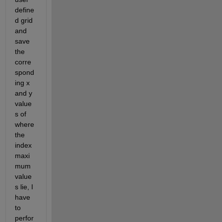
define
d grid 
and 
save 
the 
corre
spond
ing x 
and y 
value
s of 
where 
the 
index 
maxi
mum 
value
s lie, I 
have 
to 
perfor