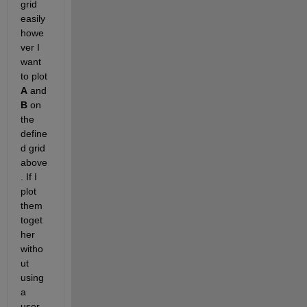
grid 
easily 
howe
ver I 
want 
to plot 
A
 and 
B
 on 
the 
define
d grid 
above
. If I 
plot 
them 
toget
her 
witho
ut 
using 
a 
user 