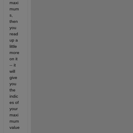
maxi
mum
s, 
then 
you 
read 
up a 
little 
more 
on it 
-- it 
will 
give 
you 
the 
indic
es of 
your 
maxi
mum 
value