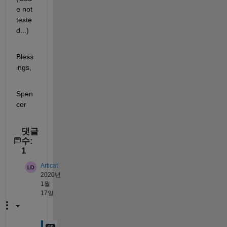
e not 
teste
d...)
Bless
ings,
Spen
cer
댓글
수:
1
Articat
2020년
1월
17일