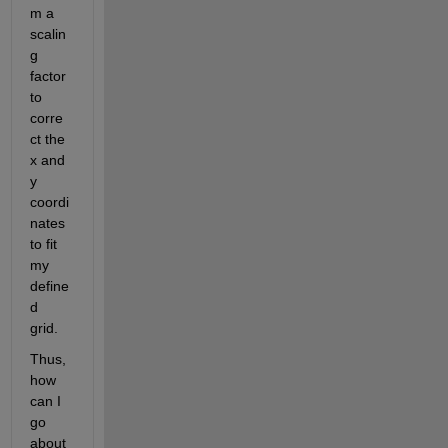
m a 
scalin
g 
factor 
to 
corre
ct the 
x and 
y 
coordi
nates 
to fit 
my 
define
d 
grid.  
Thus, 
how 
can I 
go 
about 