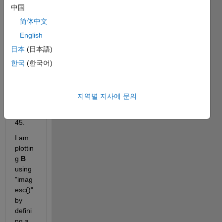
中国
all of 
maxi
简体中文
mum 
English
index 
日本
(日本語)
value
s of 
한국
(한국어)
anoth
er 
matrix
지역별 지사에 문의
, 
B
, 
137x1
45. 
I am 
plottin
g 
B
using 
"imag
esc()" 
by 
defini
ng a 