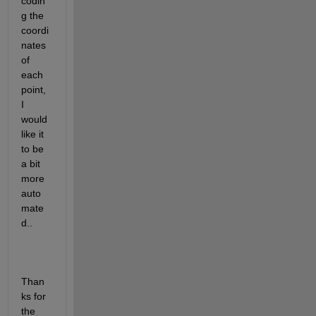
codin
g the 
coordi
nates 
of 
each 
point, 
I 
would 
like it 
to be 
a bit 
more 
auto
mate
d.. 
Than
ks for 
the 