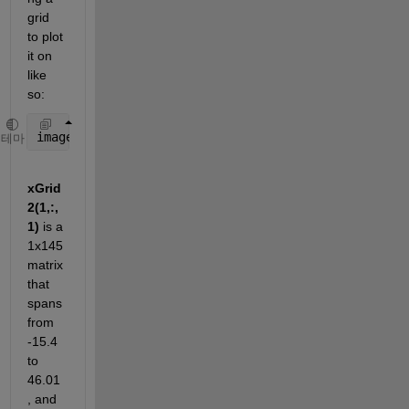
grid 
to plot 
it on 
like 
so:
imagesc((xGrid2(1,:,1)),permute(yGrid2(1,1,:), [3 1
테마
xGrid
2(1,:,
1)
 is a 
1x145 
matrix 
that 
spans 
from 
-15.4 
to 
46.01
, and 