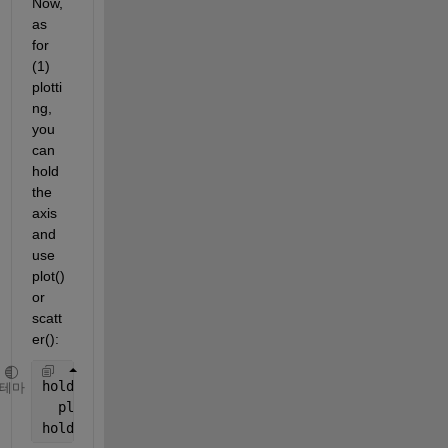
Now, 
as 
for 
(1) 
plotti
ng, 
you 
can 
hold 
the 
axis 
and 
use 
plot() 
or 
scatt
er():
hold 
on
테마
  plot(xGrid2(1,IB,1), squeeze(yGrid2(1,1,IB)), 
'.
hold 
off