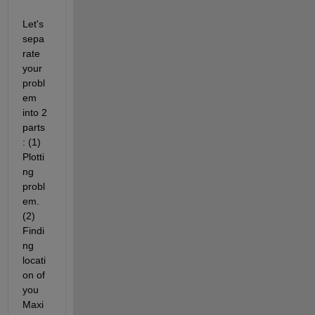
Let's 
sepa
rate 
your 
probl
em 
into 2 
parts
: (1) 
Plotti
ng 
probl
em. 
(2) 
Findi
ng 
locati
on of 
you 
Maxi