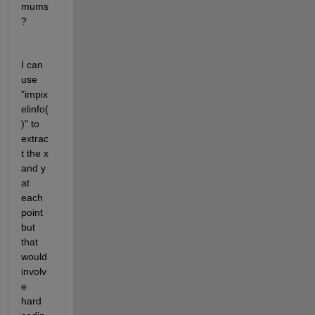
mums
? 
I can 
use 
"impix
elinfo(
)" to 
extrac
t the x 
and y 
at 
each 
point 
but 
that 
would 
involv
e 
hard 