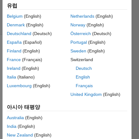
시간: 2020
유럽
1월 17
Belgium
(English)
Netherlands
(English)
조회 수: 6
Denmark
(English)
Norway
(English)
(30일)
Deutschland
(Deutsch)
Österreich
(Deutsch)
España
(Español)
Portugal
(English)
Finland
(English)
Sweden
(English)
France
(Français)
Switzerland
Ireland
(English)
Deutsch
Italia
(Italiano)
English
I have 
one 
Luxembourg
(English)
Français
matrix
United Kingdom
(English)
, 
A
, 
that is 
아시아 태평양
a 
Australia
(English)
1x137 
that 
India
(English)
consi
New Zealand
(English)
sts of 