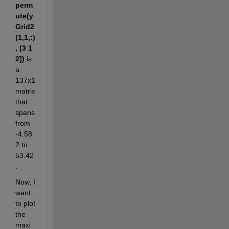
perm
ute(y
Grid2
(1,1,:)
, [3 1 
2])
 is 
a 
137x1 
matrix 
that 
spans 
from 
-4.58
2 to 
53.42
. 
Now, I 
want 
to plot 
the 
maxi