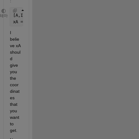
:
[A,IB] = max(B,[],2);
테마
xA = xGrid2(1,IB,1);
I 
belie
ve xA 
shoul
d 
give 
you 
the 
coor
dinat
es 
that 
you 
want 
to 
get.