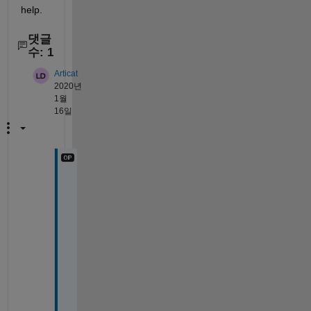
help.
댓글
수: 1
Articat
2020년
1월
16일
B
y 
"
i
n
d
e
x
" 