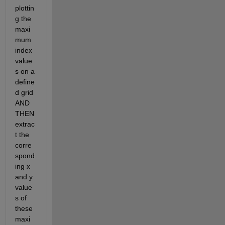
plottin
g the 
maxi
mum 
index 
value
s on a 
define
d grid 
AND 
THEN 
extrac
t the 
corre
spond
ing x 
and y 
value
s of 
these 
maxi