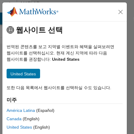
콘텐츠로 바로 가기
MATLAB
Answers
MATLAB Answers
File Exchange
Cody
AI Chat Playground
웹사이트 선택
번역된 콘텐츠를 보고 지역별 이벤트와 혜택을 살펴보려면
Plotting
웹사이트를 선택하십시오. 현재 계신 지역에 따라 다음
웹사이트를 권장합니다:
United States
Points at
Specified
United States
Index
Values
또한 다음 목록에서 웹사이트를 선택하실 수도 있습니다.
미주
Articat
América Latina
(Español)
2020 1월
Canada
(English)
16
1 답변
United States
(English)
업데이트