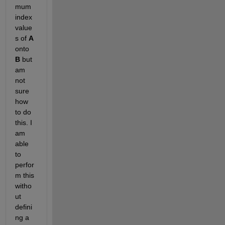
mum 
index 
value
s of 
A
onto 
B 
but 
am 
not 
sure 
how 
to do 
this. I 
am 
able 
to 
perfor
m this 
witho
ut 
defini
ng a 