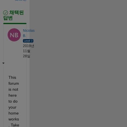
채택된
답변
Nicolas
B.
2019년
11월
28일
This 
forum 
is not 
here 
to do 
your 
home
works
. Take 