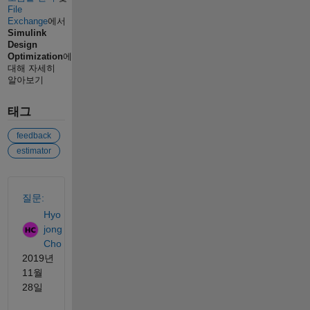
File
Exchange
에서
Simulink
Design
Optimization
에
대해 자세히
알아보기
태그
feedback
estimator
참고 항목
질문:
Hyo
jong
Cho
2019년
11월
28일