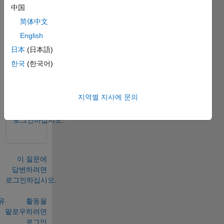
matla
中国
b...?
简体中文
plz 
English
help 
日本
(日本語)
me...
한국
(한국어)
댓글
수: 0
지역별 지사에 문의
댓글을
달려면
로그인하십시오.
이 질문에
답변하려면
로그인하십시오.
유
활동을
팔로우하려면
로그인