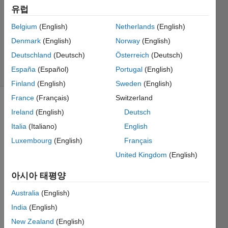
답변
유럽
채택됨
업데이트
Belgium
(English)
Netherlands
(English)
시간: 2019
Denmark
(English)
Norway
(English)
11월 28
Deutschland
(Deutsch)
Österreich
(Deutsch)
조회 수: 5
España
(Español)
Portugal
(English)
(30일)
Finland
(English)
Sweden
(English)
France
(Français)
Switzerland
Ireland
(English)
Deutsch
Italia
(Italiano)
English
Luxembourg
(English)
Français
United Kingdom
(English)
아시아 태평양
how 
Australia
(English)
to 
India
(English)
desig
New Zealand
(English)
n by 