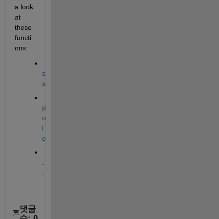
a look 
at 
these 
functi
ons:
s
s
p
o
l
e
.
.
.
댓글
수: 0