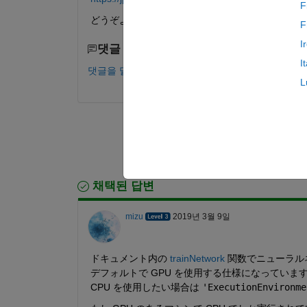
F
どうぞよろしくお願いいたします。
F
I
댓글 수: 0
I
댓글을 달려면 로그인하십시오.
L
채택된 답변
mizu
2019년 3월 9일
ドキュメント内の 
trainNetwork
 関数でニューラルネ
デフォルトで GPU を使用する仕様になっていま
CPU を使用したい場合は 
'ExecutionEnvironme