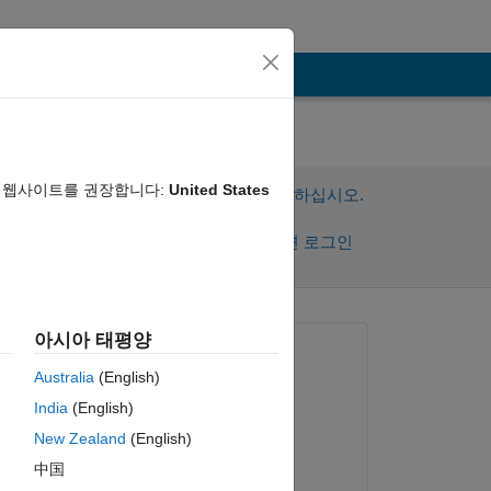
음 웹사이트를 권장합니다:
United States
이 질문에 답변하려면 로그인하십시오.
공유
활동을 팔로우하려면 로그인
아시아 태평양
질문:
Australia
(English)
ssk
India
(English)
2019년 3월 6일
New Zealand
(English)
댓글:
中国
ssk