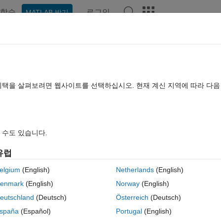
학습
로그인
MATLAB 받기
hat Playground
토론
콘테스트
블로그
게시물
더 보기
TLAB FAQ
더 보기
環境で行うには
혜택을 살펴보려면 웹사이트를 선택하십시오. 현재 계신 지역에 따라 다
이트 시간: 2019 3월 9
조회 수: 4 (30일)
 수도 있습니다.
유럽
elgium
(English)
Netherlands
(English)
0 개 추천
enmark
(English)
Norway
(English)
Uで行いたいと考えております。
eutschland
(Deutsch)
Österreich
(Deutsch)
ょうか。
spaña
(Español)
Portugal
(English)
les/transfer-learning-using-alexnet.html