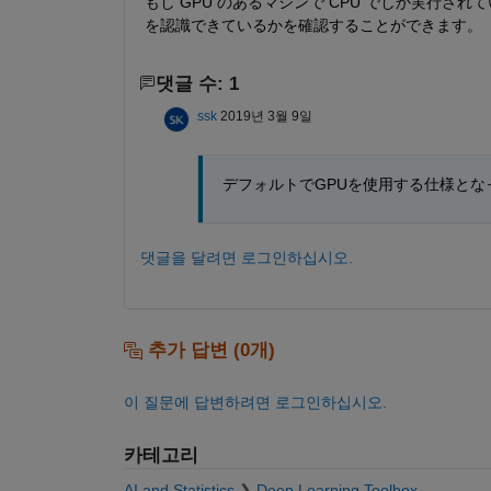
もし GPU のあるマシンで CPU でしか実行され
を認識できているかを確認することができます。
댓글 수: 1
ssk
2019년 3월 9일
デフォルトでGPUを使用する仕様と
댓글을 달려면 로그인하십시오.
추가 답변 (0개)
이 질문에 답변하려면 로그인하십시오.
카테고리
AI and Statistics
Deep Learning Toolbox