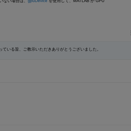
ていない場合は、
gpuDevice
 を使用して、MATLAB が GPU 
なっている旨、ご教示いただきありがとうございました。