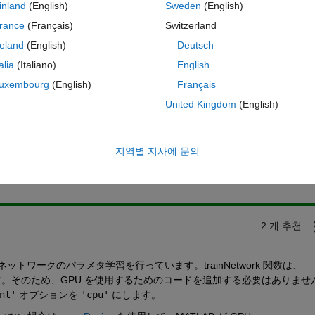
inland
(English)
Sweden
(English)
rance
(Français)
Switzerland
reland
(English)
Deutsch
talia
(Italiano)
English
uxembourg
(English)
Français
United Kingdom
(English)
이 질문에 답변하려면 로그인
지역별 지사에 문의
공유
활동을 팔로우하려
2 개 추천
ットワークのパラメタ学習を行っています。trainNetwork 関数は、
す。そのため、GPU を使用するためのコードを追加する必要はありませ
nt'
 オプションを 
'cpu'
 にします。