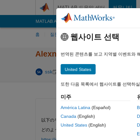
콘텐츠로 바로 가기
MATLAB 도움말 센터
커뮤니티
MATLAB Answers
File Exchange
Cody
AI C
홈
질문하기
답변하기
찾아보기
MA
웹사이트 선택
Alexnetの転移学習をGPU
번역된 콘텐츠를 보고 지역별 이벤트와 
United States
답변 채택됨
업데
ssk
2019 3월 6
1 답변
또한 다음 목록에서 웹사이트를 선택하실
미주
América Latina
(Español)
B
Canada
(English)
D
以下のリンクを参考にAlexnetの転移学習をGP
United States
(English)
D
どのようなGPUの追加コードを加えると動くでし
E
https://jp.mathworks.com/help/deeplearning/examp