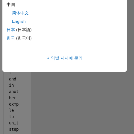
F( 
中国
F=10
简体中文
*cos
(10*
English
t)) 
日本
(日本語)
to 
한국
(한국어)
puls
e 
func
지역별 지사에 문의
tin 
firs
t 
and 
in 
anot
her 
exmp
le 
to 
unit 
step 