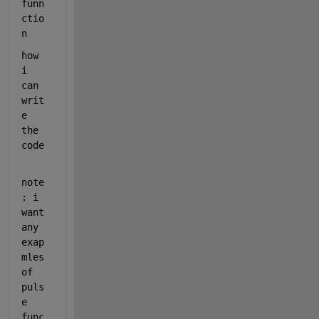
funn
ctio
n 
how 
i 
can 
writ
e 
the 
code 
note
: i 
want 
any 
exap
mles 
of 
puls
e 
func