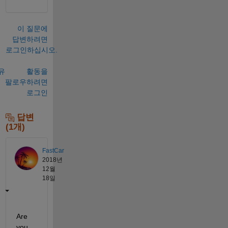
이 질문에
답변하려면
로그인하십시오.
유
활동을
팔로우하려면
로그인
답변
(1개)
FastCar
2018년
12월
18일
Are 
you 