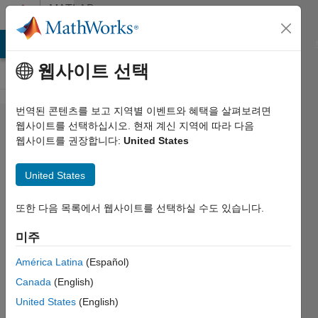
콘텐츠로 바로 가기
MATLAB
Answers
MATLAB Answers
File Exchange
Cody
AI Chat Playground
웹사이트 선택
번역된 콘텐츠를 보고 지역별 이벤트와 혜택을 살펴보려면
how can
웹사이트를 선택하십시오. 현재 계신 지역에 따라 다음
웹사이트를 권장합니다:
United States
i write
the code
United States
of pulse
function?
또한 다음 목록에서 웹사이트를 선택하실 수도 있습니다.
>
미주
América Latina
(Español)
Mustafa
Canada
(English)
Alhandhali
2018 12월
United States
(English)
17