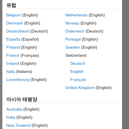
유럽
1 답변
업데이트
Belgium
(English)
Netherlands
(English)
시간: 2018
Denmark
(English)
Norway
(English)
12월 18
Deutschland
(Deutsch)
Österreich
(Deutsch)
조회 수: 5
(30일)
España
(Español)
Portugal
(English)
Finland
(English)
Sweden
(English)
France
(Français)
Switzerland
Ireland
(English)
Deutsch
Italia
(Italiano)
English
Luxembourg
(English)
Français
if i 
United Kingdom
(English)
want 
아시아 태평양
to 
replac
Australia
(English)
e the 
India
(English)
functi
on of 
New Zealand
(English)