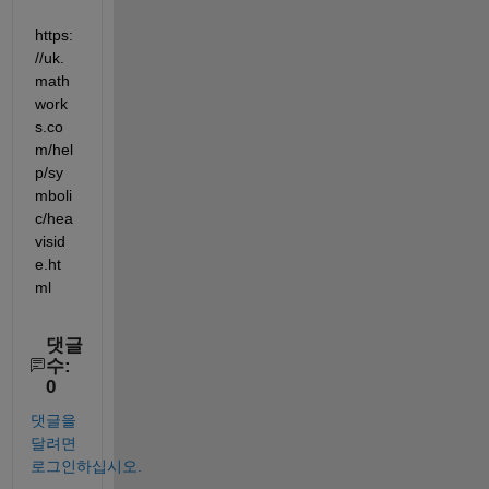
https:
//uk.
math
work
s.co
m/hel
p/sy
mboli
c/hea
visid
e.ht
ml
댓글
수:
0
댓글을
달려면
로그인하십시오.