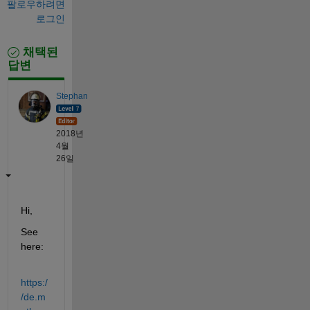
팔로우하려면
로그인
채택된
답변
Stephan
2018년
4월
26일
Hi,
See 
here:
https:/
/de.m