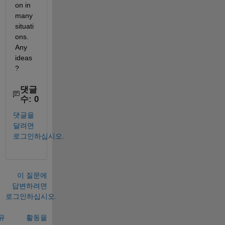
on in 
many 
situati
ons. 
Any 
ideas
?
댓글
수: 0
댓글을
달려면
로그인하십시오.
이 질문에
답변하려면
로그인하십시오.
유
활동을