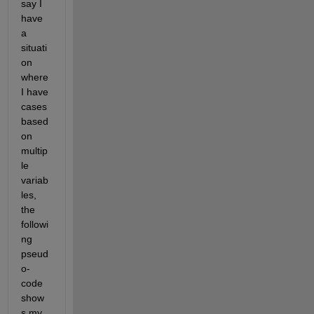
say I 
have 
a 
situati
on 
where 
I have 
cases 
based 
on 
multip
le 
variab
les, 
the 
followi
ng 
pseud
o-
code 
show
s my 