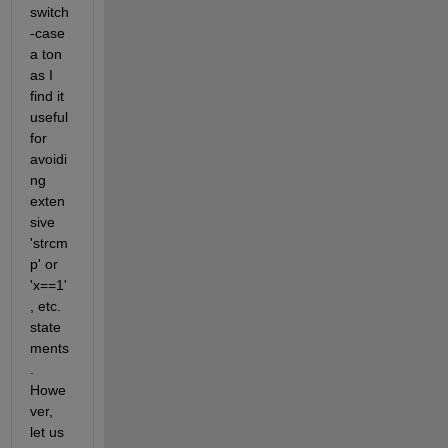
switch
-case 
a ton 
as I 
find it 
useful 
for 
avoidi
ng 
exten
sive 
'strcm
p' or 
'x==1'
, etc. 
state
ments
. 
Howe
ver, 
let us 