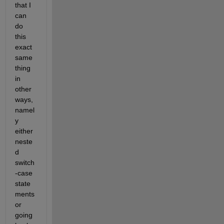
that I 
can 
do 
this 
exact 
same 
thing 
in 
other 
ways, 
namel
y 
either 
neste
d 
switch
-case 
state
ments 
or 
going 