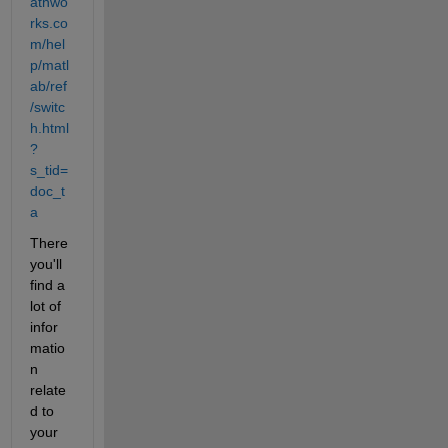
athwo
rks.co
m/hel
p/matl
ab/ref
/switc
h.html
?
s_tid=
doc_t
a
There 
you'll 
find a 
lot of 
infor
matio
n 
relate
d to 
your 