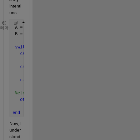
intenti
ons:
 A = logical;
테마
 B = charstring;
switch 
A,B
case 
true, 
'Apples'
       function1;
case 
true, 
'Bananas'
       function2;
case 
false, 
'Apples'
       function3;
%etc.
otherwise
       functionN
end
Now, I 
under
stand 