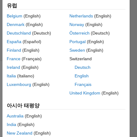
1 답변
유럽
답변
Belgium
(English)
Netherlands
(English)
채택됨
Denmark
(English)
Norway
(English)
업데이트
시간: 2018
Deutschland
(Deutsch)
Österreich
(Deutsch)
4월 26
España
(Español)
Portugal
(English)
조회 수:
Finland
(English)
Sweden
(English)
26 (30일)
France
(Français)
Switzerland
Ireland
(English)
Deutsch
Italia
(Italiano)
English
Luxembourg
(English)
Français
United Kingdom
(English)
Hello, 
아시아 태평양
I am 
Australia
(English)
trying 
to 
India
(English)
deter
New Zealand
(English)
mine 