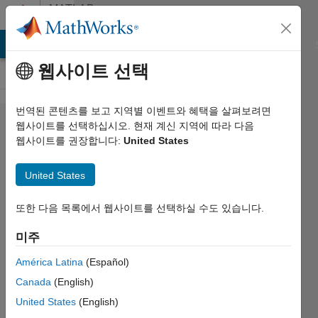
콘텐츠로 바로 가기
MATLAB
Answers
MATLAB Answers
File Exchange
Cody
AI Chat Playground
웹사이트 선택
번역된 콘텐츠를 보고 지역별 이벤트와 혜택을 살펴보려면
Boolean
웹사이트를 선택하십시오. 현재 계신 지역에 따라 다음
웹사이트를 권장합니다:
United States
style
switch-
United States
case
statements
또한 다음 목록에서 웹사이트를 선택하실 수도 있습니다.
미주
D.
América Latina
(Español)
Plotnick
Canada
(English)
2018 4월
United States
(English)
16