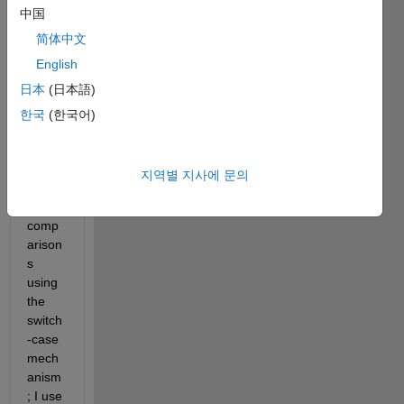
中国
if 
there 
简体中文
is a 
English
mean
日本
(日本語)
s of 
perfor
한국
(한국어)
ming 
Boole
an 
지역별 지사에 문의
style 
logic 
comp
arison
s 
using 
the 
switch
-case 
mech
anism
; I use 