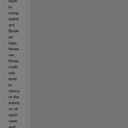
back 
to 
using 
stand
ard 
Boole
an 
logic. 
Howe
ver, 
those 
meth
ods 
tend 
to 
obscu
re the 
intenti
on of 
each 
case, 
and 