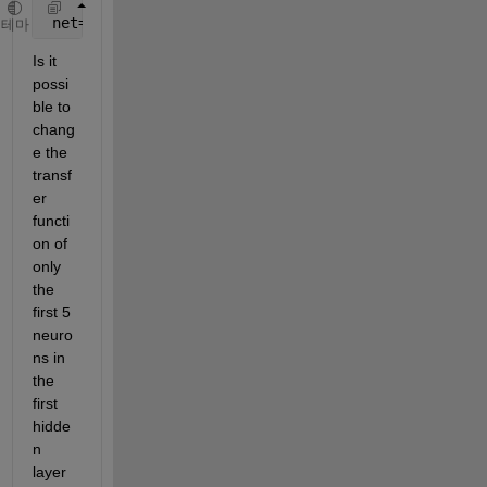
 net=fitnet(10);
테마
Is it 
possi
ble to 
chang
e the 
transf
er 
functi
on of 
only 
the 
first 5 
neuro
ns in 
the 
first 
hidde
n 
layer 