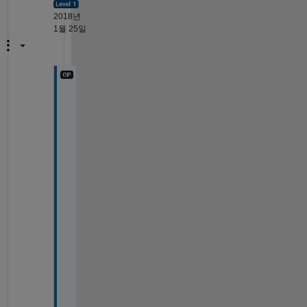
2018년
1월 25일
U
s
e 
o
f 
p
u
r
e
l
i
n 
w
a
s 