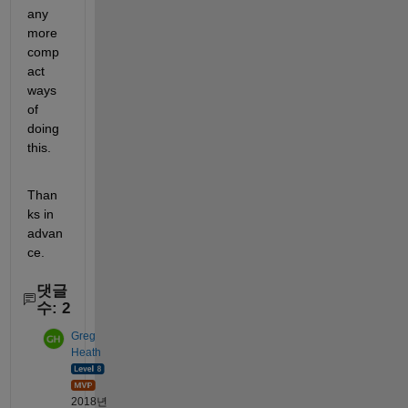
any 
more 
comp
act 
ways 
of 
doing 
this.
Than
ks in 
advan
ce.
댓글
수: 2
Greg
Heath
2018년