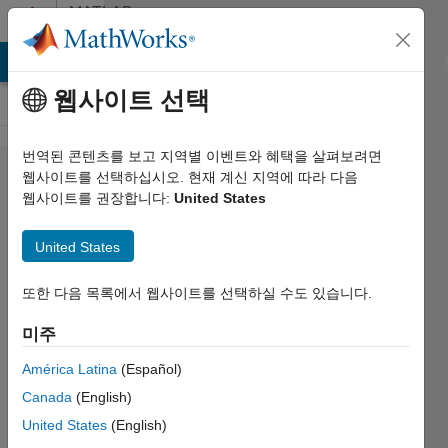
콘텐츠로 바로 가기
MATLAB
Answers
MATLAB Answers
File Exchange
Cody
AI Chat Playground
웹사이트 선택
번역된 콘텐츠를 보고 지역별 이벤트와 혜택을 살펴보려면
Is it
웹사이트를 선택하십시오. 현재 계신 지역에 따라 다음
웹사이트를 권장합니다:
United States
possible
to change
United States
some
properties
또한 다음 목록에서 웹사이트를 선택하실 수도 있습니다.
of only a
미주
subset of
América Latina
(Español)
units
Canada
(English)
(neurons)
United States
(English)
in a