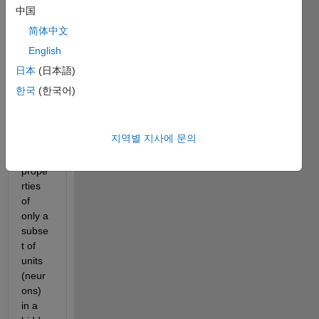
中国
简体中文
I am 
English
wond
ering 
日本
(日本語)
if it is 
한국
(한국어)
possi
ble to 
chang
지역별 지사에 문의
e 
some 
prope
rties 
of 
only a 
subse
t of 
units 
(neur
ons) 
in a 