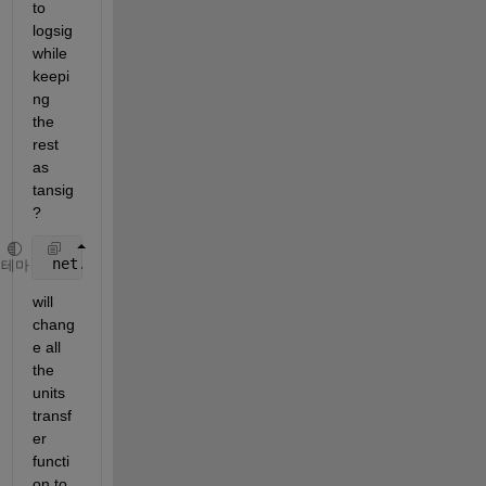
to 
logsig 
while 
keepi
ng 
the 
rest 
as 
tansig
?
 net.layers{1,1}.transferFcn=
'logsig'
;
테마
will 
chang
e all 
the 
units 
transf
er 
functi
on to 