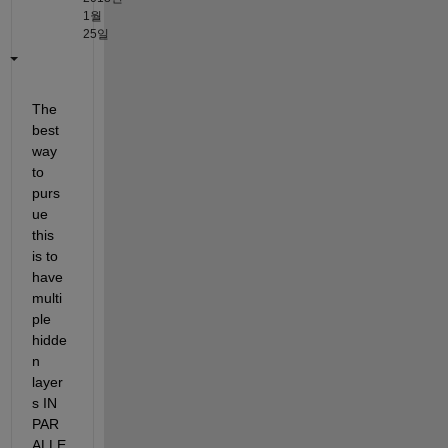
1월
25일
The 
best 
way 
to 
purs
ue 
this 
is to 
have 
multi
ple 
hidde
n 
layer
s IN 
PAR
ALLE