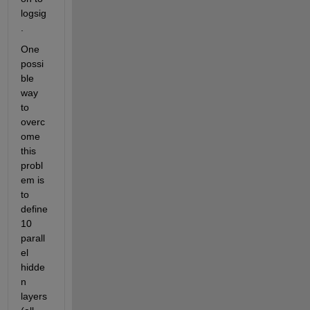
logsig
.
One 
possi
ble 
way 
to 
overc
ome 
this 
probl
em is 
to 
define 
10 
parall
el 
hidde
n 
layers 