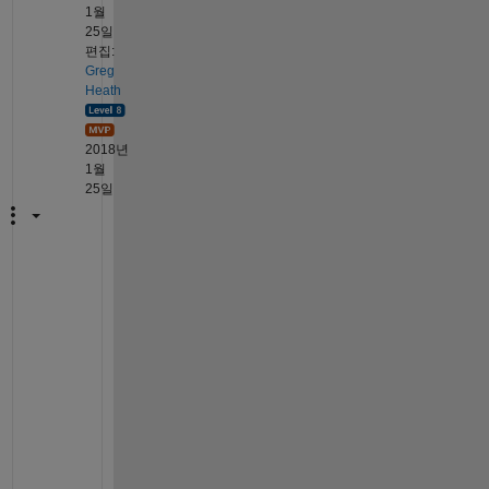
1월
25일
편집:
Greg
Heath
2018년
1월
25일
U
s
i
n
g 
p
u
r
e
l