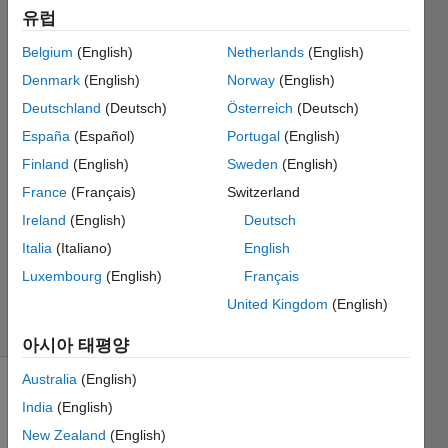
유럽
hidden
layer?
Belgium
(English)
Netherlands
(English)
Denmark
(English)
Norway
(English)
Kamuran
Deutschland
(Deutsch)
Österreich
(Deutsch)
Turksoy
España
(Español)
Portugal
(English)
Finland
(English)
Sweden
(English)
2018 1월
France
(Français)
Switzerland
24
1 답변
Ireland
(English)
Deutsch
업데이트
Italia
(Italiano)
English
시간: 2018
Luxembourg
(English)
Français
1월 25
United Kingdom
(English)
조회 수: 5
(30일)
아시아 태평양
Australia
(English)
India
(English)
New Zealand
(English)