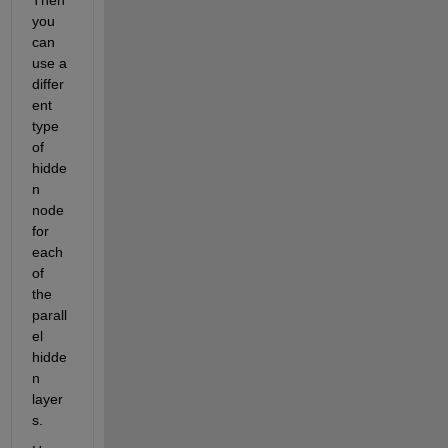
you 
can 
use a 
differ
ent 
type 
of 
hidde
n 
node 
for 
each 
of 
the 
parall
el 
hidde
n 
layer
s.