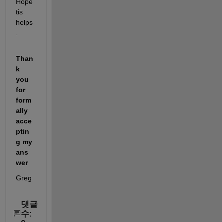
Hope 
tis 
helps
.
Than
k 
you 
for 
form
ally 
acce
ptin
g my 
ans
wer
Greg
댓글
수: