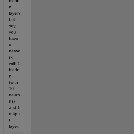
hidde
n 
layer? 
Let 
say 
you 
have 
a 
netwo
rk 
with 1 
hidde
n 
(with 
10 
neuro
ns) 
and 1 
outpu
t 
layer: