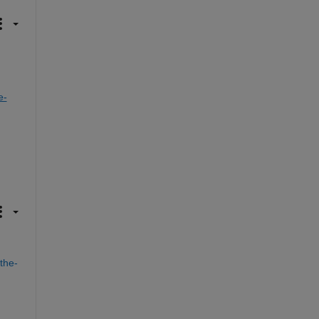
e-
the-