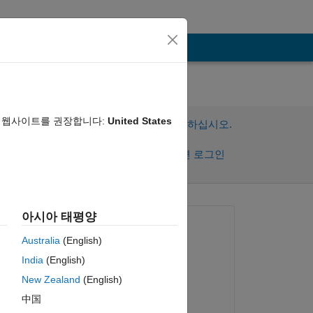
음 웹사이트를 권장합니다:
United States
이 질문에 답변하려면 로그인하십시오.
공유
활동을 팔로우하려면 로그인
댓글 표시
아시아 태평양
질문:
Australia
(English)
D. Plotnick
India
(English)
2017년 5월 1일
New Zealand
(English)
답변:
中国
it 
Renan Thomes