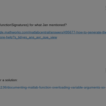
 functionSignatures) for what Jan mentioned?
//de.mathworks.com/matlabcentral/answers/495677-how-to-generate-th
more-help?s_tid=es_ans_avr_que_view
r a solution:
71136/documenting-matlab-function-overloading-variable-arguments-so-