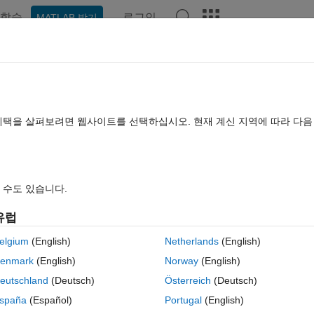
학습
로그인
MATLAB 받기
hat Playground
토론
콘테스트
블로그
게시물
더 보기
TLAB FAQ
더 보기
ints in your code
혜택을 살펴보려면 웹사이트를 선택하십시오. 현재 계신 지역에 따라 다
변 채택됨
업데이트 시간: 2025 8월 19
조회 수: 45 (30일)
 수도 있습니다.
이전 
유럽
elgium
(English)
Netherlands
(English)
14 개 추천
MATLAB Online에서 열기
enmark
(English)
Norway
(English)
ut never answered, and I want to know if this should go in as a feature 
eutschland
(Deutsch)
Österreich
(Deutsch)
spaña
(Español)
Portugal
(English)
 a series of suggested completions pops up. If I try this on my own code, 