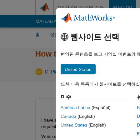
콘텐츠로 바로 가기
MATLAB 도움말 센터
커뮤니티
MATLAB Answers
File Exchange
Cody
AI C
홈
질문하기
답변하기
찾아보기
MA
웹사이트 선택
How to implement function h
번역된 콘텐츠를 보고 지역별 이벤트와 
United States
답
D. Plotnick
2017 5월 1
2 답변
또한 다음 목록에서 웹사이트를 선택하실
미주
América Latina
(Español)
B
Canada
(English)
D
I have seen that this has been asked previously, b
United States
(English)
D
request or if the capability is just not obvious.
E
When one starts typing e.g. 'plot(' and then waits,