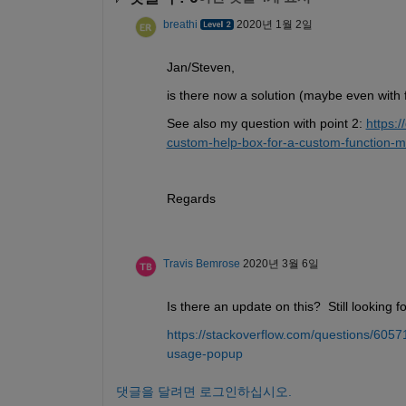
breathi
2020년 1월 2일
Jan/Steven,
is there now a solution (maybe even with
See also my question with point 2: 
https:
custom-help-box-for-a-custom-function-
Regards
Travis Bemrose
2020년 3월 6일
Is there an update on this?  Still looking fo
https://stackoverflow.com/questions/605
usage-popup
댓글을 달려면 로그인하십시오.