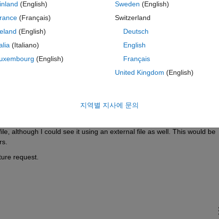
inland
(English)
Sweden
(English)
abstract MWE example:
rance
(Français)
Switzerland
테마
reland
(English)
Deutsch
talia
(Italiano)
English
uxembourg
(English)
Français
United Kingdom
(English)
지역별 지사에 문의
milar to plot), I instead want the function hint to display some custom 
ingle line based on the function definition. Preferably this would be ba
le, although I could see it using an external file as well. This would be 
rs.
ature request.