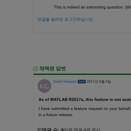
This is indeed an interesting question. (th
댓글을 달려면 로그인하십시오.
채택된 답변
Kevin Gleason
2017년 5월 4일
As of MATLAB R2017a, this feature is not avai
I have submitted a feature request on your behalf
in a future release.
댓글 수: 6
이전 댓글 4개 표시