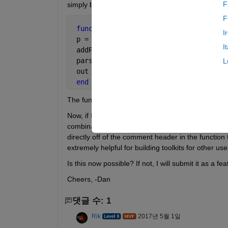
F
simply bases the suggestion on the top line. An 
F
function 
out = foo(in, varargin)
I
 p = inputParser;
I
 addParameter(p,
'mult'
,2)
 parse(p,varargin{:}) 
L
 out = in*p.Results.mult;
end
The function hint for this is 'foo(in,...)'.
Now, if I have a large number of possible inputs (si
combinations of possible inputs as opposed to the s
directly off of the comment header in the function fi
extremely helpful for building toolkits for other use
Is this now possible? If not, I will submit it as a fe
Cheers, -Dan
댓글 수: 1
Rik
2017년 5월 1일