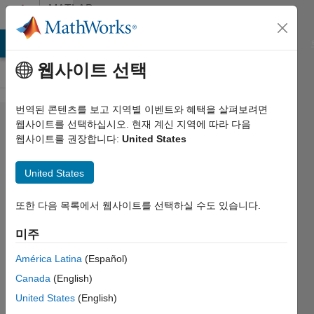
콘텐츠로 바로 가기
MATLAB
Answers
MATLAB Answers
File Exchange
Cody
AI Chat Playground
웹사이트 선택
번역된 콘텐츠를 보고 지역별 이벤트와 혜택을 살펴보려면
LKTrackShow.m
웹사이트를 선택하십시오. 현재 계신 지역에 따라 다음
웹사이트를 권장합니다:
United States
need help in
making arrows
United States
of Draw speed
lines
또한 다음 목록에서 웹사이트를 선택하실 수도 있습니다.
미주
M
América Latina
(Español)
Shujah
Islam
Canada
(English)
Sameem
United States
(English)