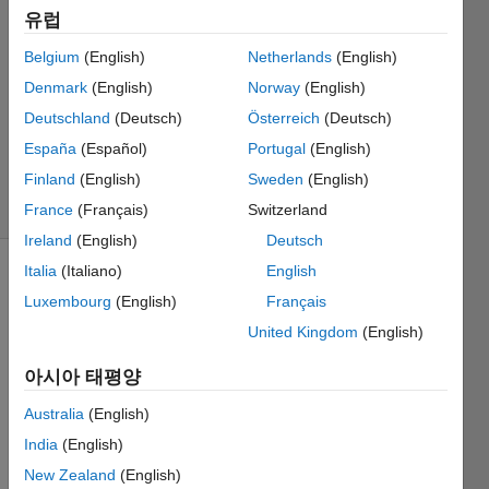
2016 9월
유럽
2
Belgium
(English)
Netherlands
(English)
1 답변
업데이트
Denmark
(English)
Norway
(English)
시간:
Deutschland
(Deutsch)
Österreich
(Deutsch)
2021 8월
España
(Español)
Portugal
(English)
20
Finland
(English)
Sweden
(English)
조회 수: 7
(30일)
France
(Français)
Switzerland
Ireland
(English)
Deutsch
Italia
(Italiano)
English
정보
Luxembourg
(English)
Français
이
United Kingdom
(English)
질문은
마감되었습니다.
아시아 태평양
편집하거나
Australia
(English)
답변을
올리려면
India
(English)
질문을
New Zealand
(English)
다시