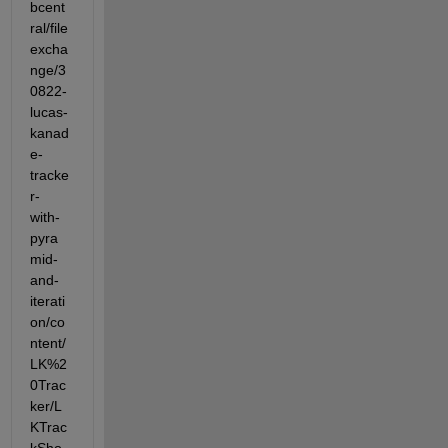
bcent
ral/file
excha
nge/3
0822-
lucas-
kanad
e-
tracke
r-
with-
pyra
mid-
and-
iterati
on/co
ntent/
LK%2
0Trac
ker/L
KTrac