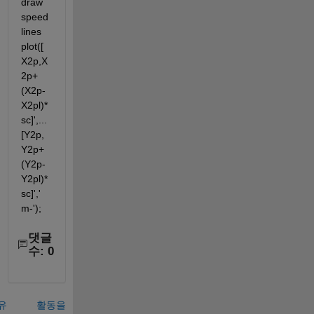
draw 
speed 
lines 
plot([
X2p,X
2p+
(X2p-
X2pl)*
sc]',... 
[Y2p,
Y2p+
(Y2p-
Y2pl)*
sc]','
m-');
댓글
수: 0
유
활동을