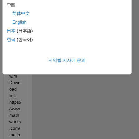
中国
여십시오.
简体中文
English
日本
(日本語)
한국
(한국어)
지역별 지사에 문의
LKTra
ckSho
w.m 
Downl
oad 
link: 
https:/
/www.
math
works
.com/
matla