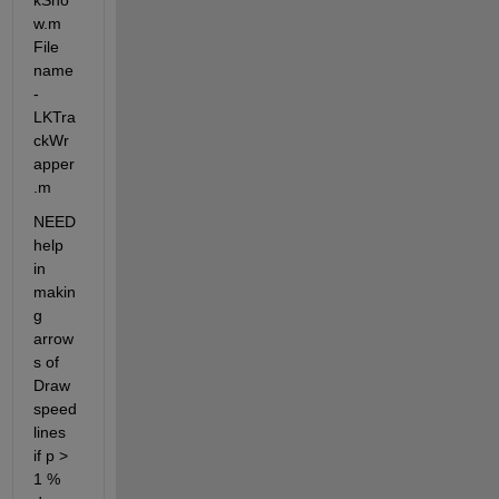
kSho
w.m 
File 
name 
- 
LKTra
ckWr
apper
.m
NEED 
help 
in 
makin
g 
arrow
s of 
Draw 
speed 
lines 
if p > 
1 % 