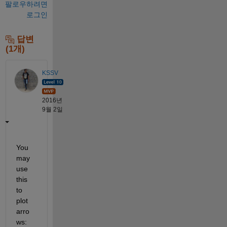
팔로우하려면
로그인
답변
(1개)
KSSV
2016년
9월 2일
You 
may 
use 
this 
to 
plot 
arro
ws: