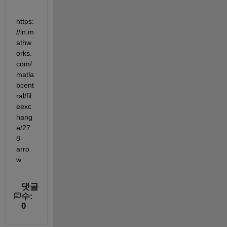
https:
//in.m
athw
orks.
com/
matla
bcent
ral/fil
eexc
hang
e/27
8-
arro
w
댓글
수:
0