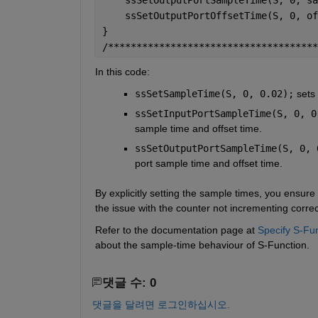
    ssSetOutputPortOffsetTime(S, 0, of
} 
/*************************************
In this code:
ssSetSampleTime(S, 0, 0.02);
sets
ssSetInputPortSampleTime(S, 0, 0
sample time and offset time.
ssSetOutputPortSampleTime(S, 0, 
port sample time and offset time.
By explicitly setting the sample times, you ensure 
the issue with the counter not incrementing correct
Refer to the documentation page at 
Specify S-Fu
about the sample-time behaviour of S-Function. 
댓글 수: 0
댓글을 달려면 로그인하십시오.