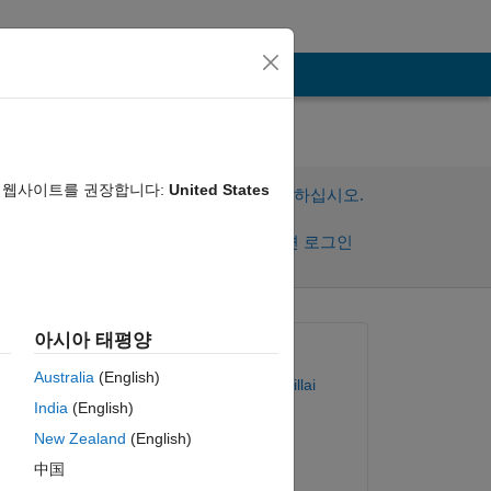
음 웹사이트를 권장합니다:
United States
이 질문에 답변하려면 로그인하십시오.
공유
활동을 팔로우하려면 로그인
아시아 태평양
질문:
Australia
(English)
Joseph Stalin Pitchai Pillai
India
(English)
2024년 7월 25일
New Zealand
(English)
답변:
 is 
中国
R