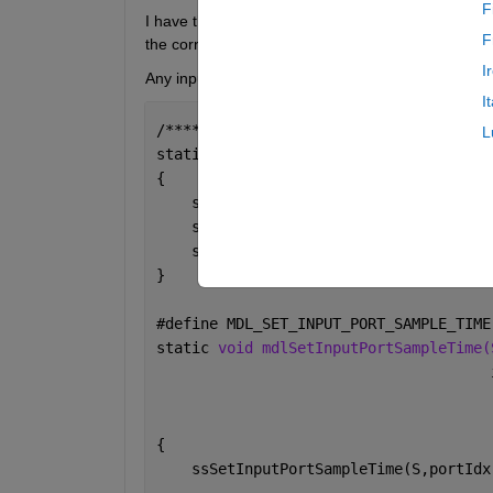
F
I have this below code snippet written for this in 
F
the correct Input Sample time?
I
Any inputs to crack on will be appreciated.
I
/*************************************
L
static 
void mdlInitializeSampleTimes(S
{
    ssSetSampleTime(S, 0, INHERITED_SA
    ssSetInputPortSampleTime(S,0,INHER
    ssSetOffsetTime(S, 0, 0.0);
}
#
define MDL_SET_INPUT_PORT_SAMPLE_TIME
static 
void mdlSetInputPortSampleTime(
                                      
                                      
                                      
{
    ssSetInputPortSampleTime(S,portIdx