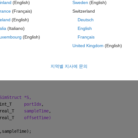
inland
(English)
Sweden
(English)
S function.. Any more functions to be added to enable my S function to ge
rance
(Français)
Switzerland
reland
(English)
Deutsch
talia
(Italiano)
English
테마
********************************************************
uxembourg
(English)
Français
imStruct *S)
United Kingdom
(English)
MPLE_TIME);
ITED_SAMPLE_TIME);
지역별 지사에 문의
SimStruct *S,
int_T     
portIdx
,
real_T    
sampleTime
,
real_T    
offsetTime)
,sampleTime);