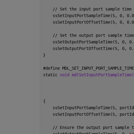
    // Set the input port sample time 
    ssSetInputPortSampleTime(S, 0, 0.0
    ssSetInputPortOffsetTime(S, 0, 0.0
    // Set the output port sample time
    ssSetOutputPortSampleTime(S, 0, 0.
    ssSetOutputPortOffsetTime(S, 0, 0.
}
#
define MDL_SET_INPUT_PORT_SAMPLE_TIME
static 
void mdlSetInputPortSampleTime(
                                      
                                      
                                      
{
    ssSetInputPortSampleTime(S, portId
    ssSetInputPortOffsetTime(S, portId
    // Ensure the output port sample t
    ssSetOutputPortSampleTime(S, 0, sa