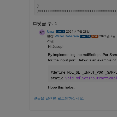
} 
/*************************************
댓글 수: 1
Umar
2024년 7월 28일
편집:
Walter Roberson
2024년 7월
28일
Hi Joseph,
By implementing the mdlSetInputPortSample
for the input port. Below is an example o
#
define MDL_SET_INPUT_PORT_SAMP
static 
void mdlSetInputPortSamp
Hope this helps.
댓글을 달려면 로그인하십시오.