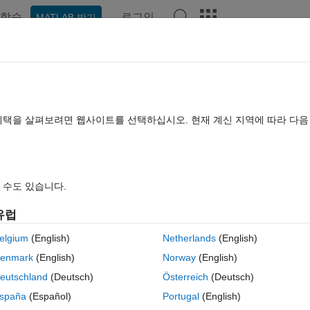
학습
로그인
MATLAB 받기
hat Playground
토론
콘테스트
블로그
게시물
더 보기
TLAB FAQ
더 보기
put port Sample time
혜택을 살펴보려면 웹사이트를 선택하십시오. 현재 계신 지역에 따라 다
업데이트 시간: 2024 7월 28
답변
조회 수: 26 (30일)
 수도 있습니다.
유럽
elgium
(English)
Netherlands
(English)
0 개 추천
MATLAB Online에서 열기
enmark
(English)
Norway
(English)
eutschland
(Deutsch)
Österreich
(Deutsch)
nput sample time is converted by Rate transistion block to 20ms (original
spaña
(Español)
Portugal
(English)
or 20ms.. 