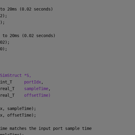
to 20ms (0.02 seconds)
2);
);
 to 20ms (0.02 seconds)
02);
0);
SimStruct *S,
int_T     
portIdx
,
real_T    
sampleTime
,
real_T    
offsetTime)
x, sampleTime);
x, offsetTime);
ime matches the input port sample time
mpleTime);