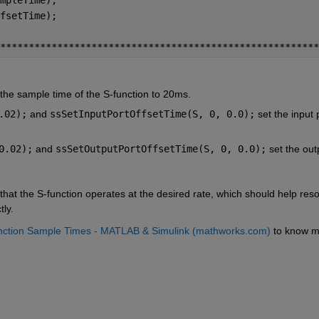
fsetTime);
********************************************************
 the sample time of the S-function to 20ms.
.02);
and
ssSetInputPortOffsetTime(S, 0, 0.0);
set the input p
0.02);
and
ssSetOutputPortOffsetTime(S, 0, 0.0);
set the outp
that the S-function operates at the desired rate, which should help reso
ly.
nction Sample Times - MATLAB & Simulink (mathworks.com)
 to know m