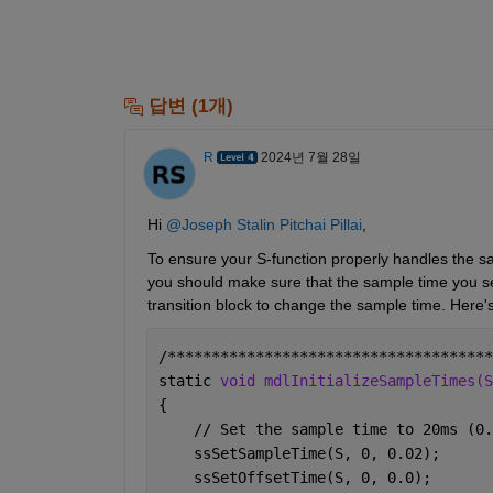
답변 (1개)
R
2024년 7월 28일
Hi 
@Joseph Stalin Pitchai Pillai
,
To ensure your S-function properly handles the sam
you should make sure that the sample time you set i
transition block to change the sample time. Here'
/*************************************
static 
void mdlInitializeSampleTimes(S
{
    // Set the sample time to 20ms (0.
    ssSetSampleTime(S, 0, 0.02);
    ssSetOffsetTime(S, 0, 0.0);