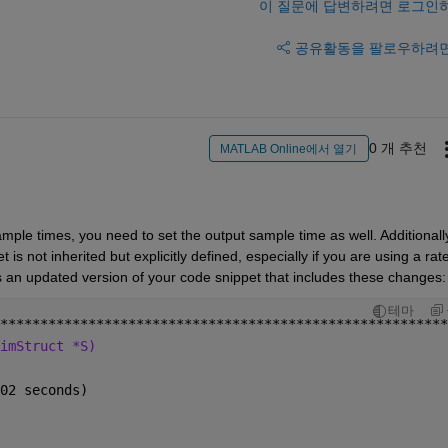
이 질문에 답변하려면 로그인
공유
활동을 팔로우하려
0 개 추천
MATLAB Online에서 열기
ple times, you need to set the output sample time as well. Additionally
s not inherited but explicitly defined, especially if you are using a rate
s an updated version of your code snippet that includes these changes:
테마
********************************************************
imStruct *S)
02 seconds)