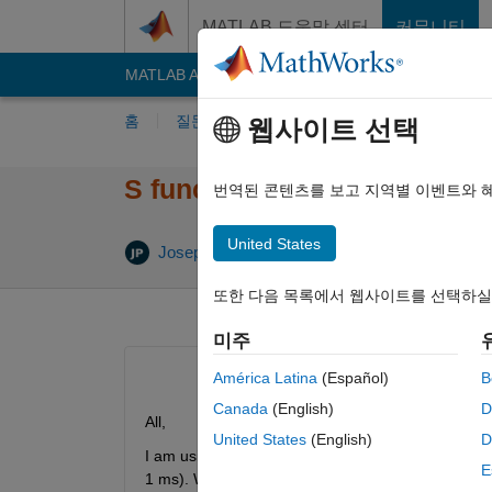
콘텐츠로 바로 가기
MATLAB 도움말 센터
커뮤니티
MATLAB Answers
File Exchange
Cody
AI C
홈
질문하기
답변하기
찾아보기
MA
웹사이트 선택
S function not accepting In
번역된 콘텐츠를 보고 지역별 이벤트와 
United States
Joseph Stalin Pitchai Pillai
2024 7월 25
1 
또한 다음 목록에서 웹사이트를 선택하실
미주
América Latina
(Español)
B
Canada
(English)
D
All,
United States
(English)
D
I am using a S function for a counter logic which i
E
1 ms). When I run this, counter not incrementing f