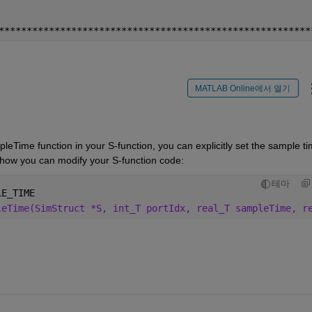
********************************************************
MATLAB Online에서 열기
Time function in your S-function, you can explicitly set the sample ti
f how you can modify your S-function code:
테마
LE_TIME
leTime(SimStruct *S, int_T portIdx, real_T sampleTime, r