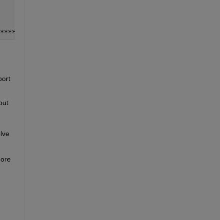
****/
ort 
ut 
lve 
ore 