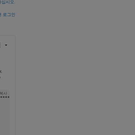
하십시오.
면 로그인
, 
 
복사
****/