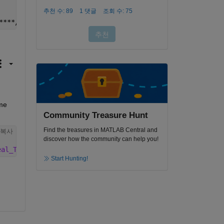
****/
me 
Community Treasure Hunt
Find the treasures in MATLAB Central and
복사
discover how the community can help you!
eal_T offsetTime) { ssSetInputPortSampleTime(S, portIdx,
Start Hunting!