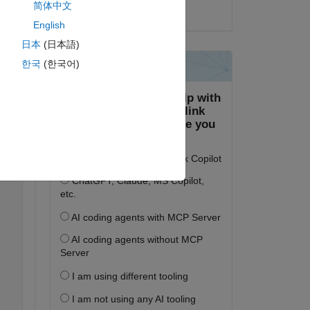
简体中文
2024년 7월 28일
t 
English
日本
(日本語)
한국
(한국어)
복사
****/