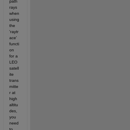
path 
rays 
when 
using 
the 
'raytr
ace' 
functi
on 
for a 
LEO 
satell
ite 
trans
mitte
r at 
high 
altitu
des, 
you 
need 
to 