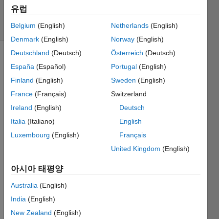
11월 2
유럽
조회 수:
Belgium
(English)
Netherlands
(English)
12 (30일)
Denmark
(English)
Norway
(English)
Deutschland
(Deutsch)
Österreich
(Deutsch)
España
(Español)
Portugal
(English)
Finland
(English)
Sweden
(English)
France
(Français)
Switzerland
Ireland
(English)
Deutsch
Hello!
Italia
(Italiano)
English
Luxembourg
(English)
Français
    I've 
United Kingdom
(English)
been 
trying 
아시아 태평양
to use 
the 
Australia
(English)
functi
India
(English)
on 
'raytr
New Zealand
(English)