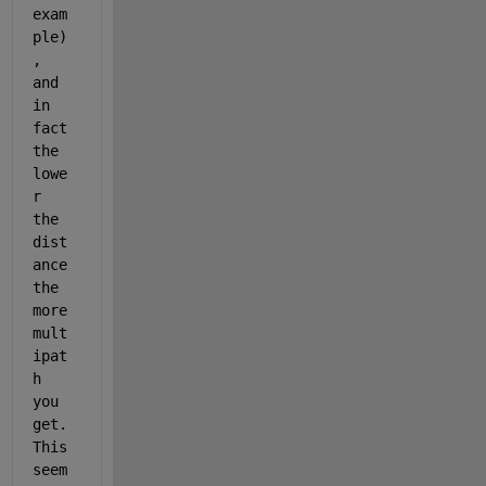
exam
ple)
, 
and 
in 
fact 
the 
lowe
r 
the 
dist
ance 
the 
more 
mult
ipat
h 
you 
get. 
This 
seem