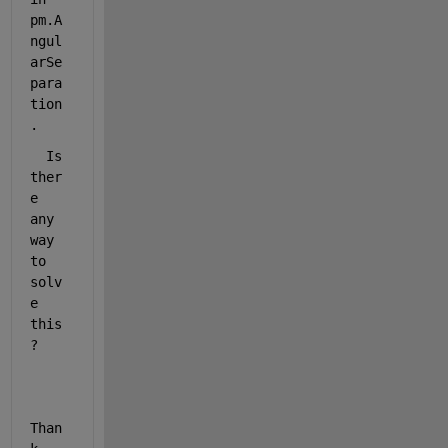
pm.A
ngul
arSe
para
tion
. 
  Is 
ther
e 
any 
way 
to 
solv
e 
this
?
Than