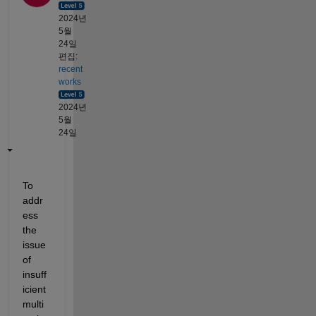
2024년
5월
24일
편집:
recent
works
2024년
5월
24일
To 
addr
ess 
the 
issue 
of 
insuff
icient 
multi