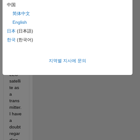
ace' 
中国
to 
简体中文
model 
the 
English
multip
日本
(日本語)
ath 
한국
(한국어)
propa
gation 
of a 
지역별 지사에 문의
signal 
with a 
LEO 
satelli
te as 
a 
trans
mitter. 
I have 
a 
doubt 
regar