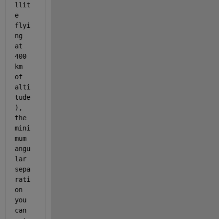
llit
e 
flyi
ng 
at 
400 
km 
of 
alti
tude
), 
the 
mini
mum 
angu
lar 
sepa
rati
on 
you 
can 