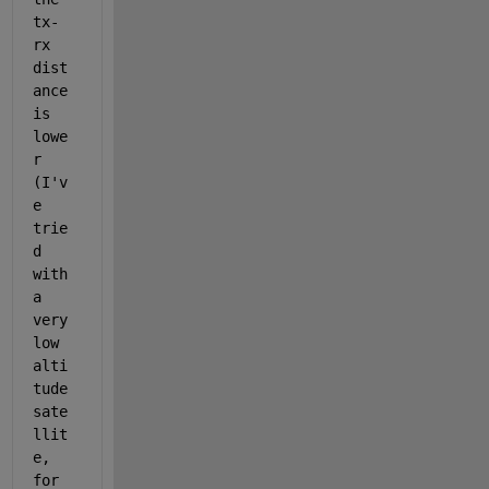
tx-
rx 
dist
ance 
is 
lowe
r 
(I'v
e 
trie
d 
with 
a 
very 
low 
alti
tude 
sate
llit
e, 
for 