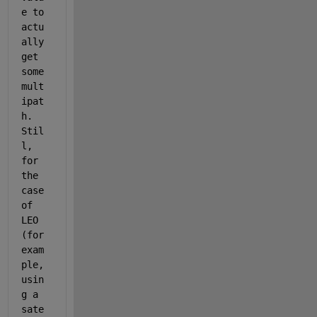
e to 
actu
ally 
get 
some 
mult
ipat
h. 
Stil
l, 
for 
the 
case 
of 
LEO 
(for 
exam
ple, 
usin
g a 
sate