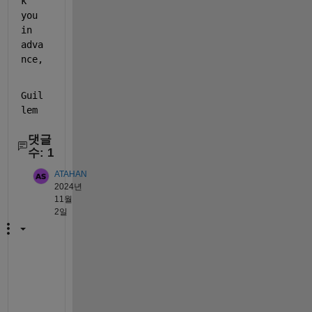
k 
you 
in 
adva
nce,
Guil
lem
댓글
수: 1
ATAHAN
2024년
11월
2일
H
e
l