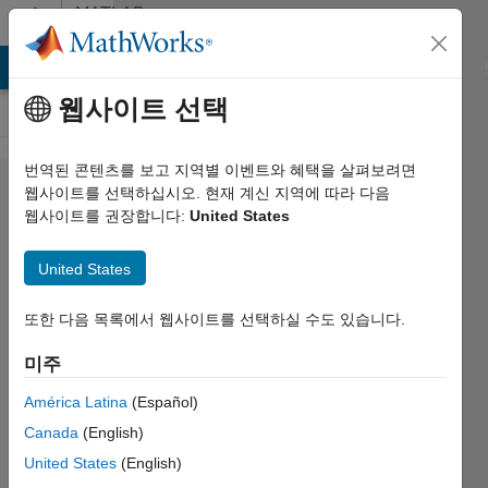
콘텐츠로 바로 가기
MATLAB
Answers
MATLAB Answers
File Exchange
Cody
AI Chat Playground
웹사이트 선택
번역된 콘텐츠를 보고 지역별 이벤트와 혜택을 살펴보려면
'raytrace'
웹사이트를 선택하십시오. 현재 계신 지역에 따라 다음
웹사이트를 권장합니다:
United States
function
for LEO
United States
satellites
또한 다음 목록에서 웹사이트를 선택하실 수도 있습니다.
Guillem
미주
2024 5월
24
América Latina
(Español)
1 답변
Canada
(English)
업데이트
United States
(English)
시간: 2024