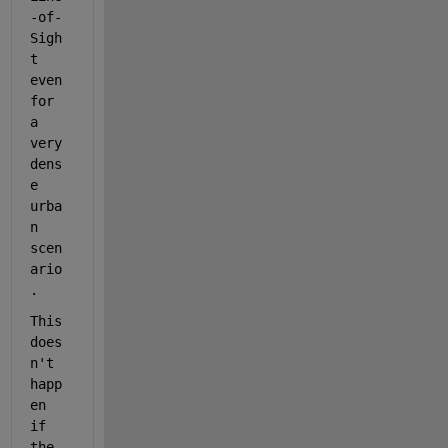
-of-
Sigh
t 
even 
for 
a 
very 
dens
e 
urba
n 
scen
ario
. 
This 
does
n't 
happ
en 
if 
the 