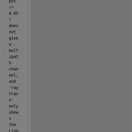
put 
(= 
0.05
) 
does 
not 
give 
a 
mult
ipat
h 
chan
nel, 
and 
'ray
trac
e' 
only 
show
s 
the 
Line