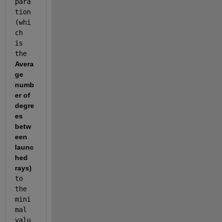
para
tion 
(whi
ch 
is 
the 
Avera
ge 
numb
er of 
degre
es 
betw
een 
launc
hed 
rays) 
to 
the 
mini
mal 
valu