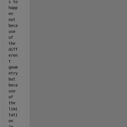
s to 
happ
en 
not 
beca
use 
of 
the 
diff
eren
t 
geom
etry 
but 
beca
use 
of 
the 
limi
tati
on 
in 