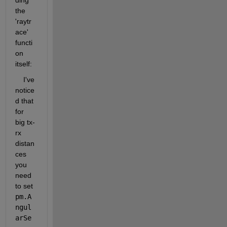
ding 
the 
'raytr
ace' 
functi
on 
itself: 
    I've 
notice
d that 
for 
big tx-
rx 
distan
ces 
you 
need 
to set 
pm.A
ngul
arSe