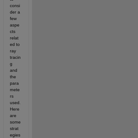
consi
der a 
few 
aspe
cts 
relat
ed to 
ray 
tracin
g 
and 
the 
para
mete
rs 
used. 
Here 
are 
some 
strat
egies 