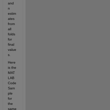
and 
n 
estim
ates 
from 
all 
folds 
for 
final 
value
s.
Here 
is the 
MAT
LAB 
Code 
Sam
ple 
for 
the 
same