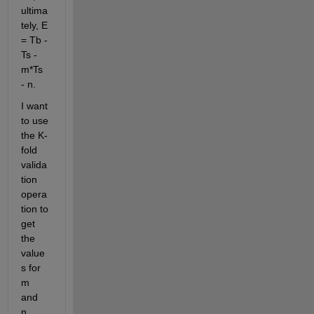
ultima
tely, E 
= Tb - 
Ts - 
m*Ts 
- n. 
I want 
to use 
the K-
fold 
valida
tion 
opera
tion to 
get 
the 
value
s for 
m 
and 
n. 