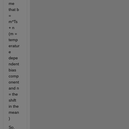
me 
that b 
= 
m*Ts 
+ n 
(m = 
temp
eratur
e 
depe
ndent 
bias 
comp
onent 
and n 
= the 
shift 
in the 
mean
)
So, 