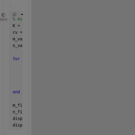
:
% Assuming Tb and Ts data are defined
테마
K = 5; 
% Example fold number
cv = cvpartition(length(Tb), 
'KFold'
, K);
m_values = zeros(K, 1);
n_values = zeros(K, 1);
for 
i = 1:K
    trainIdx = training(cv, i);
    model = fitlm(Ts(trainIdx), Tb(trainIdx), 
'Int
    m_values(i) = model.Coefficients.Estimate(2); 
    n_values(i) = model.Coefficients.Estimate(1); 
end
m_final = mean(m_values);
n_final = mean(n_values);
disp([
'Estimated m: '
, num2str(m_final)]);
disp([
'Estimated n: '
, num2str(n_final)]);