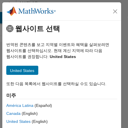
콘텐츠로 바로 가기
MATLAB
Answers
MATLAB Answers
File Exchange
Cody
AI Chat Playground
웹사이트 선택
번역된 콘텐츠를 보고 지역별 이벤트와 혜택을 살펴보려면
K-Fold
웹사이트를 선택하십시오. 현재 계신 지역에 따라 다음
웹사이트를 권장합니다:
United States
validation
to
United States
compute
bias
또한 다음 목록에서 웹사이트를 선택하실 수도 있습니다.
correction.
미주
América Latina
(Español)
Ashfaq
Canada
(English)
Ahmed
United States
(English)
2024 2월