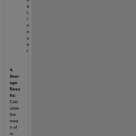
a
t
i
o
n 
s
e
t
.
4. 
Aver
age 
Resu
lts: 
Calc
ulate 
the 
mea
n of 
m 