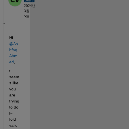
2024년
3월
5일
Hi 
@As
hfaq 
Ahm
ed
,
t 
seem
s like 
you 
are 
trying 
to do 
k- 
fold 
valid