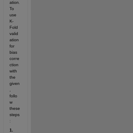
ation.
To 
use 
K-
Fold 
valid
ation 
for 
bias 
corre
ction 
with 
the 
given
, 
follo
w 
these 
steps
:
1. 