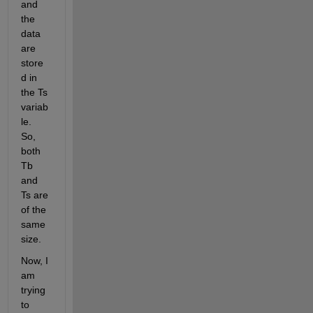
and 
the 
data 
are 
store
d in 
the Ts 
variab
le. 
So, 
both 
Tb 
and 
Ts are 
of the 
same 
size. 
Now, I 
am 
trying 
to 