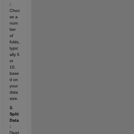
: 
Choo
se a 
num
ber 
of 
folds, 
typic
ally 5 
or 
10, 
base
d on 
your 
data 
size.
3. 
Split 
Data
: 
Divid