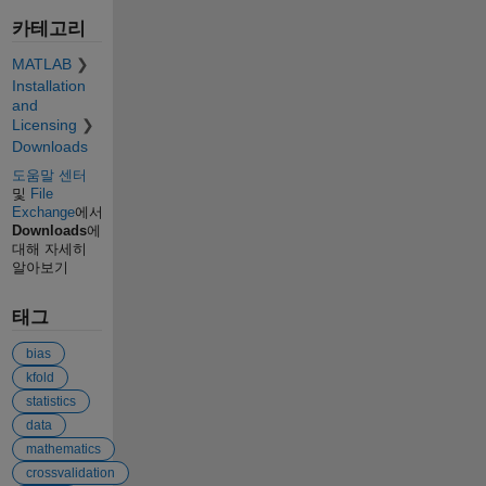
카테고리
MATLAB
Installation
and
Licensing
Downloads
도움말 센터
및
File
Exchange
에서
Downloads
에
대해 자세히
알아보기
태그
bias
kfold
statistics
data
mathematics
crossvalidation