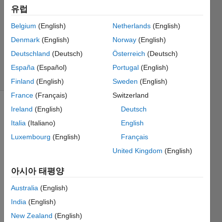
유럽
23
1 답변
Belgium
(English)
Netherlands
(English)
업데이트
Denmark
(English)
Norway
(English)
시간: 2024
Deutschland
(Deutsch)
Österreich
(Deutsch)
3월 5
조회 수:
España
(Español)
Portugal
(English)
36 (30일)
Finland
(English)
Sweden
(English)
France
(Français)
Switzerland
Ireland
(English)
Deutsch
Italia
(Italiano)
English
Luxembourg
(English)
Français
United Kingdom
(English)
Hi all!
아시아 태평양
Say, I 
have 
Australia
(English)
an in 
India
(English)
situ 
New Zealand
(English)
buoy 