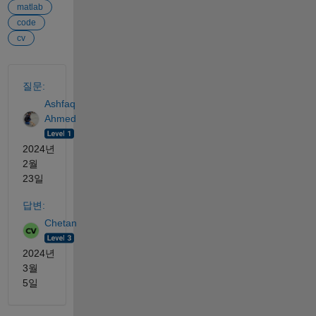
matlab
code
cv
참고 항목
질문:
Ashfaq
Ahmed
2024년
2월
23일
답변:
Chetan
2024년
3월
5일