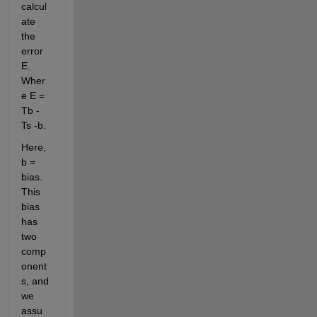
calcul
ate 
the 
error 
E. 
Wher
e E = 
Tb - 
Ts -b. 
Here, 
b = 
bias. 
This 
bias 
has 
two 
comp
onent
s, and 
we 
assu