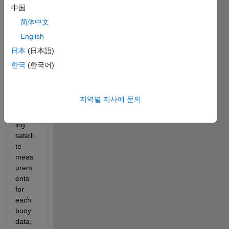
data 
中国
set in 
简体中文
a 
English
variab
le 
日本
(日本語)
called 
한국
(한국어)
Tb. 
Now, I 
have 
지역별 지사에 문의
corre
spond
ing 
satelli
te 
meas
urem
ents 
for 
each 
buoy 
data, 