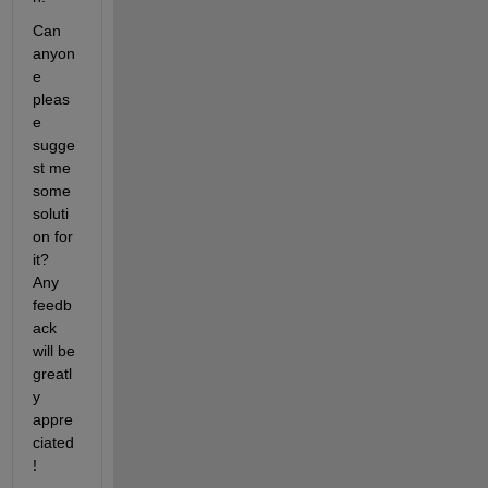
Can 
anyon
e 
pleas
e 
sugge
st me 
some 
soluti
on for 
it? 
Any 
feedb
ack 
will be 
greatl
y 
appre
ciated
! 