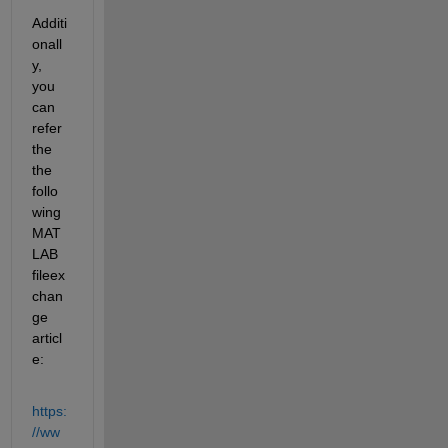
Additi
onall
y, 
you 
can 
refer 
the 
the 
follo
wing 
MAT
LAB 
fileex
chan
ge 
articl
e:
https:
//ww