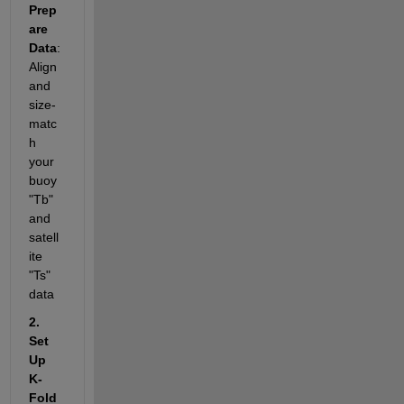
Prep
are 
Data
: 
Align 
and 
size-
matc
h 
your 
buoy 
"Tb" 
and 
satell
ite 
"Ts" 
data
2. 
Set 
Up 
K-
Fold