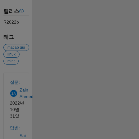
릴리스
R2022b
태그
matlab gui
linux
mint
참고 항목
질문:
Zain
Ahmed
2022년
10월
31일
답변:
Sai