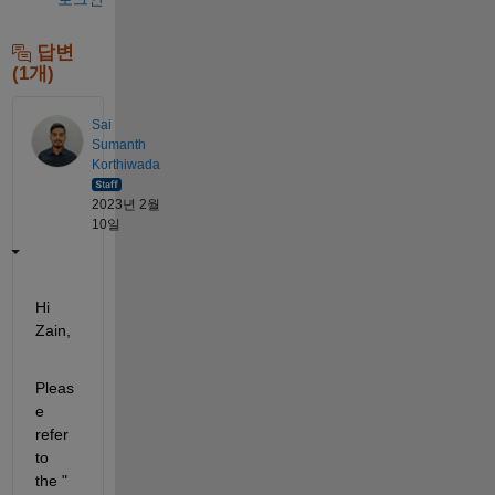
답변
(1개)
Sai
Sumanth
Korthiwada
2023년 2월
10일
Hi 
Zain,
Pleas
e 
refer 
to 
the "