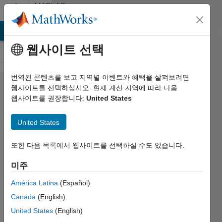
콘텐츠로 바로 가기
MATLAB
Answers
MATLAB Answers
File Exchange
Cody
AI Chat Playground
웹사이트 선택
번역된 콘텐츠를 보고 지역별 이벤트와 혜택을 살펴보려면
Why
웹사이트를 선택하십시오. 현재 계신 지역에 따라 다음
웹사이트를 권장합니다:
United States
does my
MATLAB
United States
suffer
GUI
또한 다음 목록에서 웹사이트를 선택하실 수도 있습니다.
glitches
미주
in Linux
América Latina
(Español)
Mint?
Canada
(English)
United States
(English)
Zain