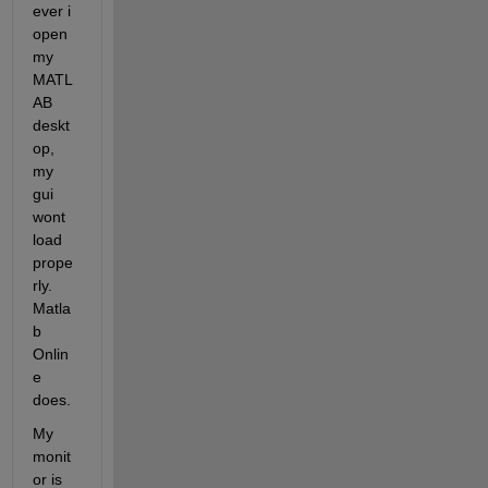
ever i 
open 
my 
MATL
AB 
deskt
op, 
my 
gui 
wont 
load 
prope
rly. 
Matla
b 
Onlin
e 
does.
My 
monit
or is 