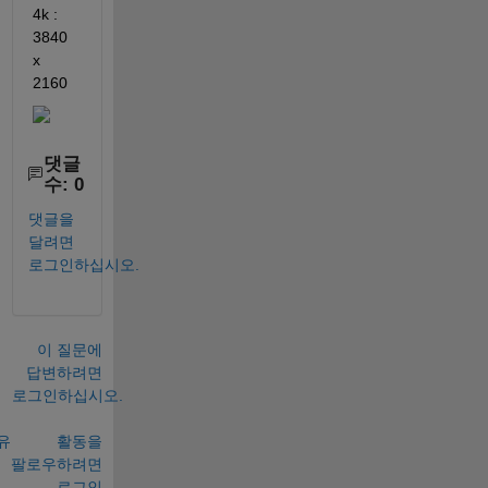
4k : 
3840 
x 
2160
댓글
수: 0
댓글을
달려면
로그인하십시오.
이 질문에
답변하려면
로그인하십시오.
유
활동을
팔로우하려면
로그인