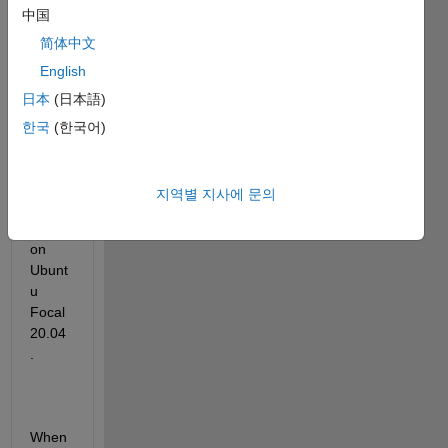
中国
b 
R202
简体中文
2b on 
English
my 
日本
(日本語)
linux 
mint 
한국
(한국어)
20.3 
una, 
which 
지역별 지사에 문의
is 
based 
on 
Ubunt
u 
Focal 
20.04
.
When