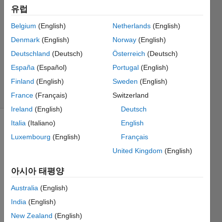
Ahmed
유럽
2022 10월
Belgium
(English)
Netherlands
(English)
31
1 답변
Denmark
(English)
Norway
(English)
업데이트
Deutschland
(Deutsch)
Österreich
(Deutsch)
시간: 2023
España
(Español)
Portugal
(English)
2월 10
Finland
(English)
Sweden
(English)
조회 수: 5
(30일)
France
(Français)
Switzerland
Ireland
(English)
Deutsch
Italia
(Italiano)
English
Luxembourg
(English)
Français
United Kingdom
(English)
아시아 태평양
Hi, i 
Australia
(English)
have 
install
India
(English)
ed 
New Zealand
(English)
matla