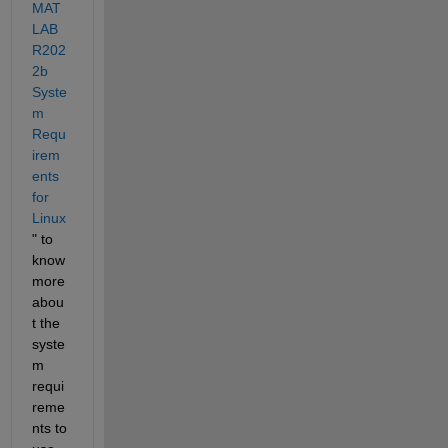
MAT
LAB 
R202
2b 
Syste
m 
Requ
irem
ents 
for 
Linux
" to 
know 
more 
abou
t the 
syste
m 
requi
reme
nts to 