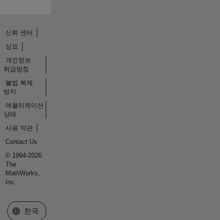
신뢰 센터
상표
개인정보
취급방침
불법 복제
방지
애플리케이션
상태
사용 약관
Contact Us
© 1994-2026
The
MathWorks,
Inc.
웹사이트 선택
한국