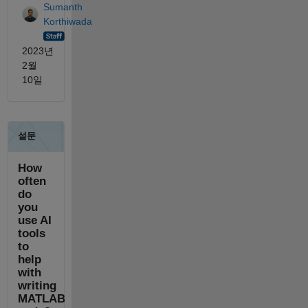
Sumanth
Korthiwada
2023년
2월
10일