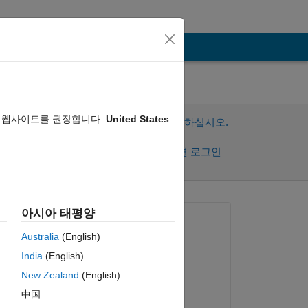
。
음 웹사이트를 권장합니다:
United States
이 질문에 답변하려면 로그인하십시오.
공유
활동을 팔로우하려면 로그인
아시아 태평양
질문:
Australia
(English)
創 尾崎
India
(English)
2021년 11월 14일
New Zealand
(English)
댓글:
中国
Atsushi Ueno