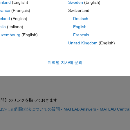
inland
(English)
Sweden
(English)
rance
(Français)
Switzerland
reland
(English)
Deutsch
ているウェーブレット変換の画像は以下の通りで、
talia
(Italiano)
English
で保存されてしまっています。
uxembourg
(English)
Français
るので、同じような保存形式にしたいと思っています。
United Kingdom
(English)
私のウェーブレット変換の画像では下部に湾曲した点線が現れています
点線などがないので、
存したいと思っております。
지역별 지사에 문의
質問】のリンクを貼っておきます
方法についての質問 - MATLAB Answers - MATLAB Central