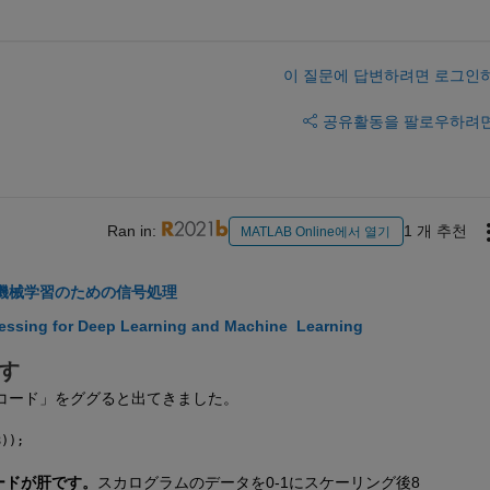
이 질문에 답변하려면 로그인
공유
활동을 팔로우하려
Ran in:
1 개 추천
MATLAB Online에서 열기
機械学習のための信号処理
essing for Deep Learning and Machine  Learning
す
コード」をググると出てきました。
8));
のコードが肝です。
スカログラムのデータを0-1にスケーリング後8 