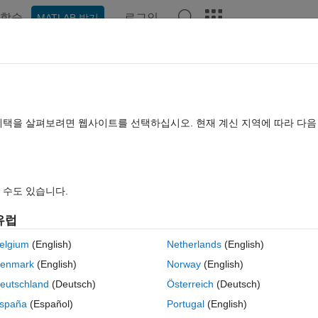
학습
로그인
MATLAB 받기
hat Playground
토론
콘테스트
블로그
게시물
더 보기
TLAB FAQ
더 보기
た画像をアレッ​クスネットで用いたい​
혜택을 살펴보려면 웹사이트를 선택하십시오. 현재 계신 지역에 따라 다
 2021 11월 16
조회 수: 2 (30일)
 수도 있습니다.
유럽
elgium
(English)
Netherlands
(English)
0 개 추천
enmark
(English)
Norway
(English)
eutschland
(Deutsch)
Österreich
(Deutsch)
spaña
(Español)
Portugal
(English)
ng-for-deep-learning-and-machine-learning-1606841609505.html