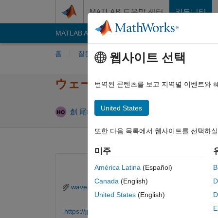
콘텐츠로 바로 가기
MATLAB 도움말 센터
커뮤니티
MATLAB Answers
File Exchange
Cody
AI C
홈
질문하기
답변하기
찾아보기
MA
웹사이트 선택
ウェーブレット変換で​入手し
번역된 콘텐츠를 보고 지역별 이벤트와 
United States
업데이트 시간:
創 尾崎
2021 11월 14
1 답변
또한 다음 목록에서 웹사이트를 선택하실
미주
América Latina
(Español)
B
Canada
(English)
D
wavelet.jpg
United States
(English)
D
E
https://jp.mathworks.com/videos/signal-processi