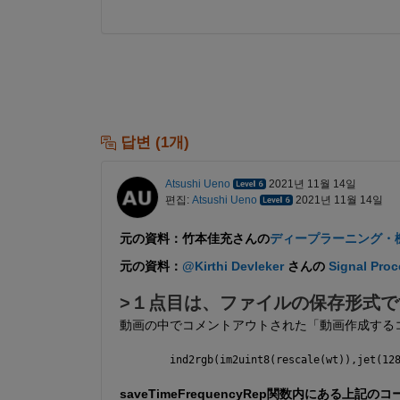
답변 (1개)
Atsushi Ueno
2021년 11월 14일
편집:
Atsushi Ueno
2021년 11월 14일
元の資料：竹本佳充さんの
ディープラーニング・
元の資料：
@Kirthi Devleker
 さんの 
Signal Proc
>１点目は、ファイルの保存形式で
動画の中でコメントアウトされた「動画作成する
ind2rgb(im2uint8(rescale(wt)),jet(12
saveTimeFrequencyRep関数内にある上記