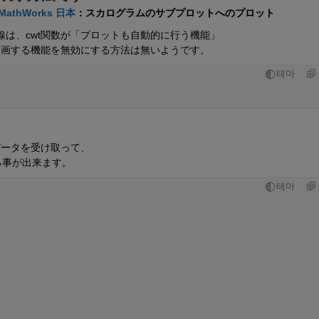
MathWorks 日本
：スカログラムのサブプロットへのプロット
は、cwt関数が「プロットも自動的に行う機能」
描画する機能を無効にする方法は無いようです。
테마
データを受け取って、
る事が出来ます。
테마