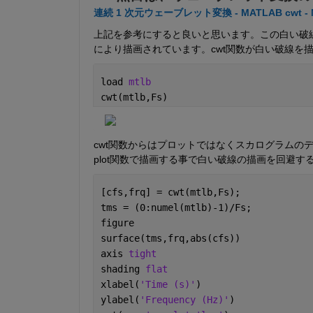
連続 1 次元ウェーブレット変換 - MATLAB cwt - 
上記を参考にすると良いと思います。この白い破線
により描画されています。cwt関数が白い破線を
load 
mtlb
cwt(mtlb,Fs)
cwt関数からはプロットではなくスカログラムの
plot関数で描画する事で白い破線の描画を回避す
[cfs,frq] = cwt(mtlb,Fs);
tms = (0:numel(mtlb)-1)/Fs;
figure
surface(tms,frq,abs(cfs))
axis 
tight
shading 
flat
xlabel(
'Time (s)'
)
ylabel(
'Frequency (Hz)'
)