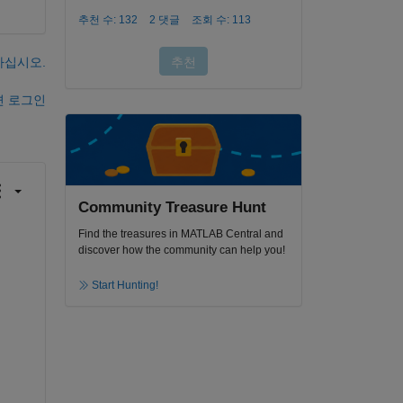
하십시오.
면 로그인
Community Treasure Hunt
Find the treasures in MATLAB Central and
discover how the community can help you!
Start Hunting!