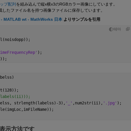
マップ配列
を組み込んで縦x横x3のRGBカラー画像にしています。
成したファイル名を持つ画像ファイルに保存しています。
ank - MATLAB wt - MathWorks 日本
 よりサンプルを引用
테마
l(noisdopp));
imeFrequencyRep'
);
)); 
belss)
t(128));
labels(ii)));
elss, strlength(labelss)-3),
'_'
,num2str(ii),
'.jpg'
);
le(imgLoc,imFileName));
表示方法です