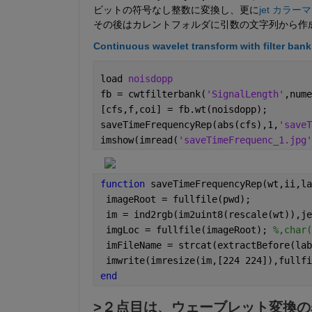
ビットの符号なし整数に変換し、更に
jet カラー
その後はカレントフォルダに引数の文字列から作
Continuous wavelet transform with filter b
load 
noisdopp
fb = cwtfilterbank(
'SignalLength'
,nume
[cfs,f,coi] = fb.wt(noisdopp);
saveTimeFrequencyRep(abs(cfs),1,
'saveT
imshow(imread(
'saveTimeFrequenc_1.jpg'
function 
saveTimeFrequencyRep(wt,ii,la
 imageRoot = fullfile(pwd);
 im = ind2rgb(im2uint8(rescale(wt)),je
 imgLoc = fullfile(imageRoot); 
%,char(
 imFileName = strcat(extractBefore(lab
 imwrite(imresize(im,[224 224]),fullfi
end
>２点目は、ウェーブレット変換の