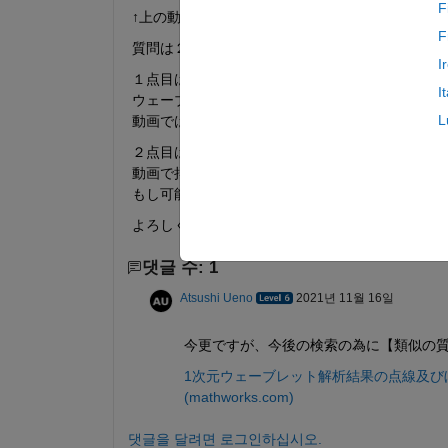
F
↑上の動画と同じ作業をしたいと思っています。
F
質問は２点あります。
I
１点目は、ファイルの保存形式です、自分が持っ
I
ウェーブレット変換した画像以外の余分な部分ま
L
動画ではウェーブレットの部分だけ保存されてい
２点目は、ウェーブレット変換の表示方法です。
動画で拝見したウェーブレット変換後の画像には
もし可能であれば点線を消した見やすい画像で保
よろしくお願いいたします。
댓글 수: 1
Atsushi Ueno
2021년 11월 16일
今更ですが、今後の検索の為に【類似の
1次元ウェーブレット解析結果の点線及びぼかしの削除
(mathworks.com)
댓글을 달려면 로그인하십시오.