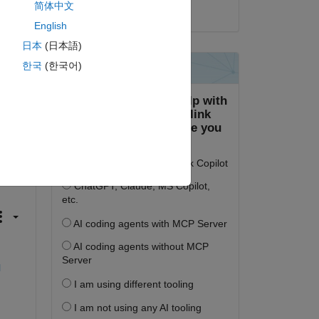
简体中文
2021년 11월 16일
English
日本
(日本語)
한국
(한국어)
が、
 