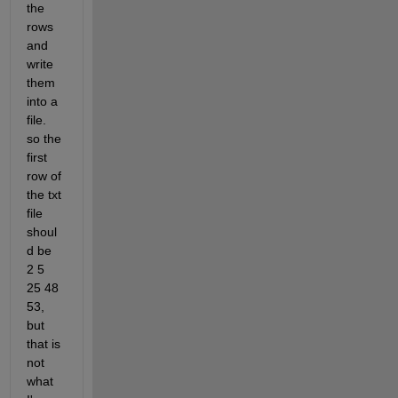
the 
rows 
and 
write 
them 
into a 
file. 
so the 
first 
row of 
the txt 
file 
shoul
d be 
2 5 
25 48 
53, 
but 
that is 
not 
what 