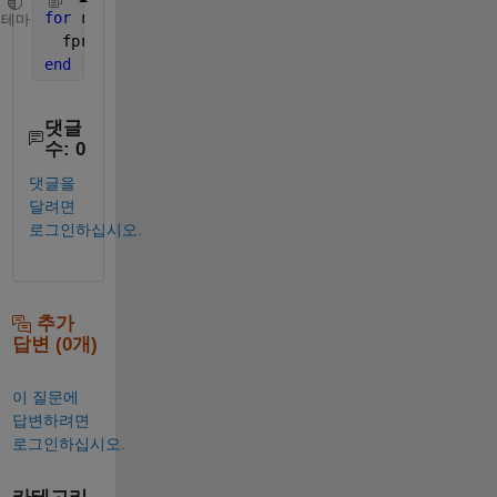
for 
row = 1 : size(nums, 1)
테마
  fprintf(fileID,
'%d\t %d\t %d\t %d\t %d\t %d\n'
,nu
end
댓글
수: 0
댓글을
달려면
로그인하십시오.
추가
답변 (0개)
이 질문에
답변하려면
로그인하십시오.