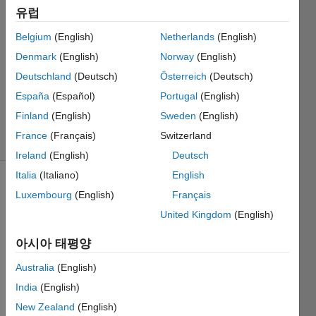
유럽
9
1 답변
Belgium
(English)
Netherlands
(English)
답변
Denmark
(English)
Norway
(English)
채택됨
Deutschland
(Deutsch)
Österreich
(Deutsch)
업데이트
시간: 2014
España
(Español)
Portugal
(English)
8월 9
Finland
(English)
Sweden
(English)
조회 수:
France
(Français)
Switzerland
12 (30일)
Ireland
(English)
Deutsch
Italia
(Italiano)
English
Luxembourg
(English)
Français
United Kingdom
(English)
아시아 태평양
Hello 
Australia
(English)
all!
India
(English)
Well 
New Zealand
(English)
I'm 