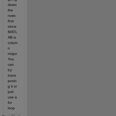
down 
the 
rows 
first 
since 
MATL
AB is 
colum
n 
major. 
You 
can 
try 
trans
posin
g it or 
just 
use a 
for 
loop