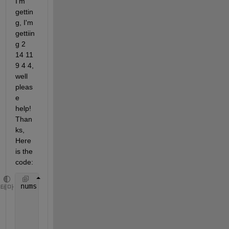
I'm 
gettin
g, I'm 
gettiin
g 2 
14 11 
9 4 4, 
well 
pleas
e 
help! 
Than
ks, 
Here 
is the 
code:
nums = [2    5    25   48   53;
테마
          14   16   18   19    9;
          11   31    4   44   52;
          9    12   47   48   56;