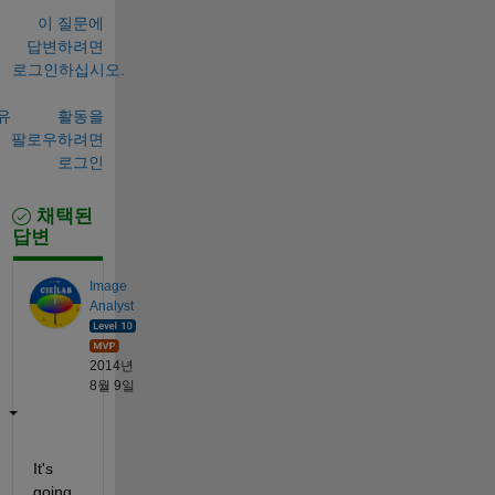
이 질문에
답변하려면
로그인하십시오.
유
활동을
팔로우하려면
로그인
채택된
답변
Image
Analyst
2014년
8월 9일
It's 
going 