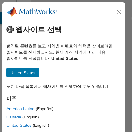
콘텐츠로 바로 가기
MATLAB
Answers
MATLAB Answers
File Exchange
Cody
AI Chat Playground
웹사이트 선택
번역된 콘텐츠를 보고 지역별 이벤트와 혜택을 살펴보려면
fprintf
웹사이트를 선택하십시오. 현재 계신 지역에 따라 다음
웹사이트를 권장합니다:
United States
reading
rows
United States
not
working
또한 다음 목록에서 웹사이트를 선택하실 수도 있습니다.
right...
미주
América Latina
(Español)
Chris
Canada
(English)
E.
United States
(English)
2014 8월