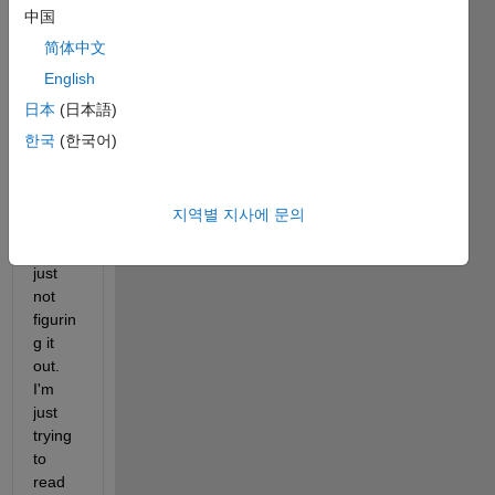
中国
just 
not 
简体中文
gettin
English
g 
日本
(日本語)
somet
hing, 
한국
(한국어)
I'm 
sure 
its 
지역별 지사에 문의
easy, 
but 
just 
not 
figurin
g it 
out. 
I'm 
just 
trying 
to 
read 