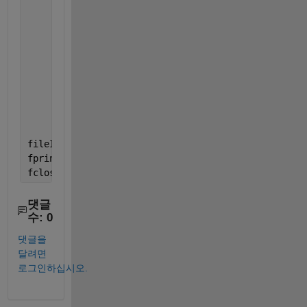
          4    14   29    4   56;
          4    16   36   40    3;
          1    22   39    2   46;
          1    12   21    9   45;
          14    6   17   33    7;
          2    17   20   26    4;
          10   20   45    1    3;
          6     7    6   27    9;
          1     0   22   23    8;
          7     8   38   39    8];
fileID = fopen(
'Example.txt'
,
'w'
);
fprintf(fileID,
'%1i\t %1i\t %1i\t %1i\t %1i\t %1i\n
fclose(fileID);
댓글
수: 0
댓글을
달려면
로그인하십시오.