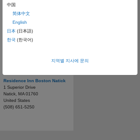
中国
The Marriott Courtyard Natick-
简体中文
Boston
342 Speen Street
English
Natick, MA 01760
日本
(日本語)
United States
한국
(한국어)
(508) 653-6100
(Please feel free to ask for the
지역별 지사에 문의
MathWorks discounted rate at
this location)
Residence Inn Boston Natick
1 Superior Drive
Natick, MA 01760
United States
(508) 651-5250