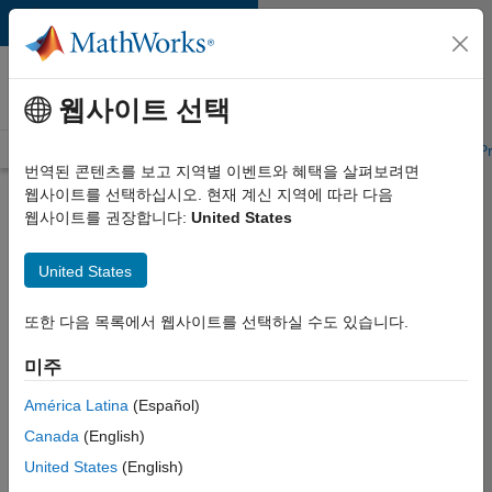
콘텐츠로 바로 가기
MATLAB and
Simulink Training
웹사이트 선택
Training Overview
Find a Course
My Courses
Get Certified
Pr
번역된 콘텐츠를 보고 지역별 이벤트와 혜택을 살펴보려면
웹사이트를 선택하십시오. 현재 계신 지역에 따라 다음
Natick, MA
웹사이트를 권장합니다:
United States
Address
United States
MathWorks Training Facility
또한 다음 목록에서 웹사이트를 선택하실 수도 있습니다.
1 Apple Hill Drive
Natick, MA 01760
미주
United States
(508) 647-7000
América Latina
(Español)
Canada
(English)
United States
(English)
Directions