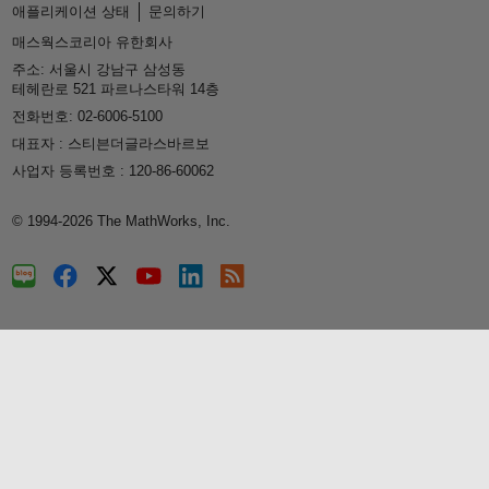
애플리케이션 상태
문의하기
매스웍스코리아 유한회사
주소: 서울시 강남구 삼성동
테헤란로 521 파르나스타워 14층
전화번호: 02-6006-5100
대표자 : 스티븐더글라스바르보
사업자 등록번호 : 120-86-60062
© 1994-2026 The MathWorks, Inc.