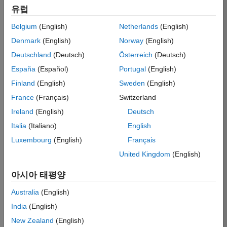
유럽
Belgium
(English)
Netherlands
(English)
Denmark
(English)
Norway
(English)
Deutschland
(Deutsch)
Österreich
(Deutsch)
España
(Español)
Portugal
(English)
Finland
(English)
Sweden
(English)
France
(Français)
Switzerland
Ireland
(English)
Deutsch
Italia
(Italiano)
English
Luxembourg
(English)
Français
United Kingdom
(English)
아시아 태평양
View Larger Map
Australia
(English)
India
(English)
Accommodations
New Zealand
(English)