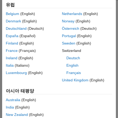
Add-Ons
>
Explore Add-Ons
.
유럽
Belgium
(English)
Netherlands
(English)
Denmark
(English)
Norway
(English)
Deutschland
(Deutsch)
Österreich
(Deutsch)
España
(Español)
Portugal
(English)
Finland
(English)
Sweden
(English)
France
(Français)
Switzerland
Ireland
(English)
Deutsch
Italia
(Italiano)
English
Luxembourg
(English)
Français
In the Add-On Explorer, search for the
Extended Tire
United Kingdom
(English)
Features for Vehicle Dynamics Blockset
.
아시아 태평양
Install the support package.
Australia
(English)
For details about installing add-ons, see
Get and Manage Add-
India
(English)
Ons
. For other information, see
Add-Ons
.
New Zealand
(English)