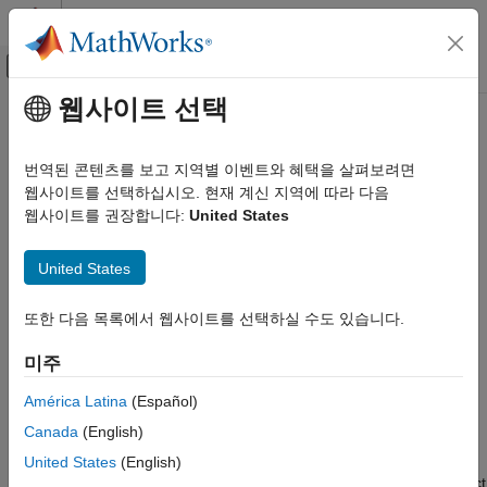
콘텐츠로 바로 가기
MATLAB 도움말 센터
오프캔버스 탐색 메뉴 토글
주요 콘텐츠
웹사이트 선택
문서 홈
Install Support Package
Automotive
번역된 콘텐츠를 보고 지역별 이벤트와 혜택을 살펴보려면
웹사이트를 선택하십시오. 현재 계신 지역에 따라 다음
Vehicle Dynamics Blockset
Step 1 of 8 in
Get Started with the Extended Tire Features for
웹사이트를 권장합니다:
United States
Wheels and Tires
Vehicle Dynamics Blockset
Install Support Package
United States
1
ON THIS PAGE
2
또한 다음 목록에서 웹사이트를 선택하실 수도 있습니다.
Limitations
3
미주
América Latina
(Español)
Follow these steps to install the
Extended Tire Features for
Canada
(English)
Vehicle Dynamics Blockset™
support package.
United States
(English)
®
In the
Environment
section of the MATLAB
toolstrip, select