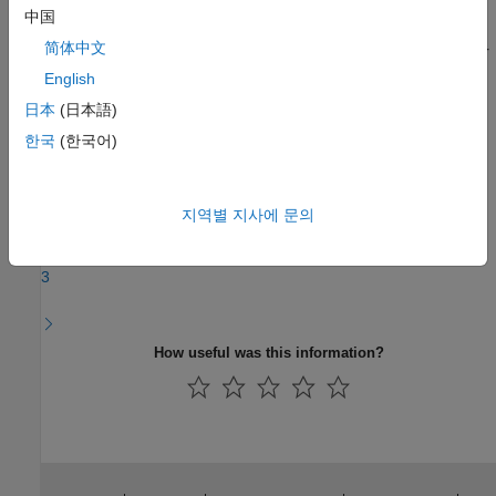
Limitations
中国
简体中文
®
Simulink
Online™
does not support
Extended Tire Features for
Vehicle Dynamics Blockset
.
English
日本
(日本語)
한국
(한국어)
Step 1 of 8 in
Get Started with the Extended Tire Features for
Vehicle Dynamics Blockset
지역별 지사에 문의
1
2
3
How useful was this information?