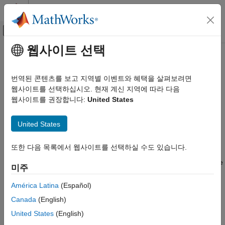
콘텐츠로 바로 가기
MATLAB 도움말 센터
오프캔버스 탐색 메뉴 토글
주요 콘텐츠
웹사이트 선택
문서 홈
I/O Device Builder
Code Generation
번역된 콘텐츠를 보고 지역별 이벤트와 혜택을 살펴보려면
Control Systems
Create Simulink block for custom or third-party C/C++ files
웹사이트를 선택하십시오. 현재 계신 지역에 따라 다음
I/O Device Builder app in
STM32™ Microcontroller Blockset
웹사이트를 권장합니다:
United States
STM32 Microcontroller Blockset
allows you to quickly create a System object™ for custom or
Peripherals
third-party source files (C/C++). You can use the System object
United States
®
카테고리
to create a Simulink
block using MATLAB System block.
System Core
또한 다음 목록에서 웹사이트를 선택하실 수도 있습니다.
To use the I/O Device Builder, go to the
Hardware
tab on the
Analog Peripherals
Simulink toolstrip. In the
Prepare
section, under
Design
, choose
미주
Timer Peripherals
. A series of screens then leads you through
IO Device Builder
Connectivity Peripherals
the process of creating a System Object and then creating a
América Latina
(Español)
Multimedia Peripherals
Simulink block.
Canada
(English)
Computing Peripherals
United States
(English)
Topics
Custom Data Communication