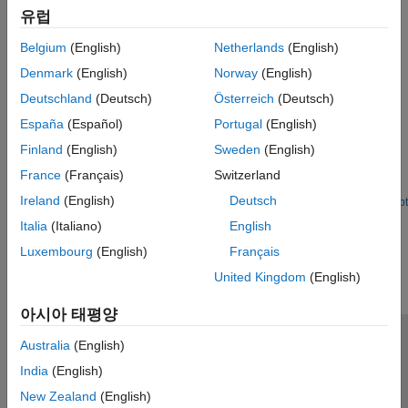
Sensors
유럽
Get Started with IO Device Builder
I/O Device Builder
Understand system requirements and work with IO Device
Belgium
(English)
Netherlands
(English)
Builder.
Denmark
(English)
Norway
(English)
Featured Examples
Deutschland
(Deutsch)
Österreich
(Deutsch)
España
(Español)
Portugal
(English)
Create Real-Time Clock Block to Display Time Using IO
Device Builder App
Finland
(English)
Sweden
(English)
Use the IO Device Builder app to create a real-time clock (RTC)
France
(Français)
Switzerland
block that displays time*.*
Ireland
(English)
Deutsch
Open Live Script
How useful was this information?
Italia
(Italiano)
English
Luxembourg
(English)
Français
United Kingdom
(English)
아시아 태평양
Australia
(English)
신뢰 센터
등록 상표
개인정보 취급방침
불법 복제 방지
India
(English)
애플리케이션 상태
문의하기
New Zealand
(English)
© 1994-2026 The MathWorks, Inc.