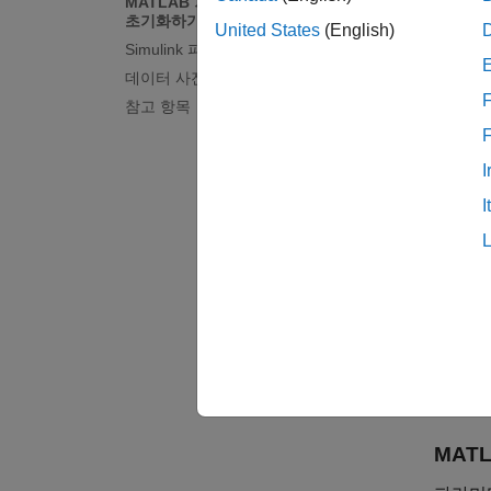
MATLAB 기본 작업 공간의 파라미터
파라미
초기화하기
United States
(English)
Simulink 파라미터를 차트와 공유하기
상태, M
데이터 사전을 차트에 추가하기
데이터
F
참고 항목
크
I
유
I
초
최
고
자세한
MAT