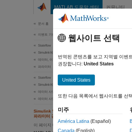
콘텐츠로 바로 가기
MATLAB 도움말 센터
커뮤니티
문서
문서 홈
이벤트 기반 모델링
웹사이트 선택
이 번역
Stateflow
Si
Simulink에서의 시뮬레이션
번역된 콘텐츠를 보고 지역별 이벤
데이터, 이벤트 및 메시지
권장합니다:
United States
파라미터
파라미
Stateflow
United States
M
Simulink에서의 시뮬레이션
데이터 사양
또한 다음 목록에서 웹사이트를 선택
사
데이터 사양 기본 사항
미주
Simulink 및 MATLAB 작업 공간과
사
파라미터 공유하기
América Latina
(Español)
이 페이지 내용
파라미터
Canada
(English)