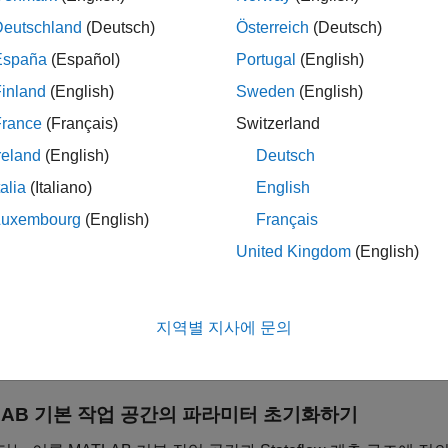
터를 차트와 공유하십시오.
Deutschland
(Deutsch)
Österreich
(Deutsch)
®
ATLAB 함수, 진리표 등 차트의 여러 Stateflow
객체에 있는 파라
España
(Español)
Portugal
(English)
 속성을 정의하는 표현식에 파라미터를 포함할 수 있습니다.
inland
(English)
Sweden
(English)
France
(Français)
Switzerland
기
reland
(English)
Deutsch
형
talia
(Italiano)
English
Luxembourg
(English)
Français
기값
United Kingdom
(English)
솟값 및 최댓값
정소수점 데이터 속성
지역별 지사에 문의
 내용은
MATLAB 표현식을 사용하여 데이터 속성 지정하기
항목
LAB
기본 작업 공간의 파라미터 초기화하기