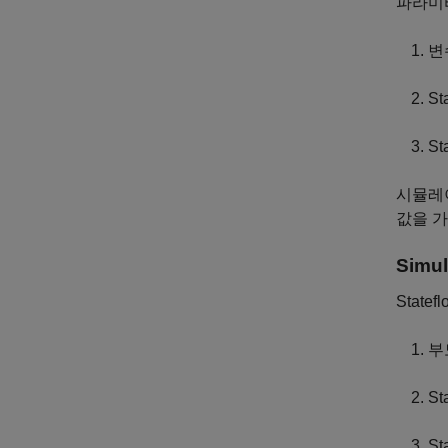
파라미터
변
S
S
시뮬레이
값을 
Simul
Stat
부
S
S