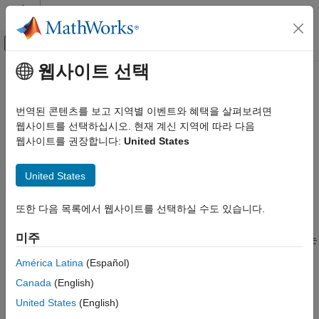
콘텐츠로 바로 가기
MATLAB 도움말 센터
오프캔버스 탐색 메뉴 토글
주요 콘텐츠
웹사이트 선택
문서 홈
sfroot
이벤트 기반 모델링
번역된 콘텐츠를 보고 지역별 이벤트와 혜택을 살펴보려면
Stateflow
계층 구조의 루트
웹사이트를 선택하십시오. 현재 계신 지역에 따라 다음
Stateflow
웹사이트를 권장합니다:
United States
차트 프로그래밍
페이지 내 모두 축소
Stateflow 프로그래밍 인터페이스
구문
United States
sfroot
root = sfroot
또한 다음 목록에서 웹사이트를 선택하실 수도 있습니다.
이 페이지 내용
설명
구문
미주
®
는 객체의 Stateflow
계층 구조 최상위 수준에 있는
= sfroot
root
설명
개체를 반환합니다. 차트에 있는 다른 모든 API
Simulink.Root
예제
América Latina
(Español)
개체에 액세스하려면
개체를 사용합니다. 자세한 내용은
Root
버전 내역
Canada
(English)
Access Objects in Your Stateflow Chart
항목을 참조하십시오.
참고 항목
United States
(English)
예제