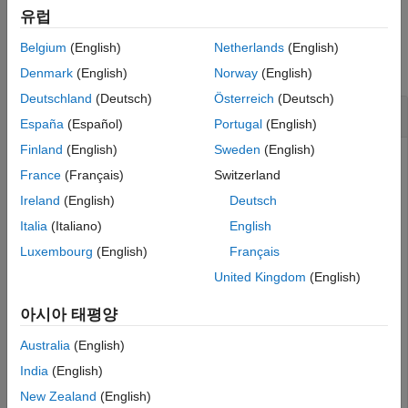
유럽
예제
Belgium
(English)
Netherlands
(English)
모두 축소
Denmark
(English)
Norway
(English)
Deutschland
(Deutsch)
Österreich
(Deutsch)
차트의 상태 확대하기
España
(Español)
Portugal
(English)
Finland
(English)
Sweden
(English)
®
이라는 Simulink
모델을 엽니다. 모델에 이름이
인
myModel
A
France
(Français)
Switzerland
상태의 Stateflow 차트가 포함되어 있다고 가정하겠습니다.
Ireland
(English)
Deutsch
Italia
(Italiano)
English
open_system(
"myModel"
)
Luxembourg
(English)
Français
라는 이름의 상태를 찾습니다.
A
United Kingdom
(English)
아시아 태평양
st = find(sfroot,
"-isa"
,
"Stateflow.State"
,Name=
"A"
);
Australia
(English)
Stateflow 편집기에서 상태를 확대합니다.
India
(English)
New Zealand
(English)