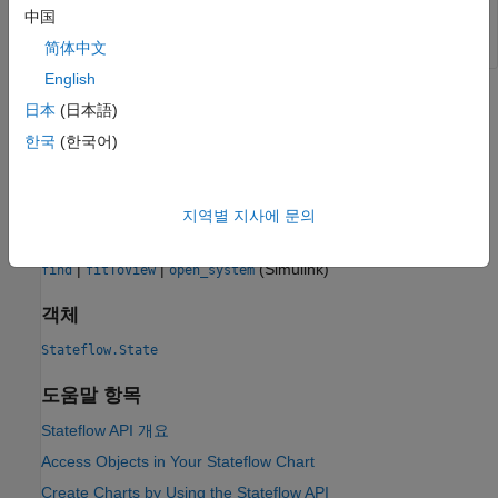
fitToView(st);
中国
简体中文
English
버전 내역
日本
(日本語)
한국
(한국어)
R2006a 이전에 개발됨
참고 항목
지역별 지사에 문의
함수
|
|
(Simulink)
find
fitToView
open_system
객체
Stateflow.State
도움말 항목
Stateflow API 개요
Access Objects in Your Stateflow Chart
Create Charts by Using the Stateflow API