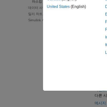
버스 
마스킹
United States
(English)
데이터 사양
카테
밀리 차트, 무어 차트 및 연속시간 차트
Simulink 서브시스템을 상태로 사용
F
입력 및
Simu
파라미
I
MATL
I
활성 
자체, 
데이터
여러 차
버스 
대규모
이벤트
다른 
메시지