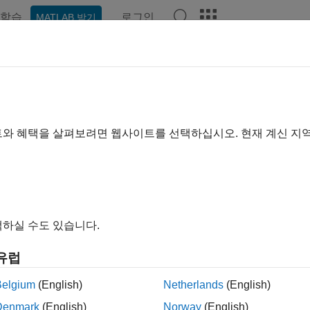
학습
로그인
MATLAB 받기
예제
함수
블록
비디오
Answers
터, 이벤트 및 메시지
 출력 신호, 이벤트 트리거, 메시지 구성
트와 혜택을 살펴보려면 웹사이트를 선택하십시오. 현재 계신 지
®
®
ow
는 입력 및 출력 포트를 통해 Simulink
모델과 데이터를 공유합니
 수 있습니다. Stateflow에서 이벤트를 출력하여 Simulink 서
AB 함수를 호출하는 시간 기반 조건부 로직을 모델링할 수 있습니
 보는 항목
하실 수도 있습니다.
eflow 메시지, 이벤트, 데이터 간의 차이점 보기
유럽
 State Activity Through Active State Data
Belgium
(English)
Netherlands
(English)
서 데이터 저장소 메모리에 액세스하기
Denmark
(English)
Norway
(English)