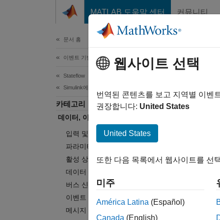
콘텐츠로 바로 가기
MATLAB 도움말 센터
커뮤니티
문서
문서 홈
이벤트 기반 모델링
데이
웹사이트 선택
Stateflow
Simulink에서의 시뮬레이션
입력 및
번역된 콘텐츠를 보고 지역별 이벤
카테고리
Statefl
권장합니다:
United States
데이터, 이벤트 및 메시지
트리거할
MATL
United States
입력 및 출력 데이터
파라미터
자주
활성 상태 데이터
또한 다음 목록에서 웹사이트를 선택
데이터 저장소 메모리
Stat
미주
버스 신호
Monitor
이벤트
América Latina
(Español)
차트에
메시지
Canada
(English)