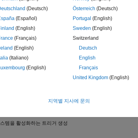
신호에 액세스하기
Deutschland
(Deutsch)
Österreich
(Deutsch)
고리
España
(Español)
Portugal
(English)
inland
(English)
Sweden
(English)
 출력 데이터
link 모델에 대한 입력값 및 출력값 생성
France
(Français)
Switzerland
터
reland
(English)
Deutsch
®
AB
작업 공간과 파라미터를 공유하여 하드 코딩된 값 방지
talia
(Italiano)
English
상태 데이터
Luxembourg
(English)
Français
자식 또는 리프 활성 상태 데이터를 출력하여 차트 활동 모니터링
United Kingdom
(English)
 저장소 메모리
트 또는 모델에서 전역 데이터 공유
신호
지역별 지사에 문의
 데이터 구조체 관리
시스템을 활성화하는 트리거 생성