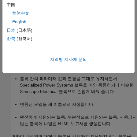
中国
Control Design™
,
Simulink Real-Time™
,
Simulink Fault
Analyzer™
를 포함하여 다른 툴과 통합합니다.
简体中文
English
모델을 업그레이드하려면
함수를
spsConversionAssistant
日本
(日本語)
사용하거나 모델을 수동으로 업데이트하면 됩니다.
한국
(한국어)
함수 사용하기
spsConversionAssistant
함수를 사용하여 Specialized Power
spsConversionAssistant
Systems 블록을
Simscape Electrical
블록으로 바꿀 수 있습니다.
지역별 지사에 문의
이 함수는 다음과 같은 기능을 수행할 수 있습니다.
블록 간의 파라미터 값과 연결을 그대로 유지하면서
Specialized Power Systems 블록을 이와 동등하거나 비슷한
Simscape Electrical
블록으로 손쉽게 바꿔 줍니다.
변환된 모델을 새 이름으로 저장합니다.
완전하게 지원되는 블록, 부분적으로 지원되는 블록, 지원되지
않는 블록이 나열된 HTML 보고서를 생성합니다.
변환이 완료되면 대체된 블록을 검토하고 지원되지 않는 블록을