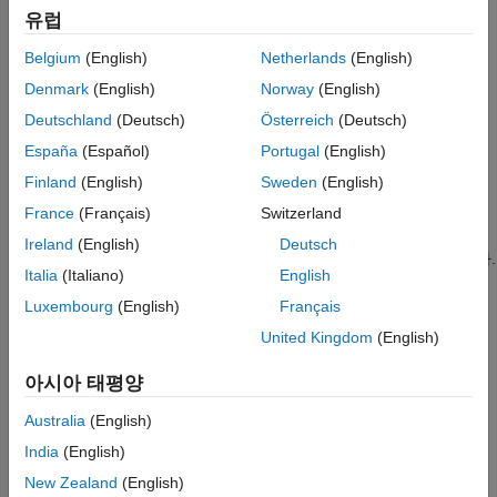
Simscape Electrical
을 사용하여 다음을 수행할 수 있습니다.
유럽
Simscape 기술을 사용하여 전력 시스템을 모델링하고,
Belgium
(English)
Netherlands
(English)
시뮬레이션하고, 분석합니다.
Denmark
(English)
Norway
(English)
모델을 다시 컴파일하지 않고 시뮬레이션 전에 또는
Deutschland
(Deutsch)
Österreich
(Deutsch)
시뮬레이션 사이에 변경 가능한 런타임 파라미터를
España
(Español)
Portugal
(English)
조정합니다.
Finland
(English)
Sweden
(English)
선형 시스템과 스위칭 선형 시스템 모두에 대해, 그리고
France
(Français)
Switzerland
데스크탑 시뮬레이션과 실시간 시뮬레이션 모두에 대해
Ireland
(English)
Deutsch
확장성 있는 성능을 제공하는 강화된 솔버 옵션을 선택합니다.
Italia
(Italiano)
English
수치적 강인성 증대를 위해 수식 생성을 최적화합니다.
Luxembourg
(English)
Français
United Kingdom
(English)
모델 생성 속도를 높이고 모델 레이아웃 개선을 위해 단선
표현을 사용하여 3상 시스템을 모델링합니다.
아시아 태평양
Australia
(English)
스위칭 선형 스위치와 비선형 반도체 스위치를 포함하여
다양한 수준의 모델 충실도에서 선택합니다.
India
(English)
New Zealand
(English)
®
비간섭적 결함 모델링과 체계적 결함 주입을 위해
Simulink