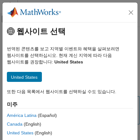
콘텐츠로 바로 가기
MATLAB 도움말 센터
오프캔버스 탐색 메뉴 토글
주요 콘텐츠
웹사이트 선택
문서 홈
Simscape Electrical 블록을
물리 모델링
사용하도록 Specialized Power
번역된 콘텐츠를 보고 지역별 이벤트와 혜택을 살펴보려면
Systems 모델 업그레이드하기
웹사이트를 선택하십시오. 현재 계신 지역에 따라 다음
Simscape Electrical
웹사이트를 권장합니다:
United States
Simscape Electrical 블록을 사용하도록
Specialized Power Systems 라이브러리의 블록을 사용하는
Specialized Power Systems 모델
United States
업그레이드하기
모델을
Simscape™ Electrical™
블록을 사용하는 모델로
업그레이드하려면 다음 지침을 따르십시오.
이 페이지 내용
또한 다음 목록에서 웹사이트를 선택하실 수도 있습니다.
spsConversionAssistant 함수 사용하기
모델을 수동으로 업데이트하기
참고
미주
Simscape Electrical에 대해 자세히 알아보기
Specialized Power Systems 라이브러리가 R2026a에서
América Latina
(Español)
참고 항목
제거되었습니다.
Canada
(English)
United States
(English)