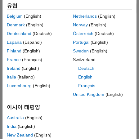
벅 컨버터의 MOSFET 결함
유럽
이 페이지 내용
Belgium
(English)
Netherlands
(English)
모델
Denmark
(English)
Norway
(English)
Faulted Switch 서브시스템
Deutschland
(Deutsch)
Österreich
(Deutsch)
Crowbar 서브시스템
España
(Español)
Portugal
(English)
Simscape 기록의 시뮬레이션 결과
참고 항목
Finland
(English)
Sweden
(English)
France
(Français)
Switzerland
Faulted Switch 서브시스템
Ireland
(English)
Deutsch
Italia
(Italiano)
English
Luxembourg
(English)
Français
United Kingdom
(English)
아시아 태평양
Australia
(English)
India
(English)
New Zealand
(English)