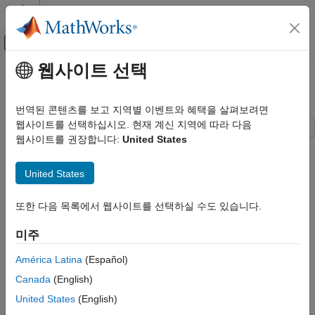
콘텐츠로 바로 가기
MATLAB 도움말 센터
오프캔버스 탐색 메뉴 토글
주요 콘텐츠
웹사이트 선택
문서 홈
벅 컨버터의 MOSFET 결함
물리 모델링
번역된 콘텐츠를 보고 지역별 이벤트와 혜택을 살펴보려면
웹사이트를 선택하십시오. 현재 계신 지역에 따라 다음
Simscape Electrical
웹사이트를 권장합니다:
United States
응용 분야
이 모델은 전력 컨버터의 MOSFET에서 발생할 수 있는 결함과
그에 따른 보호 회로의 동작을 보여줍니다. MOSFET에 결함이
모터 드라이브 및 전력전자
United States
발생하면, 부하 양단 간의 출력 전압이 클램핑되어 퓨즈가
컨버터(저전력)
끊어지도록 크로우바(crowbar) 회로가 활성화됩니다.
Simscape Electrical
또한 다음 목록에서 웹사이트를 선택하실 수도 있습니다.
모델
Electrical 블록 라이브러리
미주
스위치 및 차단기
América Latina
(Español)
Simscape Electrical
Canada
(English)
Electrical 블록 라이브러리
유틸리티
United States
(English)