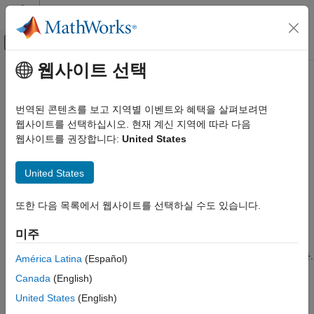
콘텐츠로 바로 가기
MATLAB 도움말 센터
오프캔버스 탐색 메뉴 토글
주요 콘텐츠
웹사이트 선택
문서 홈
응답 최적화
제어 시스템
번역된 콘텐츠를 보고 지역별 이벤트와 혜택을 살펴보려면
설계 요구 사항을 충족하도록 모델 응답 최적화, 모델 강인성
웹사이트를 선택하십시오. 현재 계신 지역에 따라 다음
Simulink Design Optimization
테스트
웹사이트를 권장합니다:
United States
카테고리
응답 최적화기
또는 명령줄에서 설계 요구 사항을 지정하고
®
Simulink Design Optimization 시작하기
Simulink
모델 파라미터를 최적화합니다. 모델 검증 블록을
United States
사용하거나 사용자 지정 제약 조건 및 비용 함수를 사용하여 시간
파라미터 추정
영역 설계 요구 사항과 주파수 영역 설계 요구 사항을 동시에
응답 최적화
또한 다음 목록에서 웹사이트를 선택하실 수도 있습니다.
최적화할 수 있습니다. 또한 설계의 강인성을 테스트하기 위해
설계 요구 사항 지정하기
파라미터 불확실성을 포함할 수도 있습니다. 소프트웨어는 설계
미주
모델 응답 최적화하기
요구 사항을 제약 조건이 있는 최소화 문제로 정식화하여 모델
민감도 분석
파라미터를 최적화한 다음 최적화 기법을 사용하여 문제를 풉니다.
América Latina
(Español)
최적화 기반 제어 설계
Canada
(English)
®
앱에서 MATLAB
코드를 생성하고 병렬 연산 및 Simulink 빠른
룩업 테이블 조정
United States
(English)
재시작을 사용하여 파라미터 최적화를 가속화할 수 있습니다.