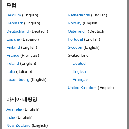
유럽
응답 최적화 기본 사항
Belgium
(English)
Netherlands
(English)
계단 응답 요구 사항을 충족하기 위한 설계 최적화(GUI)
Denmark
(English)
Norway
(English)
계단 응답 요구 사항을 충족하기 위한 설계 최적화(코드)
Deutschland
(Deutsch)
Österreich
(Deutsch)
How the Optimization Algorithm Formulates Minimization
España
(Español)
Portugal
(English)
Problems
Finland
(English)
Sweden
(English)
카테고리
France
(Français)
Switzerland
설계 요구 사항 지정하기
Ireland
(English)
Deutsch
진폭의 상한과 하한, 계단 응답 특성, 기준 신호, 사용자 지정 요구
Italia
(Italiano)
English
사항과 같은 설계 요구 사항을 추가하고 편집
Luxembourg
(English)
Français
모델 응답 최적화하기
United Kingdom
(English)
설계 변수, 진행률 플로팅 및 방법 지정, 병렬 연산 및 빠른
재시작을 사용한 추정 속도 개선, 강인성 테스트를 위한 파라미터
아시아 태평양
불확실성 통합
Australia
(English)
추천 예제
India
(English)
기준 추종 및 플랜트 불확실성을 사용한 PID 조정
New Zealand
(English)