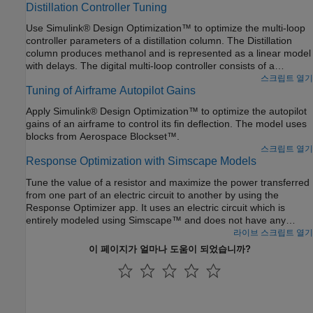
Distillation Controller Tuning
Use Simulink® Design Optimization™ to optimize the multi-loop
controller parameters of a distillation column. The Distillation
column produces methanol and is represented as a linear model
with delays. The digital multi-loop controller consists of a
decoupling matrix and two single-loop PI controllers. The
스크립트 열기
Tuning of Airframe Autopilot Gains
parameters of both the single-loop controllers are tuned
simultaneously to satisfy a 14 percent overshoot and 13 minute
Apply Simulink® Design Optimization™ to optimize the autopilot
rise-time step response characteristics.
gains of an airframe to control its fin deflection. The model uses
blocks from Aerospace Blockset™.
스크립트 열기
Response Optimization with Simscape Models
Tune the value of a resistor and maximize the power transferred
from one part of an electric circuit to another by using the
Response Optimizer app. It uses an electric circuit which is
entirely modeled using Simscape™ and does not have any
Simulink® signals. The example shows Simulink Design
라이브 스크립트 열기
Optimization™ directly interacting with Simscape. For example,
이 페이지가 얼마나 도움이 되었습니까?
you can specify the power-transfer requirement by clicking on
the corresponding Simscape block.