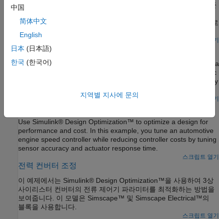
이 예제에서는 Simulink® Design Optimization™을 사용하여 기준
中国
신호를 추종하고 플랜트 모델의 불확실성을 사용하여 응답을
简体中文
최적화하는 방법을 보여줍니다. 플랜트 모델은 플랜트 전달 함수로
구성되며 Saturation 블록과 Rate Limits 블록을 포함합니다.
English
결과를 보려면 다음 단계를 수행합니다.
스크립트 열기
Magnetic Levitation Controller Tuning
日本
(日本語)
한국
(한국어)
Use numerical optimization to tune the controller parameters of a
nonlinear system. In this example, we model a CE 152 Magnetic
Levitation system where the controller is used to position a freely
levitating ball in a magnetic field. The control structure for this
지역별 지사에 문의
model is fixed and the required controller performance can be
스크립트 열기
Engine Design and Cost Tradeoffs
specified in terms of an idealized time response.
Use Simulink® Design Optimization™ to optimize a design for
performance and cost. In this example, you tune an automotive
engine speed controller while reducing controller costs by tuning
sensor accuracy and actuator response time.
스크립트 열기
전력 컨버터 조정
이 예제에서는 Simulink® Design Optimization™을 사용하여 3상
사이리스터 컨버터의 전류 제어기 파라미터를 최적화하는 방법을
보여줍니다. 이 모델은 Simscape™ 및 Simscape Electrical™의
블록을 사용합니다.
스크립트 열기