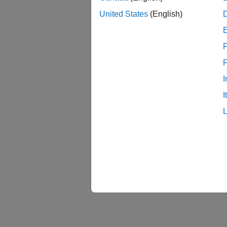
United States
(English)
관련
F
프로젝
협업 
I
I