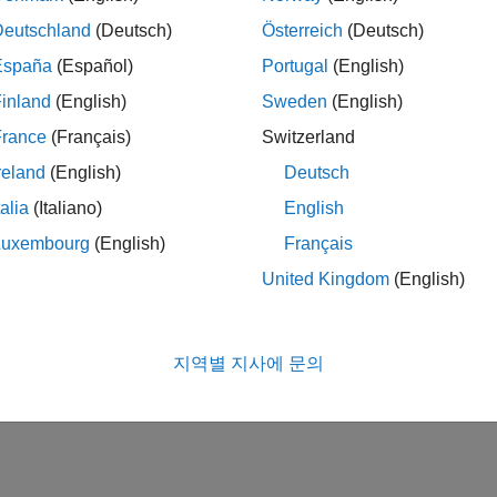
내용 규칙
Deutschland
(Deutsch)
Österreich
(Deutsch)
España
(Español)
Portugal
(English)
 정보
inland
(English)
Sweden
(English)
트 관리
France
(Français)
Switzerland
모델링
reland
(English)
Deutsch
talia
(Italiano)
English
이 페이지가 얼마나 도움이 되었
Luxembourg
(English)
Français
United Kingdom
(English)
지역별 지사에 문의