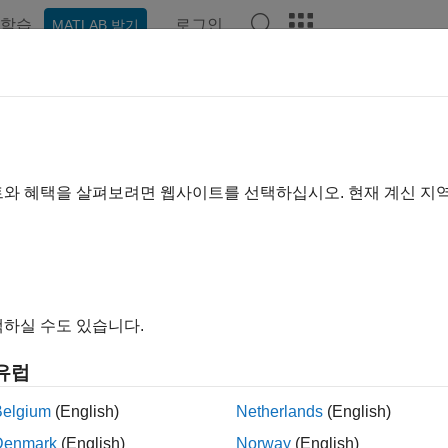
학습
로그인
MATLAB 받기
예제
함수
블록
앱
비디오
Answers
 규칙
, 블록 및 서브시스템 이름
트와 혜택을 살펴보려면 웹사이트를 선택하십시오. 현재 계신 지
폴더, 모델의 이름을 지정하는 데 MAB 일반 규칙 지침을 적용합니
콘텐츠 규칙 지침을 적용합니다.
링 지침
하실 수도 있습니다.
확장
유럽
일반 규칙
Belgium
(English)
Netherlands
(English)
Denmark
(English)
Norway
(English)