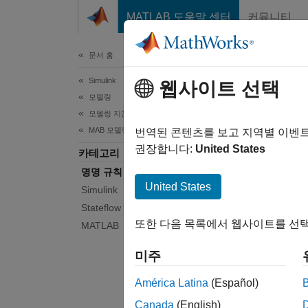
콘텐츠로 바로 가기
MATLAB 도움말 센터
커뮤니티
문서
문서 홈
Simulink
명명
웹사이트 선택
모델링
모델링 지침
MAB 모델링 지침
신호 선
번역된 콘텐츠를 보고 지역별 이벤
파일, 
권장합니다:
United States
카테고리
MAB 
명명 규칙
United States
Simulink
모델
Stateflow
또한 다음 목록에서 웹사이트를 선택
MATLAB
모두 
미주
América Latina
(Español)
Canada
(English)